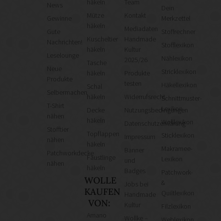
häkeln
Team
News
Dein
Mütze
Kontakt
Gewinne
Merkzettel
häkeln
Mediadaten
Gute
Stoffrechner
Kuscheltier
Handmade
Nachrichten!
Stofflexikon
häkeln
Kultur
Leselounge
Nählexikon
2025/26
Tasche
Neue
Stricklexikon
häkeln
Produkte
Produkte
testen
Häkellexikon
Schal
Selbermachen
häkeln
Widerrufsrecht
Schnittmuster-
T-Shirt
Lexikon
Decke
Nutzungsbedingungen
nähen
häkeln
Wolllexikon
Datenschutzerklärung
Stofftier
Topflappen
Sticklexikon
Impressum
nähen
häkeln
Makramee-
Banner
Patchworkdecke
Fäustlinge
Lexikon
und
nähen
häkeln
Badges
Patchwork-
WOLLE
&
Jobs bei
KAUFEN
Quiltlexikon
Handmade
VON:
Kultur
Filzlexikon
Amano
Wollke –
Weblexikon