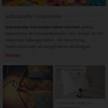
individuelle Geschenke
Individuelle Geschenke selber machen
wirken
persönlicher als Standardpräsente. Hier findest du DIY-
Ideen zum Selbergestalten – für Geburtstag,
Dankeschön oder als ausgefallenes Mitbringsel.
Was macht ein Geschenk individuell?
Mehr lesen
Bezug zur Person (Hobby, Lieblingsfarbe, Insider)
Selbst gemacht statt gekauft – auch in kleiner Form
Schöne Verpackung oder persönliche Karte dazu
Zeit statt nur Material investieren
Weitere Inspiration:
Geschenke
·
Geschenkideen
·
Mitbringsel
·
Selbstgemacht
.
Individuelle Stoffe mit
Lavendeldruck