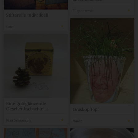
Filzprinzessin
Stifterolle individuell
Conni
Eine goldglänzende
Geschenkschachtel
Graskopftopf
individuell dekorieren
Frau Dekoversum
Minino