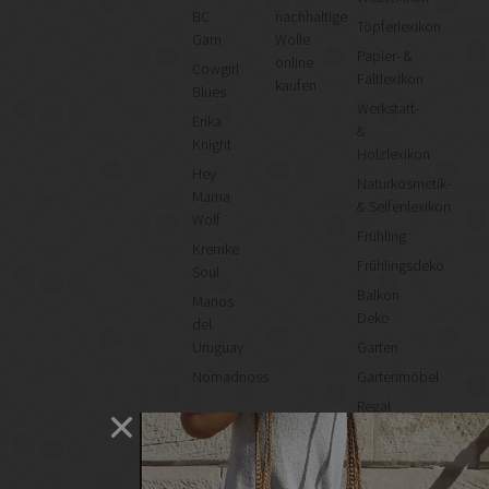
BC
nachhaltige
Töpferlexikon
Garn
Wolle
Papier- &
online
Cowgirl
Faltlexikon
kaufen
Blues
Werkstatt-
Erika
&
Knight
Holzlexikon
Hey
Naturkosmetik-
Mama
& Seifenlexikon
Wolf
Frühling
Kremke
Frühlingsdeko
Soul
Balkon
Manos
Deko
del
Uruguay
Garten
Nomadnoss
Gartenmöbel
Regal
selber
machen
Heimwerken