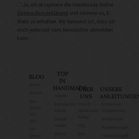
Ja, ich akzeptiere die Handmade Kultur
Datenschutzerklärung
und stimme zu, E-
Mails zu erhalten. Mir bewusst ist, dass ich
mich jederzeit vom Newsletter abmelden
kann.
TOP
BLOG
IN
Home
HANDMADE
ÜBER
UNSERE
Bücher
Häkeln
UNS
ANLEITUNGE
Das
Babysachen
Was ist
Kostenlose
finden
häkeln
Handmade
Schnittmuster
wir
Kultur?
Beanie
Strickmuster
gut!
häkeln
FAQ
Bauanleitungen
DIY
Blume
Das
Szene
Faltanleitungen