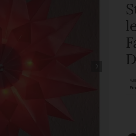
S
l
F
D
FÄH
Ei