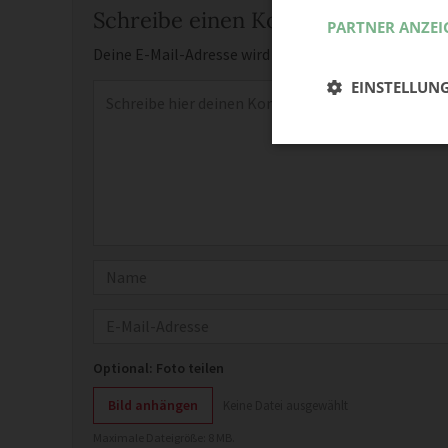
Schreibe einen Kommentar
PARTNER ANZEI
Deine E-Mail-Adresse wird nicht veröffentlicht.
Erfor
EINSTELLUN
Kommentar
*
Name
E-Mail
Optional: Foto teilen
Bild anhängen
Keine Datei ausgewählt
Maximale Dateigröße: 8 MB.