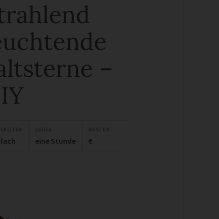
trahlend
euchtende
altsterne –
IY
IGKEITEN
DAUER
KOSTEN
nfach
eine Stunde
€