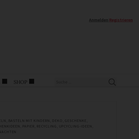
Anmelden
|
Registrieren
E
SHOP
ELN
,
BASTELN MIT KINDERN
,
DEKO
,
GESCHENKE
,
HENKIDEEN
,
PAPIER
,
RECYCLING
,
UPCYCLING-IDEEN
,
NACHTEN