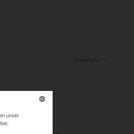
Steckenpferd
»
ren unser
GERMAN
bei.
ENGLISH