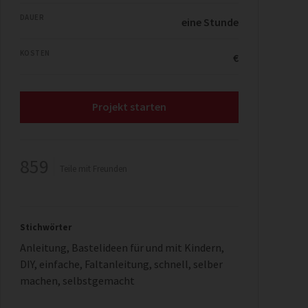
DAUER
eine Stunde
KOSTEN
€
Projekt starten
859
Teile mit Freunden
Stichwörter
Anleitung
,
Bastelideen für und mit Kindern
,
DIY
,
einfache
,
Faltanleitung
,
schnell
,
selber
machen
,
selbstgemacht