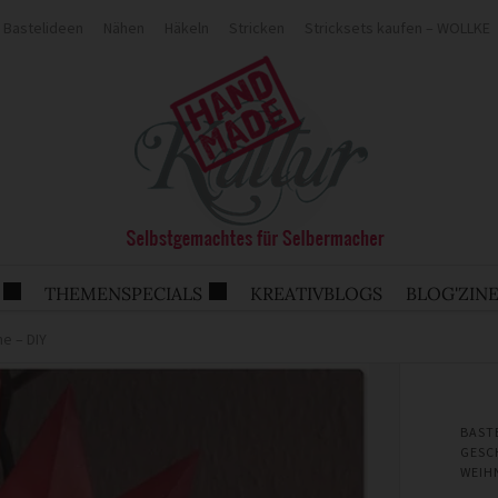
Bastelideen
Nähen
Häkeln
Stricken
Stricksets kaufen – WOLLKE
THEMENSPECIALS
KREATIVBLOGS
BLOG'ZIN
e – DIY
BAST
GESC
WEIH