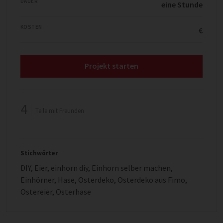
DAUER
eine Stunde
KOSTEN
€
Projekt starten
4
Teile mit Freunden
Stichwörter
DIY
,
Eier
,
einhorn diy
,
Einhorn selber machen
,
Einhörner
,
Hase
,
Osterdeko
,
Osterdeko aus Fimo
,
Ostereier
,
Osterhase