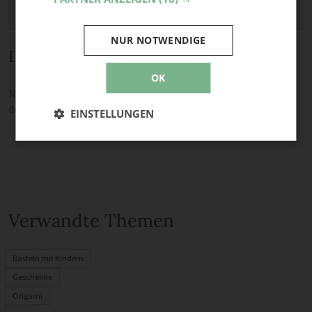
NUR NOTWENDIGE
Diskussion
OK
Noch keine Kommentare — sei die Erste oder der Erste und teile
deine Meinung.
EINSTELLUNGEN
Verwandte Themen
Basteln mit Kindern
Geschenke
Origami