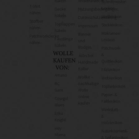
häkeln
Widerrufsrecht
Schnittmuster-
T-Shirt
Lexikon
Decke
Nutzungsbedingungen
nähen
häkeln
Wolllexikon
Datenschutzerklärung
Stofftier
Topflappen
Sticklexikon
Impressum
nähen
häkeln
Makramee-
Banner
Patchworkdecke
Fäustlinge
Lexikon
und
nähen
häkeln
Badges
Patchwork-
WOLLE
&
Jobs bei
KAUFEN
Quiltlexikon
Handmade
VON:
Kultur
Filzlexikon
Amano
Wollke –
Weblexikon
BC
nachhaltige
Töpferlexikon
Garn
Wolle
Papier- &
online
Cowgirl
Faltlexikon
kaufen
Blues
Werkstatt-
Erika
&
Knight
Holzlexikon
Hey
Naturkosmetik-
Mama
& Seifenlexikon