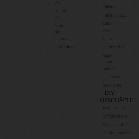
Wolf
Frühling
Kremke
Frühlingsdeko
Soul
Balkon
Manos
Deko
del
Uruguay
Garten
Nomadnoss
Gartenmöbel
Regal
selber
machen
Heimwerken
Renovieren
DIY
GESCHÄFTE
Bastelbedarf
Stoffgeschäfte
Wollgeschäfte
Handgemachtes