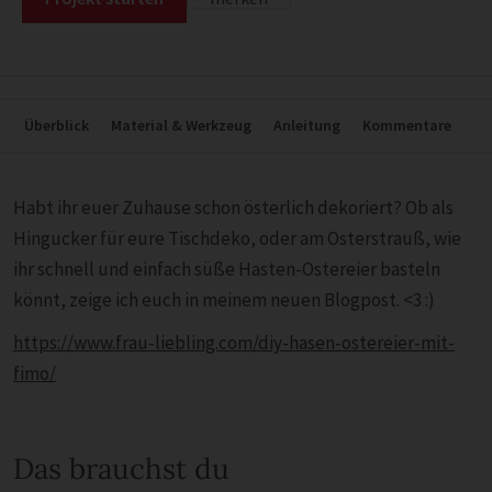
Überblick
Material & Werkzeug
Anleitung
Kommentare
Habt ihr euer Zuhause schon österlich dekoriert? Ob als
Hingucker für eure Tischdeko, oder am Osterstrauß, wie
ihr schnell und einfach süße Hasten-Ostereier basteln
könnt, zeige ich euch in meinem neuen Blogpost. <3 :)
https://www.frau-liebling.com/diy-hasen-ostereier-mit-
fimo/
Das brauchst du