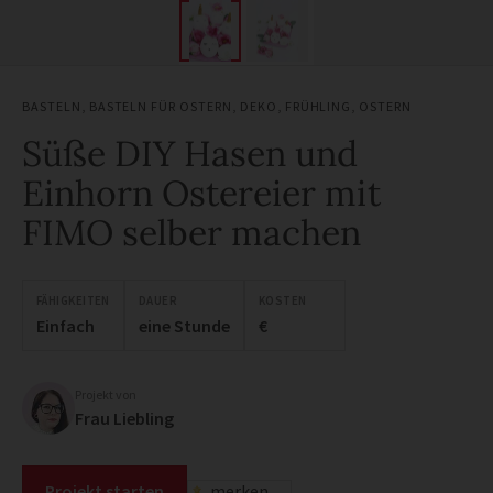
BASTELN
,
BASTELN FÜR OSTERN
,
DEKO
,
FRÜHLING
,
OSTERN
Süße DIY Hasen und
Einhorn Ostereier mit
FIMO selber machen
FÄHIGKEITEN
DAUER
KOSTEN
Einfach
eine Stunde
€
Projekt von
Frau Liebling
Projekt starten
merken