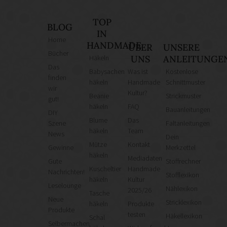
TOP
BLOG
IN
Home
HANDMADE
ÜBER
UNSERE
Bücher
Häkeln
UNS
ANLEITUNGE
Das
Babysachen
Was ist
Kostenlose
finden
häkeln
Handmade
Schnittmuster
wir
Kultur?
Beanie
Strickmuster
gut!
häkeln
FAQ
Bauanleitungen
DIY
Blume
Das
Szene
Faltanleitungen
häkeln
Team
News
Dein
Mütze
Kontakt
Gewinne
Merkzettel
häkeln
Mediadaten
Gute
Stoffrechner
Kuscheltier
Handmade
Nachrichten!
Stofflexikon
häkeln
Kultur
Leselounge
Nählexikon
2025/26
Tasche
Neue
Stricklexikon
häkeln
Produkte
Produkte
testen
Häkellexikon
Schal
Selbermachen