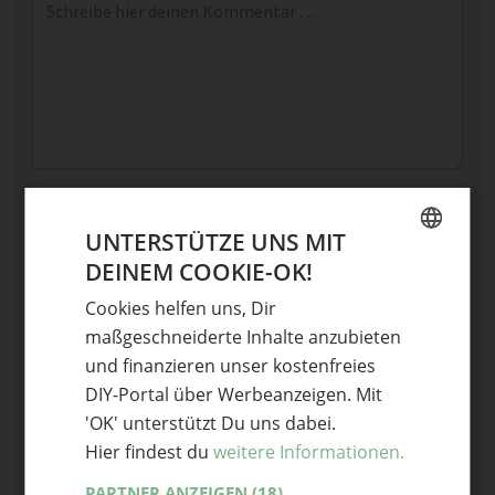
Name
UNTERSTÜTZE UNS MIT
E-Mail
DEINEM COOKIE-OK!
GERMAN
Optional: Foto teilen
Cookies helfen uns, Dir
ENGLISH
maßgeschneiderte Inhalte anzubieten
Bild anhängen
und finanzieren unser kostenfreies
Keine Datei ausgewählt
DIY-Portal über Werbeanzeigen. Mit
Maximale Dateigröße: 8 MB.
'OK' unterstützt Du uns dabei.
Erlaubt:
Bild
.
Hier findest du
weitere Informationen.
PARTNER ANZEIGEN
(18) →