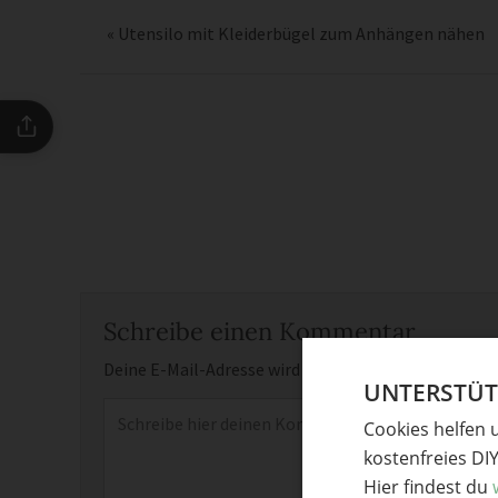
«
Utensilo mit Kleiderbügel zum Anhängen nähen
Schreibe einen Kommentar
Deine E-Mail-Adresse wird nicht veröffentlicht.
Erfor
UNTERSTÜTZ
Kommentar
*
Cookies helfen 
kostenfreies DI
Hier findest du