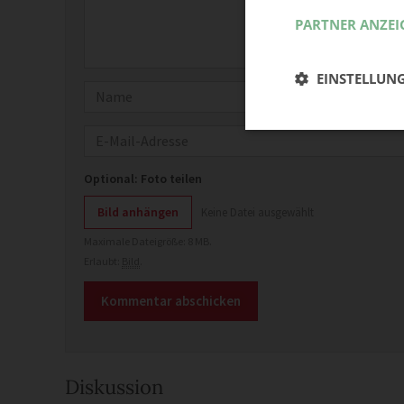
PARTNER ANZEI
EINSTELLUN
Name
E-Mail
Optional: Foto teilen
Bild anhängen
Keine Datei ausgewählt
Maximale Dateigröße: 8 MB.
Erlaubt:
Bild
.
Diskussion