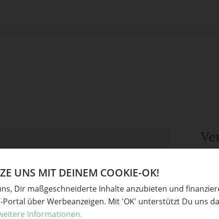
Ve
derliche Felder sind mit
*
markiert
Upcyc
E UNS MIT DEINEM COOKIE-OK!
Garte
uns, Dir maßgeschneiderte Inhalte anzubieten und finanzie
Weih
Y-Portal über Werbeanzeigen. Mit 'OK' unterstützt Du uns da
Herbs
weitere Informationen.
Schm