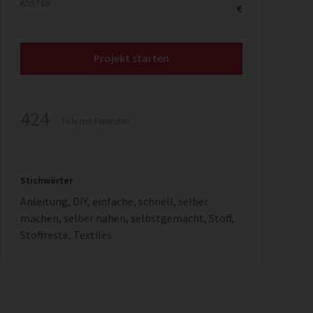
KOSTEN
€
Projekt starten
424
Teile mit Freunden
Stichwörter
Anleitung
,
DIY
,
einfache
,
schnell
,
selber
machen
,
selber nähen
,
selbstgemacht
,
Stoff
,
Stoffreste
,
Textiles