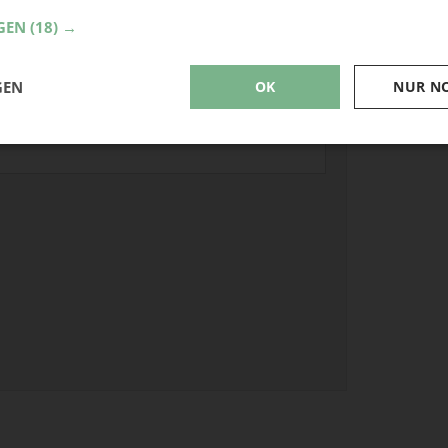
Schni
GEN
(18) →
PDF-S
Stoff
GEN
OK
NUR N