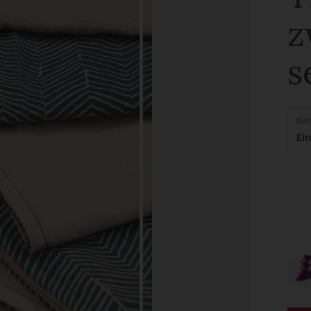
z
s
FÄH
Ei