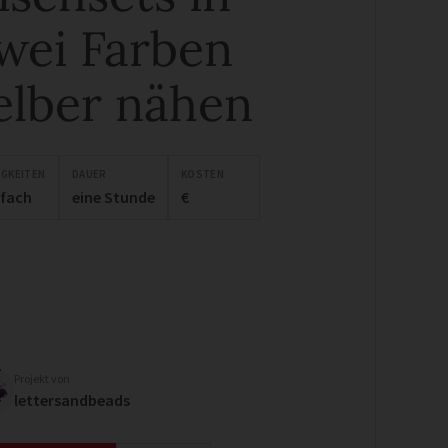
wei Farben
elber nähen
IGKEITEN
DAUER
KOSTEN
nfach
eine Stunde
€
Projekt von
lettersandbeads