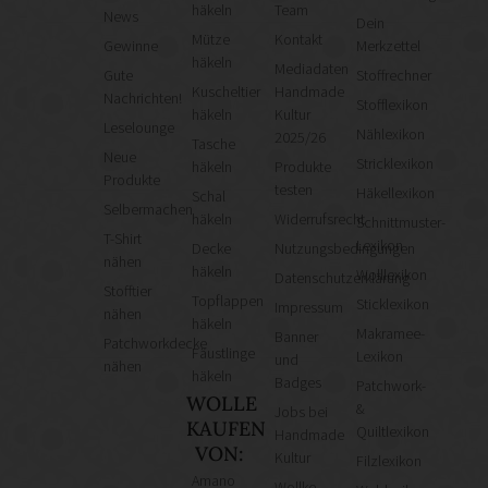
häkeln
Team
News
Dein
Mütze
Kontakt
Gewinne
Merkzettel
häkeln
Mediadaten
Gute
Stoffrechner
Kuscheltier
Handmade
Nachrichten!
Stofflexikon
häkeln
Kultur
Leselounge
Nählexikon
2025/26
Tasche
Neue
Stricklexikon
häkeln
Produkte
Produkte
testen
Häkellexikon
Schal
Selbermachen
häkeln
Widerrufsrecht
Schnittmuster-
T-Shirt
Lexikon
Decke
Nutzungsbedingungen
nähen
häkeln
Wolllexikon
Datenschutzerklärung
Stofftier
Topflappen
Sticklexikon
Impressum
nähen
häkeln
Makramee-
Banner
Patchworkdecke
Fäustlinge
Lexikon
und
nähen
häkeln
Badges
Patchwork-
WOLLE
&
Jobs bei
KAUFEN
Quiltlexikon
Handmade
VON:
Kultur
Filzlexikon
Amano
Wollke –