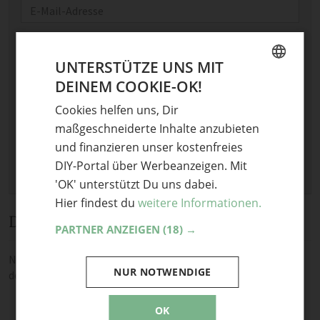
E-Mail
Optional: Foto teilen
UNTERSTÜTZE UNS MIT
Bild anhängen
DEINEM COOKIE-OK!
GERMAN
Keine Datei ausgewählt
Cookies helfen uns, Dir
Maximale Dateigröße: 8 MB.
ENGLISH
Erlaubt:
Bild
.
maßgeschneiderte Inhalte anzubieten
und finanzieren unser kostenfreies
DIY-Portal über Werbeanzeigen. Mit
'OK' unterstützt Du uns dabei.
Hier findest du
weitere Informationen.
Diskussion
PARTNER ANZEIGEN
(18) →
Noch keine Kommentare — sei die Erste oder der Erste und teile
NUR NOTWENDIGE
deine Meinung.
OK