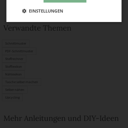
EINSTELLUNGEN
Verwandte Themen
Schnittmuster
PDF-Schnittmuster
Stoffrechner
Stofflexikon
Nählexikon
Tasche selber machen
Selber nähen
Upcycling
Mehr Anleitungen und DIY-Ideen