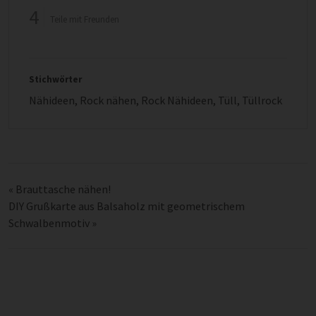
4
Teile mit Freunden
Stichwörter
Nähideen
,
Rock nähen
,
Rock Nähideen
,
Tüll
,
Tüllrock
«
Brauttasche nähen!
DIY Grußkarte aus Balsaholz mit geometrischem
Schwalbenmotiv
»