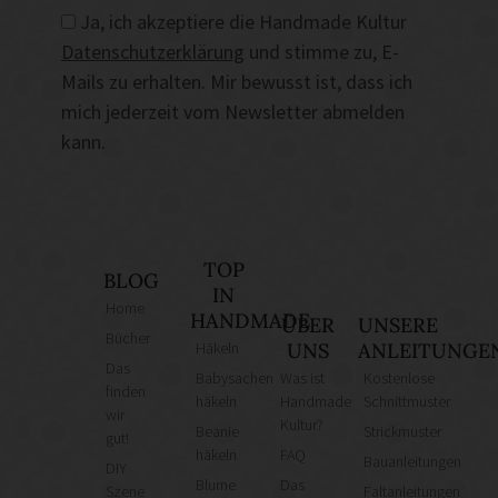
Ja, ich akzeptiere die Handmade Kultur
Datenschutzerklärung
und stimme zu, E-
Mails zu erhalten. Mir bewusst ist, dass ich
mich jederzeit vom Newsletter abmelden
kann.
TOP
BLOG
IN
Home
HANDMADE
ÜBER
UNSERE
Bücher
Häkeln
UNS
ANLEITUNGE
Das
Babysachen
Was ist
Kostenlose
finden
häkeln
Handmade
Schnittmuster
wir
Kultur?
Beanie
Strickmuster
gut!
häkeln
FAQ
Bauanleitungen
DIY
Blume
Das
Szene
Faltanleitungen