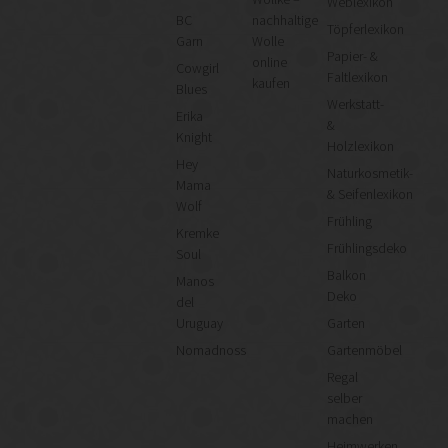
Weblexikon
BC
nachhaltige
Töpferlexikon
Garn
Wolle
Papier- &
online
Cowgirl
Faltlexikon
kaufen
Blues
Werkstatt-
Erika
&
Knight
Holzlexikon
Hey
Naturkosmetik-
Mama
& Seifenlexikon
Wolf
Frühling
Kremke
Frühlingsdeko
Soul
Balkon
Manos
Deko
del
Uruguay
Garten
Nomadnoss
Gartenmöbel
Regal
selber
machen
Heimwerken