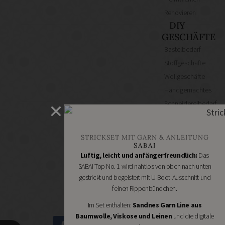
Renovieren
DIY
GESCHÄFTE
Bastelbedarf
Stoffgeschäfte
Wollgeschäfte
Handgemachtes
Schneidereibedarf
Handarbeitszubehör
DIY
STRICKSET MIT GARN & ANLEITUNG
Online
SABAI
Shops
Luftig, leicht und anfängerfreundlich:
Das
Schmuckzubehör
SABAI Top No. 1 wird nahtlos von oben nach unten
gestrickt und begeistert mit U-Boot-Ausschnitt und
Nähmaschinen
feinen Rippenbündchen.
Im Set enthalten:
Sandnes Garn Line aus
Baumwolle, Viskose und Leinen
und die digitale