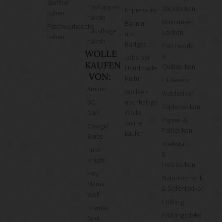
Stofftier
Topflappen
Sticklexikon
Impressum
nähen
häkeln
Makramee-
Banner
Patchworkdecke
Fäustlinge
Lexikon
und
nähen
häkeln
Badges
Patchwork-
WOLLE
&
Jobs bei
KAUFEN
Quiltlexikon
Handmade
VON:
Kultur
Filzlexikon
Amano
Wollke –
Weblexikon
BC
nachhaltige
Töpferlexikon
Garn
Wolle
Papier- &
online
Cowgirl
Faltlexikon
kaufen
Blues
Werkstatt-
Erika
&
Knight
Holzlexikon
Hey
Naturkosmetik-
Mama
& Seifenlexikon
Wolf
Frühling
Kremke
Frühlingsdeko
Soul