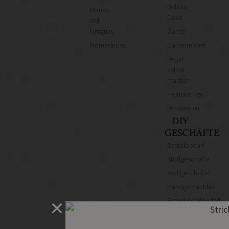
Balkon
Manos
Deko
del
Uruguay
Garten
Nomadnoss
Gartenmöbel
Regal
selber
machen
Heimwerken
Renovieren
DIY
GESCHÄFTE
Bastelbedarf
Stoffgeschäfte
Wollgeschäfte
Handgemachtes
Schneidereibedarf
Handarbeitszubehör
DIY