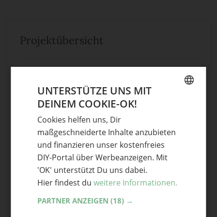
Projektübersicht
FÄHIGKEITEN
Sehr einfach
UNTERSTÜTZE UNS MIT
DAUER
eine Stunde
DEINEM COOKIE-OK!
GERMAN
Cookies helfen uns, Dir
KOSTEN
Kostenlos
ENGLISH
maßgeschneiderte Inhalte anzubieten
und finanzieren unser kostenfreies
DIY-Portal über Werbeanzeigen. Mit
Projekt starten
'OK' unterstützt Du uns dabei.
Hier findest du
weitere Informationen.
4
PARTNER ANZEIGEN
(18) →
Teile mit Freunden