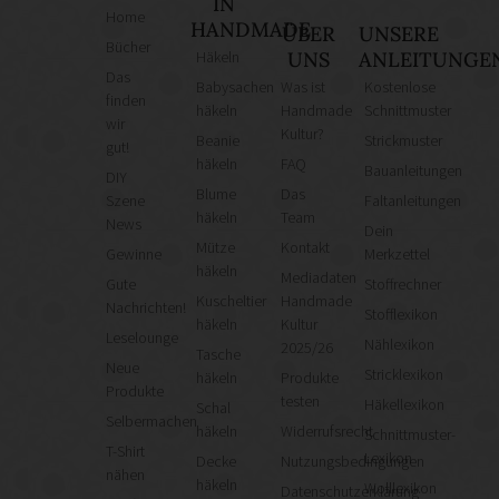
IN
Home
HANDMADE
ÜBER
UNSERE
Bücher
Häkeln
UNS
ANLEITUNGE
Das
Babysachen
Was ist
Kostenlose
finden
häkeln
Handmade
Schnittmuster
wir
Kultur?
Beanie
Strickmuster
gut!
häkeln
FAQ
Bauanleitungen
DIY
Blume
Das
Szene
Faltanleitungen
häkeln
Team
News
Dein
Mütze
Kontakt
Gewinne
Merkzettel
häkeln
Mediadaten
Gute
Stoffrechner
Kuscheltier
Handmade
Nachrichten!
Stofflexikon
häkeln
Kultur
Leselounge
Nählexikon
2025/26
Tasche
Neue
Stricklexikon
häkeln
Produkte
Produkte
testen
Häkellexikon
Schal
Selbermachen
häkeln
Widerrufsrecht
Schnittmuster-
T-Shirt
Lexikon
Decke
Nutzungsbedingungen
nähen
häkeln
Wolllexikon
Datenschutzerklärung