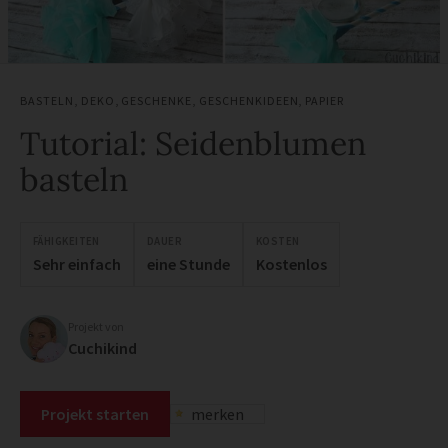
BASTELN
,
DEKO
,
GESCHENKE
,
GESCHENKIDEEN
,
PAPIER
Tutorial: Seidenblumen
basteln
FÄHIGKEITEN
DAUER
KOSTEN
Sehr einfach
eine Stunde
Kostenlos
Projekt von
Cuchikind
Projekt starten
merken