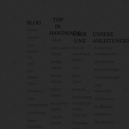
TOP
BLOG
IN
Home
HANDMADE
ÜBER
UNSERE
Bücher
Häkeln
UNS
ANLEITUNGE
Das
Babysachen
Was ist
Kostenlose
finden
häkeln
Handmade
Schnittmuster
wir
Kultur?
Beanie
Strickmuster
gut!
häkeln
FAQ
Bauanleitungen
DIY
Blume
Das
Szene
Faltanleitungen
häkeln
Team
News
Dein
Mütze
Kontakt
Gewinne
Merkzettel
häkeln
Mediadaten
Gute
Stoffrechner
Kuscheltier
Handmade
Nachrichten!
Stofflexikon
häkeln
Kultur
Leselounge
Nählexikon
2025/26
Tasche
Neue
Stricklexikon
häkeln
Produkte
Produkte
testen