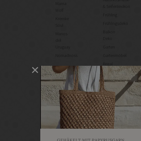
Mama
& Seifenlexikon
Wolf
Frühling
Kremke
Frühlingsdeko
Soul
Balkon
Manos
Deko
del
Uruguay
Garten
Nomadnoss
Gartenmöbel
Regal
selber
machen
Heimwerken
Renovieren
DIY
GESCHÄFTE
Bastelbedarf
Stoffgeschäfte
Wollgeschäfte
GEHÄKELT MIT PAPYRUSGARN