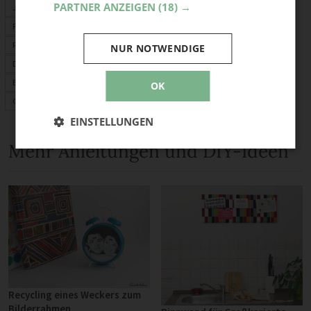
PARTNER ANZEIGEN
(18) →
Jeans Upcycling
Papier & Karton
Recycling-Ideen
NUR NOTWENDIGE
Deko selber machen
Basteln
OK
Garten-Deko
EINSTELLUNGEN
Mehr Anleitungen und DIY-Ideen
Recycling eines Weckers zum
Bilderrahmen