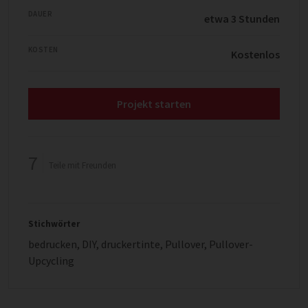
DAUER
etwa 3 Stunden
KOSTEN
Kostenlos
Projekt starten
7
Teile mit Freunden
Stichwörter
bedrucken
,
DIY
,
druckertinte
,
Pullover
,
Pullover-
Upcycling