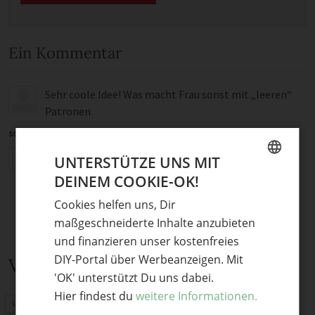
Ein Kommentar
Sehr coole Idee! Was macht Frau sonst mit „leeren“
Patronen.
schillersplatzli
·
7. August 2014 um 10:05
Antworten
UNTERSTÜTZE UNS MIT
DEINEM COOKIE-OK!
GERMAN
Cookies helfen uns, Dir
ENGLISH
maßgeschneiderte Inhalte anzubieten
und finanzieren unser kostenfreies
DIY-Portal über Werbeanzeigen. Mit
Verwandte Themen
'OK' unterstützt Du uns dabei.
Hier findest du
weitere Informationen.
Upcycling