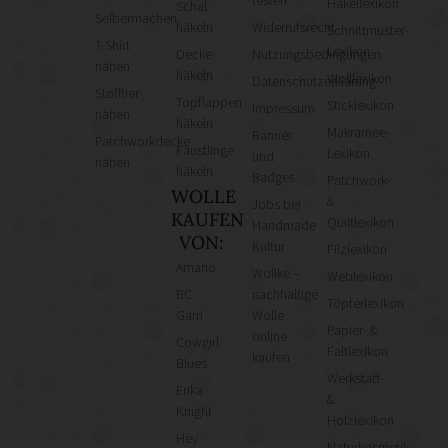
Häkellexikon
Schal
Selbermachen
häkeln
Widerrufsrecht
Schnittmuster-
T-Shirt
Lexikon
Decke
Nutzungsbedingungen
nähen
häkeln
Wolllexikon
Datenschutzerklärung
Stofftier
Topflappen
Sticklexikon
Impressum
nähen
häkeln
Makramee-
Banner
Patchworkdecke
Fäustlinge
Lexikon
und
nähen
häkeln
Badges
Patchwork-
WOLLE
&
Jobs bei
KAUFEN
Quiltlexikon
Handmade
VON:
Kultur
Filzlexikon
Amano
Wollke –
Weblexikon
BC
nachhaltige
Töpferlexikon
Garn
Wolle
Papier- &
online
Cowgirl
Faltlexikon
kaufen
Blues
Werkstatt-
Erika
&
Knight
Holzlexikon
Hey
Naturkosmetik-