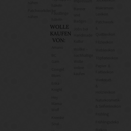
Sticklexikon
Impressum
nähen
häkeln
Makramee-
Banner
Patchworkdecke
Fäustlinge
Lexikon
und
nähen
häkeln
Badges
Patchwork-
WOLLE
&
Jobs bei
KAUFEN
Quiltlexikon
Handmade
VON:
Kultur
Filzlexikon
Amano
Wollke –
Weblexikon
BC
nachhaltige
Töpferlexikon
Garn
Wolle
Papier- &
online
Cowgirl
Faltlexikon
kaufen
Blues
Werkstatt-
Erika
&
Knight
Holzlexikon
Hey
Naturkosmetik-
Mama
& Seifenlexikon
Wolf
Frühling
Kremke
Frühlingsdeko
Soul
Balkon