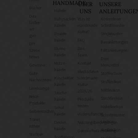
HANDMADE
ÜBER
UNSERE
Bücher
Häkeln
UNS
ANLEITUNGE
Das
Babysachen
Was ist
Kostenlose
finden
häkeln
Handmade
Schnittmuster
wir
Kultur?
Beanie
Strickmuster
gut!
häkeln
FAQ
Bauanleitungen
DIY
Blume
Das
Szene
Faltanleitungen
häkeln
Team
News
Dein
Mütze
Kontakt
Gewinne
Merkzettel
häkeln
Mediadaten
Gute
Stoffrechner
Kuscheltier
Handmade
Nachrichten!
Stofflexikon
häkeln
Kultur
Leselounge
Nählexikon
2025/26
Tasche
Neue
Stricklexikon
häkeln
Produkte
Produkte
testen
Häkellexikon
Schal
Selbermachen
häkeln
Widerrufsrecht
Schnittmuster-
T-Shirt
Lexikon
Decke
Nutzungsbedingungen
nähen
häkeln
Wolllexikon
Datenschutzerklärung
Stofftier
Topflappen