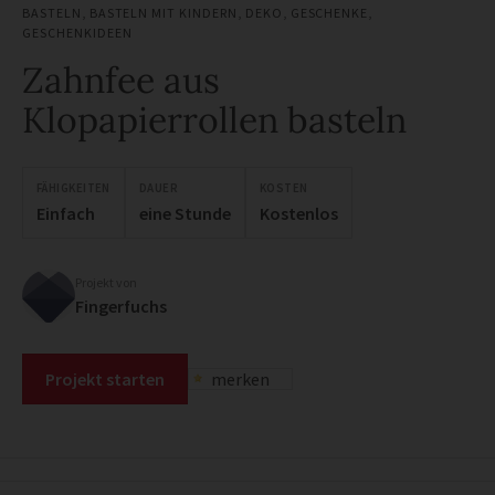
BASTELN
,
BASTELN MIT KINDERN
,
DEKO
,
GESCHENKE
,
GESCHENKIDEEN
Zahnfee aus
Klopapierrollen basteln
FÄHIGKEITEN
DAUER
KOSTEN
Einfach
eine Stunde
Kostenlos
Projekt von
Fingerfuchs
Projekt starten
merken