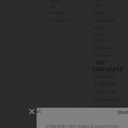
Manos
Deko
del
Uruguay
Garten
Nomadnoss
Gartenmöbel
Regal
selber
machen
Heimwerken
Renovieren
DIY
GESCHÄFTE
Bastelbedarf
Stoffgeschäfte
Wollgeschäfte
Handgemachtes
Schneidereibedarf
Handarbeitszubehör
DIY
STRICKSET MIT GARN & ANLEITUNG