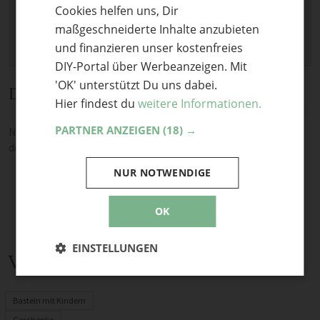
Cookies helfen uns, Dir
ENGLISH
maßgeschneiderte Inhalte anzubieten
und finanzieren unser kostenfreies
DIY-Portal über Werbeanzeigen. Mit
'OK' unterstützt Du uns dabei.
Diskussion
Hier findest du
weitere Informationen.
PARTNER ANZEIGEN
(18) →
Noch keine Kommentare — sei die Erste oder der Erste und teile
deine Meinung.
NUR NOTWENDIGE
OK
EINSTELLUNGEN
Verwandte Themen
Basteln mit Kindern
Geschenke