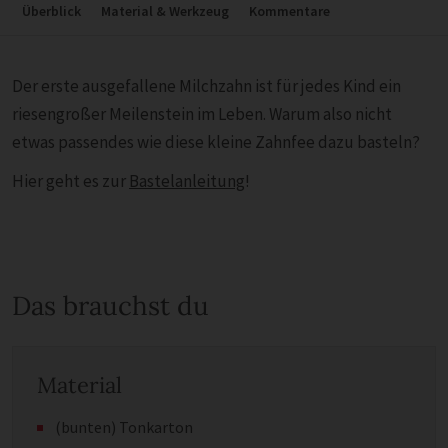
Überblick
Material & Werkzeug
Kommentare
Der erste ausgefallene Milchzahn ist für jedes Kind ein
riesengroßer Meilenstein im Leben. Warum also nicht
etwas passendes wie diese kleine Zahnfee dazu basteln?
Hier geht es zur
Bastelanleitung
!
Das brauchst du
Material
(bunten) Tonkarton