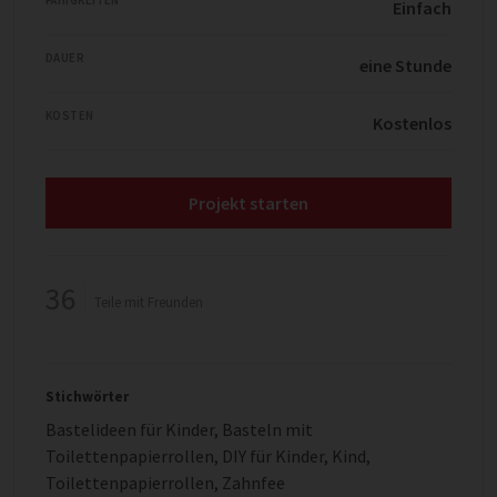
FÄHIGKEITEN
Einfach
DAUER
eine Stunde
KOSTEN
Kostenlos
Projekt starten
36
Teile mit Freunden
Stichwörter
Bastelideen für Kinder
,
Basteln mit
Toilettenpapierrollen
,
DIY für Kinder
,
Kind
,
Toilettenpapierrollen
,
Zahnfee