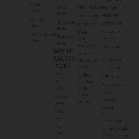
T-Shirt
Lexikon
Decke
Nutzungsbedingungen
nähen
häkeln
Wolllexikon
Datenschutzerklärung
Stofftier
Topflappen
Sticklexikon
Impressum
nähen
häkeln
Makramee-
Banner
Patchworkdecke
Fäustlinge
Lexikon
und
nähen
häkeln
Badges
Patchwork-
WOLLE
&
Jobs bei
KAUFEN
Quiltlexikon
Handmade
VON:
Kultur
Filzlexikon
Amano
Wollke –
Weblexikon
BC
nachhaltige
Töpferlexikon
Garn
Wolle
Papier- &
online
Cowgirl
Faltlexikon
kaufen
Blues
Werkstatt-
Erika
&
Knight
Holzlexikon
Hey
Naturkosmetik-
Mama
& Seifenlexikon