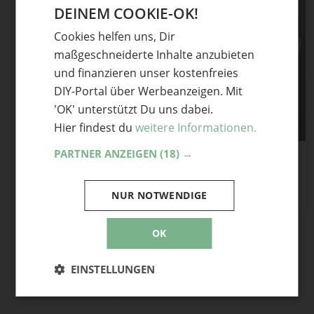
DEINEM COOKIE-OK!
GERMAN
Cookies helfen uns, Dir
ENGLISH
maßgeschneiderte Inhalte anzubieten
und finanzieren unser kostenfreies
DIY-Portal über Werbeanzeigen. Mit
'OK' unterstützt Du uns dabei.
Hier findest du
weitere Informationen.
PARTNER ANZEIGEN
(18) →
Cowl Vágar
6
Teile mit Freunden
NUR NOTWENDIGE
OK
Alle Webseiten von Alice-im-
EINSTELLUNGEN
Wunderladen: