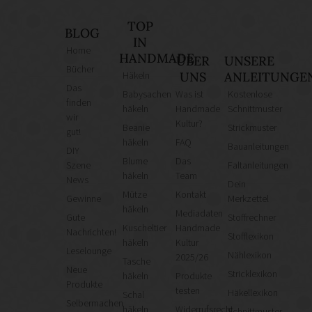
TOP
BLOG
IN
Home
HANDMADE
ÜBER
UNSERE
Bücher
Häkeln
UNS
ANLEITUNGE
Das
Babysachen
Was ist
Kostenlose
finden
häkeln
Handmade
Schnittmuster
wir
Kultur?
Beanie
Strickmuster
gut!
häkeln
FAQ
Bauanleitungen
DIY
Blume
Das
Szene
Faltanleitungen
häkeln
Team
News
Dein
Mütze
Kontakt
Gewinne
Merkzettel
häkeln
Mediadaten
Gute
Stoffrechner
Kuscheltier
Handmade
Nachrichten!
Stofflexikon
häkeln
Kultur
Leselounge
Nählexikon
2025/26
Tasche
Neue
Stricklexikon
häkeln
Produkte
Produkte
testen
Häkellexikon
Schal
Selbermachen
häkeln
Widerrufsrecht
Schnittmuster-