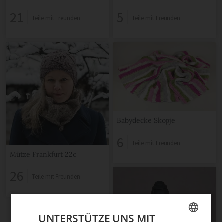
21
5
Teile mit Freunden
Teile mit Freunden
Babydecke Skopje
6
Teile mit Freunden
Mütze Frankfurt 22c
26
Teile mit Freunden
UNTERSTÜTZE UNS MIT