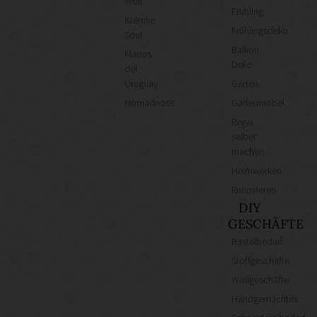
Wolf
Frühling
Kremke
Frühlingsdeko
Soul
Balkon
Manos
Deko
del
Uruguay
Garten
Nomadnoss
Gartenmöbel
Regal
selber
machen
Heimwerken
Renovieren
DIY
GESCHÄFTE
Bastelbedarf
Stoffgeschäfte
Wollgeschäfte
Handgemachtes