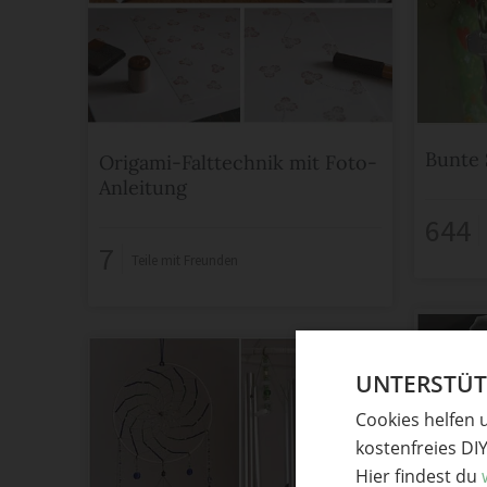
Bunte 
Origami-Falttechnik mit Foto-
Anleitung
644
7
Teile mit Freunden
UNTERSTÜTZ
Cookies helfen 
kostenfreies DI
Hier findest du