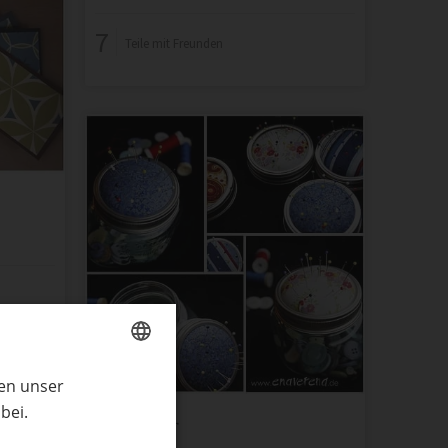
7
Teile mit Freunden
ren unser
GERMAN
bei.
ENGLISH
Nähgläser