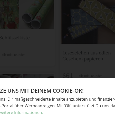
Schlüsselkiste
Lesezeichen aus edlen
Teile mit Freunden
Geschenkpapieren
661
Teile mit Freunden
E UNS MIT DEINEM COOKIE-OK!
uns, Dir maßgeschneiderte Inhalte anzubieten und finanzie
Y-Portal über Werbeanzeigen. Mit 'OK' unterstützt Du uns da
weitere Informationen.