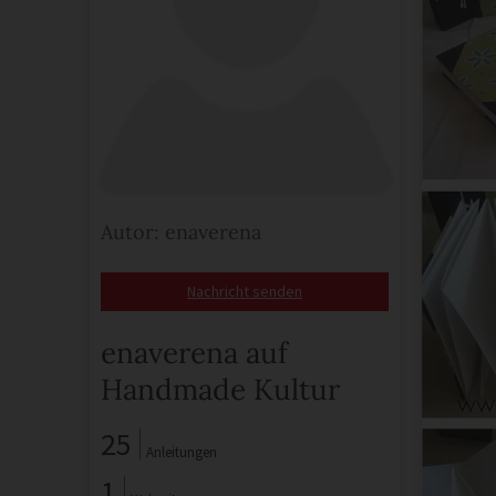
Autor: enaverena
Nachricht senden
enaverena auf
Handmade Kultur
25
Anleitungen
1