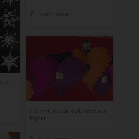
7
Teile mit Freunden
cken
Herzerl-Adventskalender aus
Papier
5
Teile mit Freunden