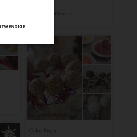
55
Teile mit Freunden
OTWENDIGE
Cake Pops