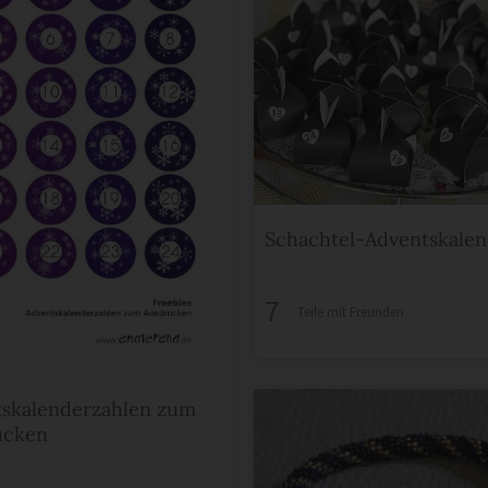
Schachtel-Adventskale
7
Teile mit Freunden
skalenderzahlen zum
ucken