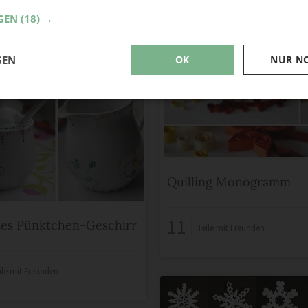
GEN
(18) →
GEN
OK
NUR N
Quilling Monogramm
11
es Pünktchen-Geschirr
Teile mit Freunden
ile mit Freunden