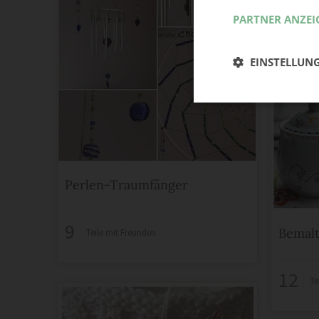
PARTNER ANZEI
EINSTELLUN
Perlen-Traumfänger
9
Bemalt
Teile mit Freunden
12
Te