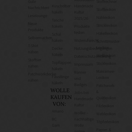
Gute
Stoffrechner
Kuscheltier
Handmade
Nachrichten!
Stofflexikon
häkeln
Kultur
Leselounge
Nählexikon
2025/26
Tasche
Neue
Stricklexikon
häkeln
Produkte
Produkte
testen
Häkellexikon
Schal
Selbermachen
häkeln
Widerrufsrecht
Schnittmuster-
T-Shirt
Lexikon
Decke
Nutzungsbedingungen
nähen
häkeln
Wolllexikon
Datenschutzerklärung
Stofftier
Topflappen
Sticklexikon
Impressum
nähen
häkeln
Makramee-
Banner
Patchworkdecke
Fäustlinge
Lexikon
und
nähen
häkeln
Badges
Patchwork-
WOLLE
&
Jobs bei
KAUFEN
Quiltlexikon
Handmade
VON:
Kultur
Filzlexikon
Amano
Wollke –
Weblexikon
BC
nachhaltige
Töpferlexikon
Garn
Wolle
Papier- &
online