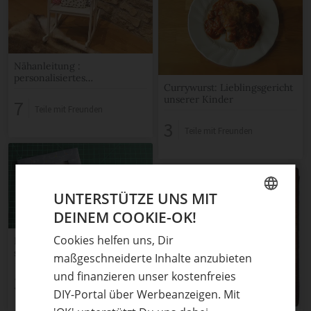
Nähanleitung :
personalisiertes
Currywurst: Lieblingsgericht
Kinderkissen
unserer Kinder
7
Teile mit Freunden
3
Teile mit Freunden
UNTERSTÜTZE UNS MIT
DEINEM COOKIE-OK!
GERMAN
Cookies helfen uns, Dir
Fotorahmen/Bilderahmen
ENGLISH
selbst basteln
maßgeschneiderte Inhalte anzubieten
und finanzieren unser kostenfreies
3
Teile mit Freunden
DIY-Portal über Werbeanzeigen. Mit