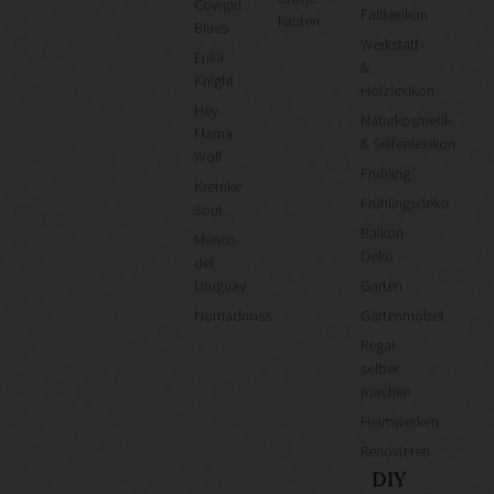
Cowgirl
Faltlexikon
kaufen
Blues
Werkstatt-
Erika
&
Knight
Holzlexikon
Hey
Naturkosmetik-
Mama
& Seifenlexikon
Wolf
Frühling
Kremke
Frühlingsdeko
Soul
Balkon
Manos
Deko
del
Uruguay
Garten
Nomadnoss
Gartenmöbel
Regal
selber
machen
Heimwerken
Renovieren
DIY