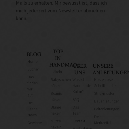
Mails zu erhalten. Mir bewusst ist, dass ich
mich jederzeit vom Newsletter abmelden
kann.
TOP
BLOG
IN
Home
HANDMADE
ÜBER
UNSERE
Bücher
Häkeln
UNS
ANLEITUNGE
Das
Babysachen
Was ist
Kostenlose
finden
häkeln
Handmade
Schnittmuster
wir
Kultur?
Beanie
Strickmuster
gut!
häkeln
FAQ
Bauanleitungen
DIY
Blume
Das
Szene
Faltanleitungen
häkeln
Team
News
Dein
Mütze
Kontakt
Gewinne
Merkzettel
häkeln
Mediadaten