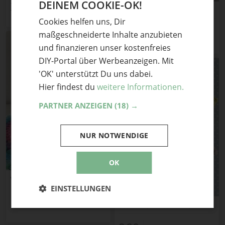
20
DEINEM COOKIE-OK!
Teile mit Freunden
GERMAN
Konservendose umhäkeln
Cookies helfen uns, Dir
ENGLISH
36
Teile mit Freunden
maßgeschneiderte Inhalte anzubieten
und finanzieren unser kostenfreies
DIY-Portal über Werbeanzeigen. Mit
'OK' unterstützt Du uns dabei.
Hier findest du
weitere Informationen.
PARTNER ANZEIGEN
(18) →
NUR NOTWENDIGE
OK
Windlicht häkeln
EINSTELLUNGEN
18
Teile mit Freunden
Stern aus Rauten häkeln