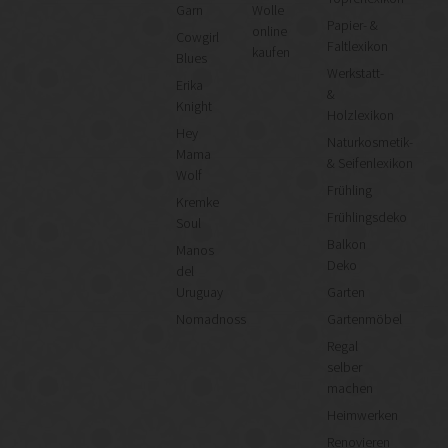
Garn
Wolle
Papier- &
online
Cowgirl
Faltlexikon
kaufen
Blues
Werkstatt-
Erika
&
Knight
Holzlexikon
Hey
Naturkosmetik-
Mama
& Seifenlexikon
Wolf
Frühling
Kremke
Frühlingsdeko
Soul
Balkon
Manos
Deko
del
Uruguay
Garten
Nomadnoss
Gartenmöbel
Regal
selber
machen
Heimwerken
Renovieren