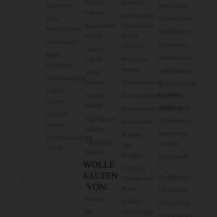
Mütze
Kontakt
Gewinne
Merkzettel
häkeln
Mediadaten
Gute
Stoffrechner
Kuscheltier
Handmade
Nachrichten!
Stofflexikon
häkeln
Kultur
Leselounge
Nählexikon
2025/26
Tasche
Neue
Stricklexikon
häkeln
Produkte
Produkte
testen
Häkellexikon
Schal
Selbermachen
häkeln
Widerrufsrecht
Schnittmuster-
T-Shirt
Lexikon
Decke
Nutzungsbedingungen
nähen
häkeln
Wolllexikon
Datenschutzerklärung
Stofftier
Topflappen
Sticklexikon
Impressum
nähen
häkeln
Makramee-
Banner
Patchworkdecke
Fäustlinge
Lexikon
und
nähen
häkeln
Badges
Patchwork-
WOLLE
&
Jobs bei
KAUFEN
Quiltlexikon
Handmade
VON:
Kultur
Filzlexikon
Amano
Wollke –
Weblexikon
BC
nachhaltige
Töpferlexikon