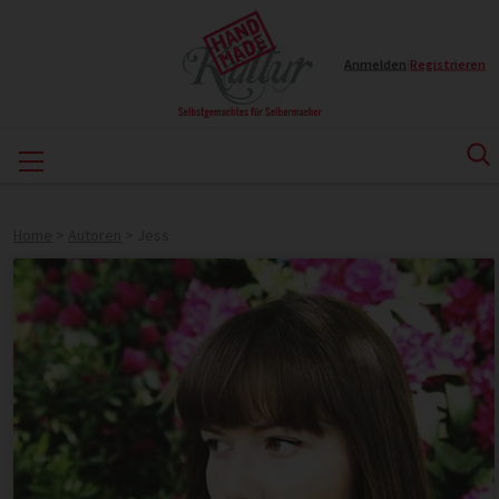
Anmelden
|
Registrieren
Home
>
Autoren
>
Jess