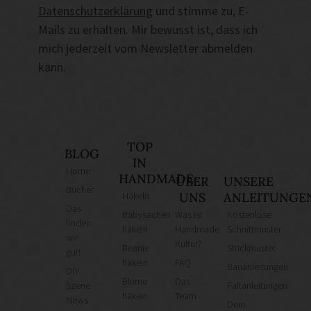
Datenschutzerklärung
und stimme zu, E-
Mails zu erhalten. Mir bewusst ist, dass ich
mich jederzeit vom Newsletter abmelden
kann.
TOP
BLOG
IN
Home
HANDMADE
ÜBER
UNSERE
Bücher
Häkeln
UNS
ANLEITUNGE
Das
Babysachen
Was ist
Kostenlose
finden
häkeln
Handmade
Schnittmuster
wir
Kultur?
Beanie
Strickmuster
gut!
häkeln
FAQ
Bauanleitungen
DIY
Blume
Das
Szene
Faltanleitungen
häkeln
Team
News
Dein