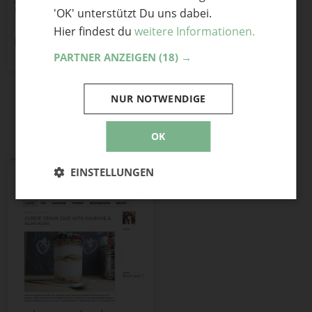
Umschläge aus selbst
'OK' unterstützt Du uns dabei.
bedrucktem Zeitungspapier
Hier findest du
weitere Informationen.
6
Teile mit Freunden
PARTNER ANZEIGEN
(18) →
NUR NOTWENDIGE
Alle Webseiten von Jess:
OK
EINSTELLUNGEN