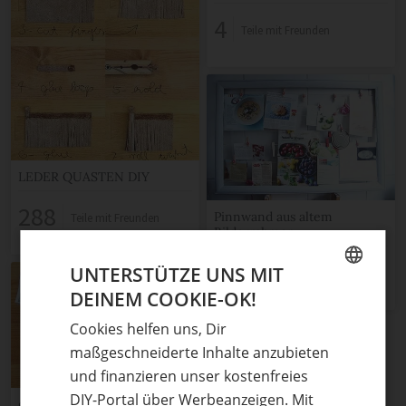
4
Teile mit Freunden
LEDER QUASTEN DIY
288
Pinnwand aus altem
Teile mit Freunden
Bilderrahmen
8
UNTERSTÜTZE UNS MIT
Teile mit Freunden
DEINEM COOKIE-OK!
GERMAN
Cookies helfen uns, Dir
ENGLISH
maßgeschneiderte Inhalte anzubieten
und finanzieren unser kostenfreies
DIY-Portal über Werbeanzeigen. Mit
genähte Geschenk-