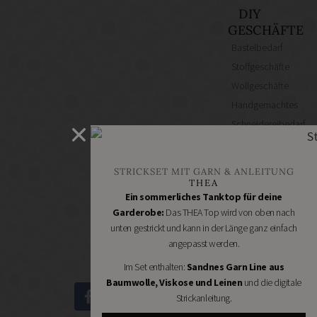
DIY
GESCHÄFTE
Bastelbedarf
Stoffgeschäfte
Wollgeschäfte
Handgemachtes
Schneidereibedarf
Handarbeitszubehör
DIY
STRICKSET MIT GARN & ANLEITUNG
Online
THEA
Shops
Ein sommerliches Tanktop für deine
Schmuckzubehör
Garderobe:
Das THEA Top wird von oben nach
unten gestrickt und kann in der Länge ganz einfach
Nähmaschinen
angepasst werden.
Im Set enthalten:
Sandnes Garn Line aus
Baumwolle, Viskose und Leinen
und die digitale
Strickanleitung.