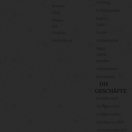
Frühling
Kremke
Frühlingsdeko
Soul
Balkon
Manos
Deko
del
Uruguay
Garten
Nomadnoss
Gartenmöbel
Regal
selber
machen
Heimwerken
Renovieren
DIY
GESCHÄFTE
Bastelbedarf
Stoffgeschäfte
Wollgeschäfte
Handgemachtes
Schneidereibedarf