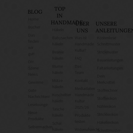
TOP
BLOG
IN
Home
HANDMADE
ÜBER
UNSERE
Bücher
Häkeln
UNS
ANLEITUNGE
Das
Babysachen
Was ist
Kostenlose
finden
häkeln
Handmade
Schnittmuster
wir
Kultur?
Beanie
Strickmuster
gut!
häkeln
FAQ
Bauanleitungen
DIY
Blume
Das
Szene
Faltanleitungen
häkeln
Team
News
Dein
Mütze
Kontakt
Gewinne
Merkzettel
häkeln
Mediadaten
Gute
Stoffrechner
Kuscheltier
Handmade
Nachrichten!
Stofflexikon
häkeln
Kultur
Leselounge
Nählexikon
2025/26
Tasche
Neue
Stricklexikon
häkeln
Produkte
Produkte
testen
Häkellexikon
Schal
Selbermachen
häkeln
Widerrufsrecht
Schnittmuster-