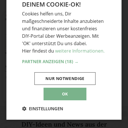
DEINEM COOKIE-OK!
GERMAN
Cookies helfen uns, Dir
ENGLISH
maßgeschneiderte Inhalte anzubieten
und finanzieren unser kostenfreies
DIY-Portal über Werbeanzeigen. Mit
'OK' unterstützt Du uns dabei.
Hier findest du
weitere Informationen.
PARTNER ANZEIGEN
(18) →
myriam kemper
NUR NOTWENDIGE
1
Teile mit Freunden
OK
EINSTELLUNGEN
DIY-Ideen und News aus der