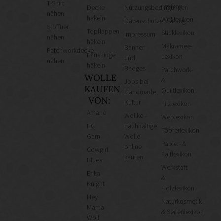
T-Shirt
Lexikon
Decke
Nutzungsbedingungen
nähen
häkeln
Wolllexikon
Datenschutzerklärung
Stofftier
Topflappen
Sticklexikon
Impressum
nähen
häkeln
Makramee-
Banner
Patchworkdecke
Fäustlinge
Lexikon
und
nähen
häkeln
Badges
Patchwork-
WOLLE
&
Jobs bei
KAUFEN
Quiltlexikon
Handmade
VON:
Kultur
Filzlexikon
Amano
Wollke –
Weblexikon
BC
nachhaltige
Töpferlexikon
Garn
Wolle
Papier- &
online
Cowgirl
Faltlexikon
kaufen
Blues
Werkstatt-
Erika
&
Knight
Holzlexikon
Hey
Naturkosmetik-
Mama
& Seifenlexikon
Wolf