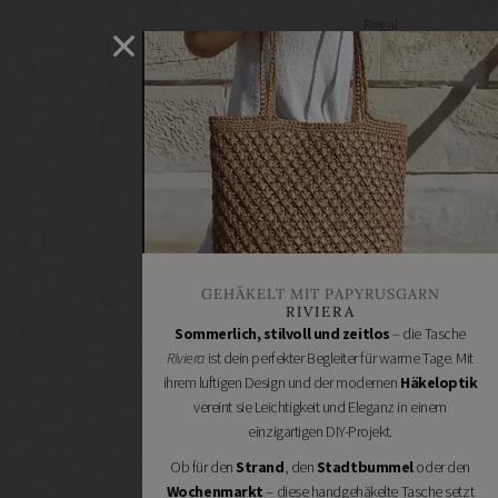
Regal
selber
machen
Heimwerken
Renovieren
DIY
GESCHÄFTE
Bastelbedarf
Stoffgeschäfte
Wollgeschäfte
GEHÄKELT MIT PAPYRUSGARN
Handgemachtes
RIVIERA
Schneidereibedarf
Sommerlich, stilvoll und zeitlos
– die Tasche
Riviera
ist dein perfekter Begleiter für warme Tage. Mit
Handarbeitszubehör
ihrem luftigen Design und der modernen
Häkeloptik
DIY
vereint sie Leichtigkeit und Eleganz in einem
Online
einzigartigen DIY-Projekt.
Shops
Ob für den
Strand
, den
Stadtbummel
oder den
Schmuckzubehör
Wochenmarkt
– diese handgehäkelte Tasche setzt