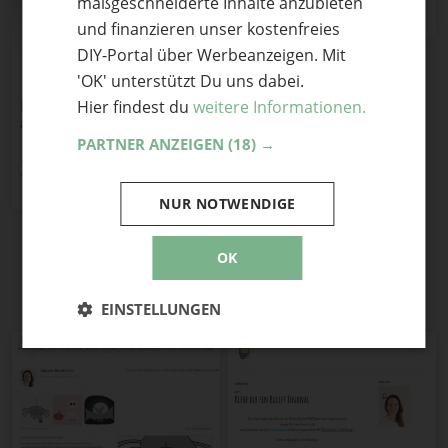
maßgeschneiderte Inhalte anzubieten
und finanzieren unser kostenfreies
DIY-Portal über Werbeanzeigen. Mit
'OK' unterstützt Du uns dabei.
Hier findest du
weitere Informationen.
Bullet Journal zum
ausdrucken für die
Organisation im Alltag
PARTNER ANZEIGEN
(18) →
345
Teile mit Freunden
NUR NOTWENDIGE
OK
Alle Webseiten von flunny:
EINSTELLUNGEN