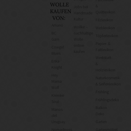
WOLLE
&
Jobs bei
KAUFEN
Quiltlexikon
Handmade
VON:
Kultur
Filzlexikon
Amano
Wollke –
Weblexikon
BC
nachhaltige
Töpferlexikon
Garn
Wolle
Papier- &
online
Cowgirl
Faltlexikon
kaufen
Blues
Werkstatt-
Erika
&
Knight
Holzlexikon
Hey
Naturkosmetik-
Mama
& Seifenlexikon
Wolf
Frühling
Kremke
Frühlingsdeko
Soul
Balkon
Manos
Deko
del
Uruguay
Garten
Nomadnoss
Gartenmöbel