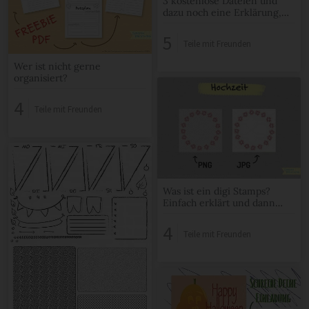
3 kostenlose Dateien und
dazu noch eine Erklärung,
was es genau für
Dateienformen für DIY alles
5
Teile mit Freunden
gibt?
Wer ist nicht gerne
organisiert?
4
Teile mit Freunden
Was ist ein digi Stamps?
Einfach erklärt und dann
noch ein freebie dazu
4
Teile mit Freunden