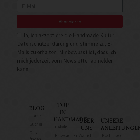
Abonnieren
Ja, ich akzeptiere die Handmade Kultur
Datenschutzerklärung
und stimme zu, E-
Mails zu erhalten. Mir bewusst ist, dass ich
mich jederzeit vom Newsletter abmelden
kann.
TOP
BLOG
IN
Home
HANDMADE
ÜBER
UNSERE
Bücher
Häkeln
UNS
ANLEITUNGE
Das
Babysachen
Was ist
Kostenlose
finden