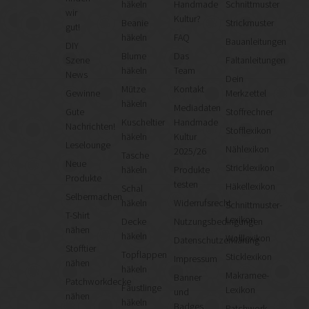
häkeln
Handmade
Schnittmuster
wir
Kultur?
Beanie
Strickmuster
gut!
häkeln
FAQ
Bauanleitungen
DIY
Blume
Das
Szene
Faltanleitungen
häkeln
Team
News
Dein
Mütze
Kontakt
Gewinne
Merkzettel
häkeln
Mediadaten
Gute
Stoffrechner
Kuscheltier
Handmade
Nachrichten!
Stofflexikon
häkeln
Kultur
Leselounge
Nählexikon
2025/26
Tasche
Neue
Stricklexikon
häkeln
Produkte
Produkte
testen
Häkellexikon
Schal
Selbermachen
häkeln
Widerrufsrecht
Schnittmuster-
T-Shirt
Lexikon
Decke
Nutzungsbedingungen
nähen
häkeln
Wolllexikon
Datenschutzerklärung
Stofftier
Topflappen
Sticklexikon
Impressum
nähen
häkeln
Makramee-
Banner
Patchworkdecke
Fäustlinge
Lexikon
und
nähen
häkeln
Badges
Patchwork-