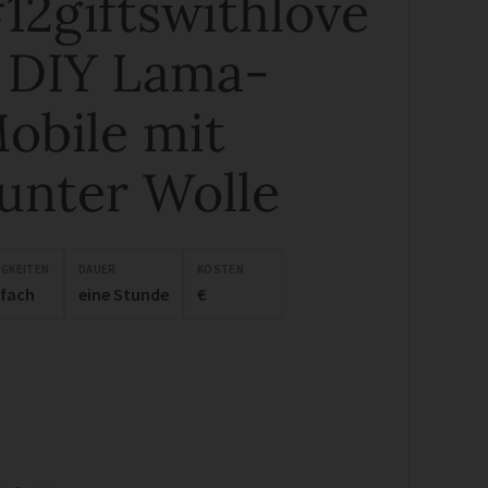
12giftswithlove
 DIY Lama-
obile mit
unter Wolle
IGKEITEN
DAUER
KOSTEN
nfach
eine Stunde
€