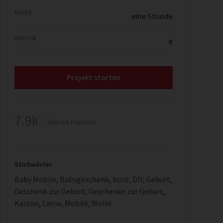
DAUER
eine Stunde
KOSTEN
€
Projekt starten
7.9k
Teile mit Freunden
Stichwörter
Baby Mobile
,
Babygeschenk
,
bunt
,
DIY
,
Geburt
,
Geschenk zur Geburt
,
Geschenke zur Geburt
,
Karton
,
Lama
,
Mobilé
,
Wolle