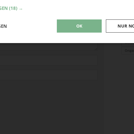
Baby
GEN
(18) →
Baby
Nähen
GEN
OK
NUR N
Häkel
Baste
Gesc
Origa