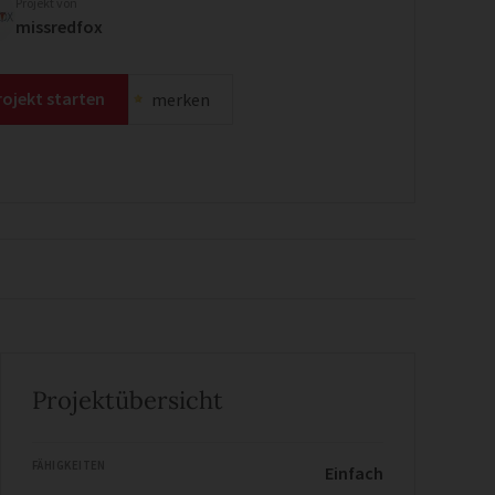
Projekt von
missredfox
rojekt starten
merken
Projektübersicht
FÄHIGKEITEN
Einfach