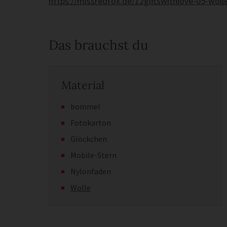
https://missredfox.de/12giftswithlove-05-wol
Das brauchst du
Material
bommel
Fotokarton
Glöckchen
Mobile-Stern
Nylonfaden
Wolle