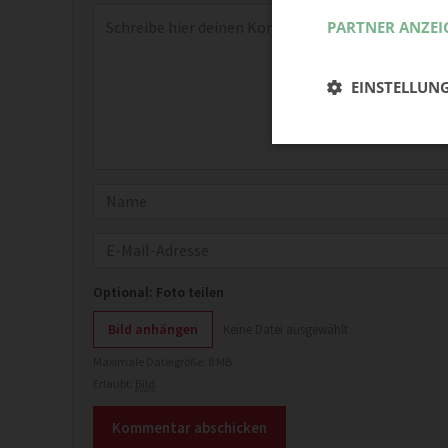
Kommentar
*
PARTNER ANZEI
EINSTELLUN
Name
E-Mail
Optional: Foto teilen
Bild anhängen
Keine Datei ausgewählt
Maximale Dateigröße: 8 MB.
Erlaubt:
Bild
.