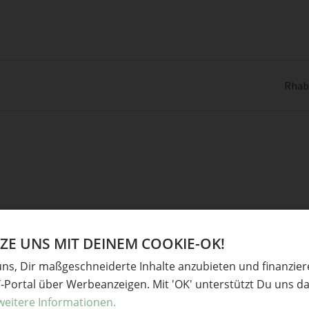
Rhab
E UNS MIT DEINEM COOKIE-OK!
Ve
uns, Dir maßgeschneiderte Inhalte anzubieten und finanzie
Y-Portal über Werbeanzeigen. Mit 'OK' unterstützt Du uns da
derliche Felder sind mit
*
markiert
Babys
weitere Informationen.