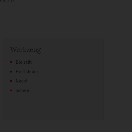
le-woo/
Werkzeug
Bleistift
Heißkleber
Nadel
Schere