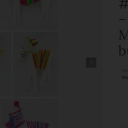
#
–
M
b
FÄH
Ei