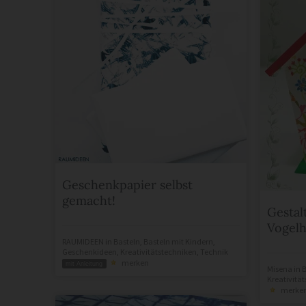
Geschenkpapier selbst
gemacht!
Gestal
Vogel
RAUMIDEEN
in
Basteln
,
Basteln mit Kindern
,
Geschenkideen
,
Kreativitätstechniken
,
Technik
merken
mit Anleitung
Misena
in
B
Kreativitä
merke