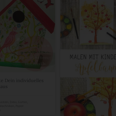
te Dein individuelles
haus
asteln
,
Deko
,
Garten
,
tstechniken
,
Papier
n