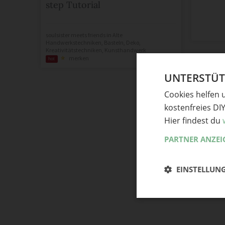
step Tutorial
soulsister meets friends
in
Alte
Handwerkstechniken
,
Basteln
,
Deko
,
Kreativitätstechniken
,
Kunsthandwerk
merken
hot
UNTERSTÜTZ
Cookies helfen 
kostenfreies DI
Hier findest du
PARTNER ANZEI
EINSTELLUN