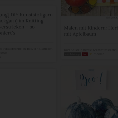
tung] DIY Kunststoffgarn
ackgarn) im Knitting
erstricken – so
Malen mit Kindern: Herb
oniert`s
mit Apfelbaum
eativitätstechniken
,
Recycling
,
Stricken
,
Doro Kaiser
in
Herbst
,
Kreativitätstechn
Ideen
merken
mit Anleitung
hot
n