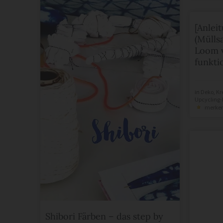
[Anlei
(Mülls
Loom v
funkti
in
Deko
,
Kr
Upcycling-
merke
Shibori Färben – das step by