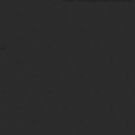
Wollke – nachhaltige Wolle online kaufen
f
guay