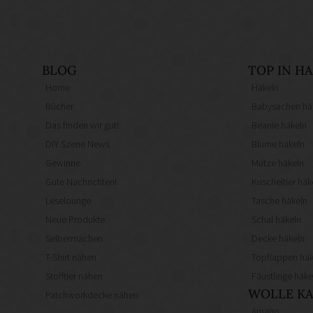
BLOG
TOP IN 
Home
Häkeln
Bücher
Babysachen hä
Das finden wir gut!
Beanie häkeln
DIY Szene News
Blume häkeln
Gewinne
Mütze häkeln
Gute Nachrichten!
Kuscheltier häk
Leselounge
Tasche häkeln
Neue Produkte
Schal häkeln
Selbermachen
Decke häkeln
T-Shirt nähen
Topflappen häk
Stofftier nähen
Fäustlinge häke
WOLLE KA
Patchworkdecke nähen
Amano