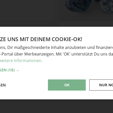
Shibori Kürbisse
E UNS MIT DEINEM COOKIE-OK!
missredfox
in
Basteln
,
Deko
,
Geschenke
,
uns, Dir maßgeschneiderte Inhalte anzubieten und finanzie
Geschenkideen
,
Herbst
,
Kreativitätstec
Papier
,
Recycling
,
Upcycling-Ideen
Y-Portal über Werbeanzeigen. Mit 'OK' unterstützt Du uns da
merken
hot
weitere Informationen.
GEN
(18) →
GEN
OK
NUR N