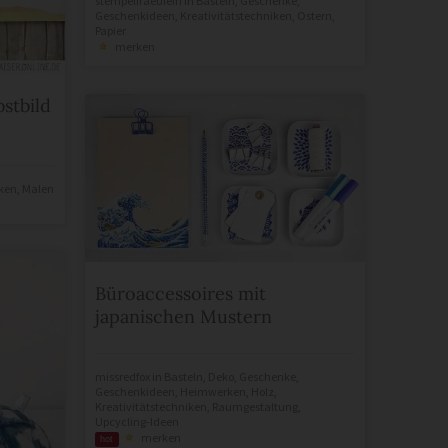
stempelfraeulein
in
Basteln
,
Geschenke
,
Geschenkideen
,
Kreativitätstechniken
,
Ostern
,
Papier
merken
stbild
iken
,
Malen
Büroaccessoires mit
japanischen Mustern
missredfox
in
Basteln
,
Deko
,
Geschenke
,
Geschenkideen
,
Heimwerken
,
Holz
,
Kreativitätstechniken
,
Raumgestaltung
,
Upcycling-Ideen
merken
hot