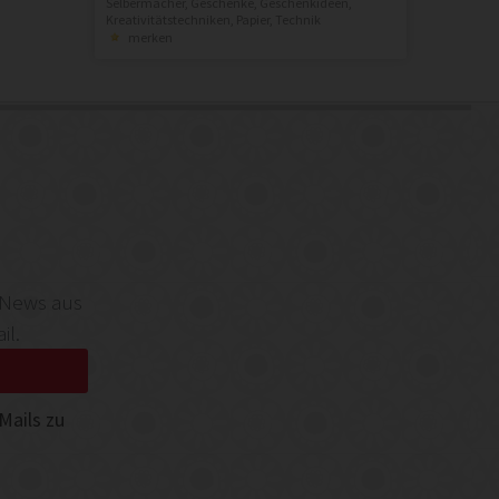
Selbermacher
,
Geschenke
,
Geschenkideen
,
Kreativitätstechniken
,
Papier
,
Technik
merken
 News aus
il.
Mails zu