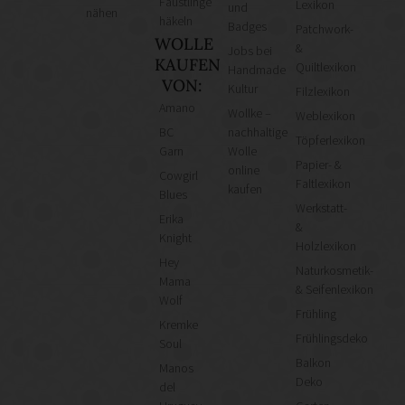
Fäustlinge
Lexikon
und
nähen
häkeln
Badges
Patchwork-
WOLLE
&
Jobs bei
KAUFEN
Quiltlexikon
Handmade
VON:
Kultur
Filzlexikon
Amano
Wollke –
Weblexikon
BC
nachhaltige
Töpferlexikon
Garn
Wolle
Papier- &
online
Cowgirl
Faltlexikon
kaufen
Blues
Werkstatt-
Erika
&
Knight
Holzlexikon
Hey
Naturkosmetik-
Mama
& Seifenlexikon
Wolf
Frühling
Kremke
Frühlingsdeko
Soul
Balkon
Manos
Deko
del