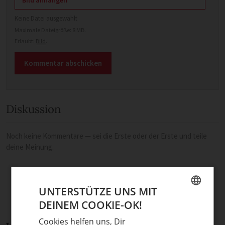
Keine Datei ausgewählt
Maximale Dateigröße: 8 MB.
Erlaubt:
Bild
.
Diskussion
Noch keine Kommentare — sei die Erste oder der Erste und teile
deine Meinung.
UNTERSTÜTZE UNS MIT
DEINEM COOKIE-OK!
GERMAN
Cookies helfen uns, Dir
ENGLISH