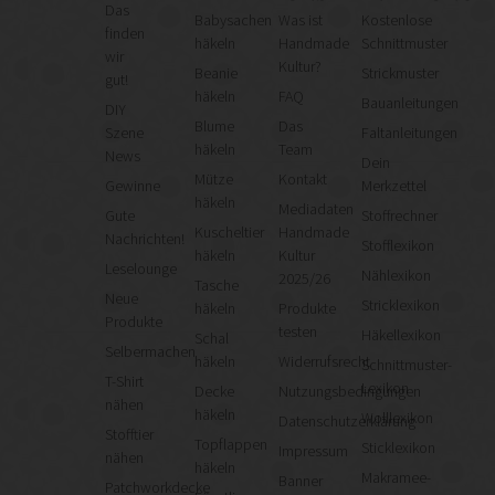
Das
Babysachen
Was ist
Kostenlose
finden
häkeln
Handmade
Schnittmuster
wir
Kultur?
Beanie
Strickmuster
gut!
häkeln
FAQ
Bauanleitungen
DIY
Blume
Das
Szene
Faltanleitungen
häkeln
Team
News
Dein
Mütze
Kontakt
Gewinne
Merkzettel
häkeln
Mediadaten
Gute
Stoffrechner
Kuscheltier
Handmade
Nachrichten!
Stofflexikon
häkeln
Kultur
Leselounge
Nählexikon
2025/26
Tasche
Neue
Stricklexikon
häkeln
Produkte
Produkte
testen
Häkellexikon
Schal
Selbermachen
häkeln
Widerrufsrecht
Schnittmuster-
T-Shirt
Lexikon
Decke
Nutzungsbedingungen
nähen
häkeln
Wolllexikon
Datenschutzerklärung
Stofftier
Topflappen
Sticklexikon
Impressum
nähen
häkeln
Makramee-
Banner
Patchworkdecke