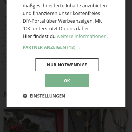
Verwandte Themen
maßgeschneiderte Inhalte anzubieten
und finanzieren unser kostenfreies
Weihnachtsdeko
DIY-Portal über Werbeanzeigen. Mit
Basteln
'OK' unterstützt Du uns dabei.
Geschenke
Hier findest du
weitere Informationen.
Deko selber machen
PARTNER ANZEIGEN
(18) →
Jeans Upcycling
Recycling-Ideen
NUR NOTWENDIGE
Papier & Karton
Garten-Deko
OK
Mehr Anleitungen und DIY-Ideen
EINSTELLUNGEN