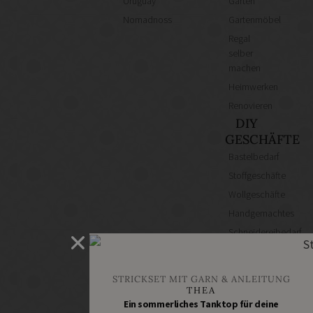
Uruguay
Garten
Nomadnoss
Gartenmöbel
Regal
selber
machen
Heimwerken
Renovieren
DIY
GESCHÄFTE
Bastelbedarf
Stoffgeschäfte
Wollgeschäfte
Handgemachtes
Schneidereibedarf
Handarbeitszubehör
DIY
STRICKSET MIT GARN & ANLEITUNG
Online
THEA
Shops
Ein sommerliches Tanktop für deine