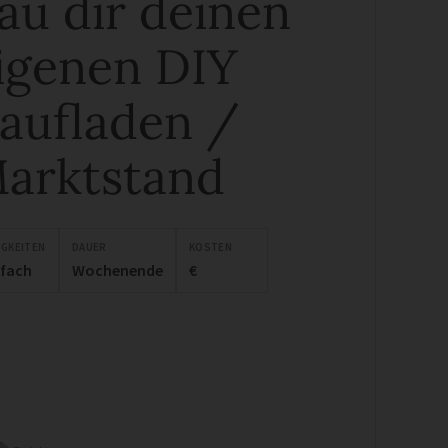
au dir deinen
igenen DIY
aufladen /
arktstand
IGKEITEN
DAUER
KOSTEN
nfach
Wochenende
€