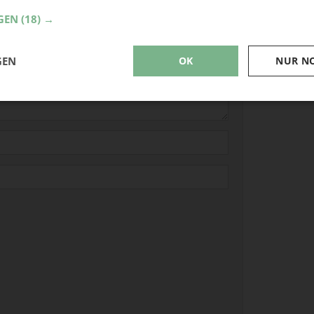
Oster
GEN
(18) →
Somm
Perle
GEN
OK
NUR N