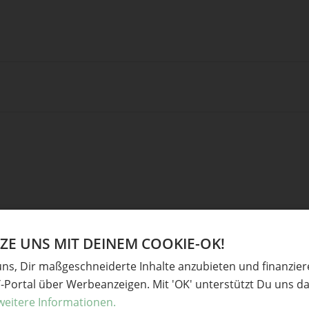
E UNS MIT DEINEM COOKIE-OK!
Ve
uns, Dir maßgeschneiderte Inhalte anzubieten und finanzie
Y-Portal über Werbeanzeigen. Mit 'OK' unterstützt Du uns da
derliche Felder sind mit
*
markiert
Baste
weitere Informationen.