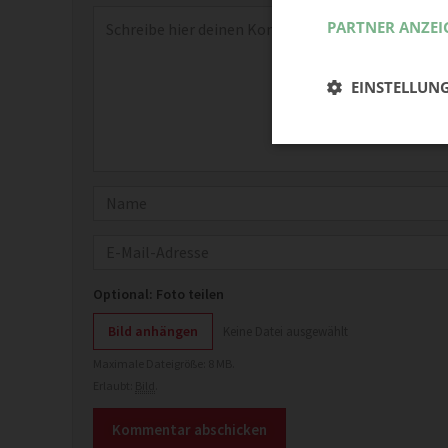
Kommentar
*
PARTNER ANZEI
EINSTELLUN
Name
E-Mail
Optional: Foto teilen
Bild anhängen
Keine Datei ausgewählt
Maximale Dateigröße: 8 MB.
Erlaubt:
Bild
.