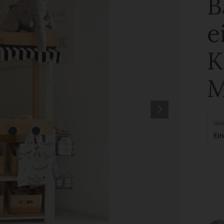
B
e
K
M
FÄH
Ei