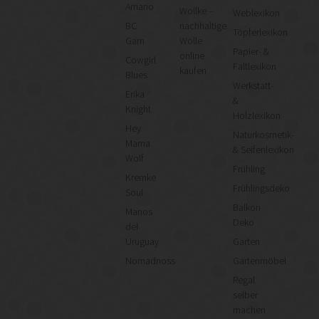
Amano
Wollke –
Weblexikon
BC
nachhaltige
Töpferlexikon
Garn
Wolle
Papier- &
online
Cowgirl
Faltlexikon
kaufen
Blues
Werkstatt-
Erika
&
Knight
Holzlexikon
Hey
Naturkosmetik-
Mama
& Seifenlexikon
Wolf
Frühling
Kremke
Frühlingsdeko
Soul
Balkon
Manos
Deko
del
Uruguay
Garten
Nomadnoss
Gartenmöbel
Regal
selber
machen