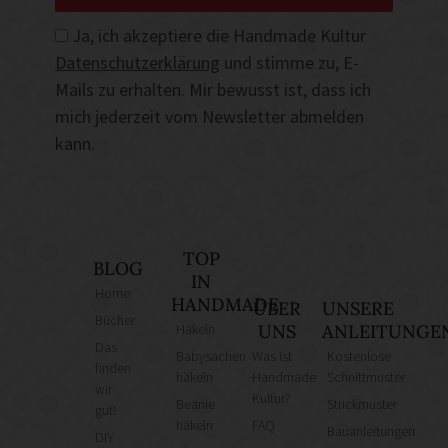
Ja, ich akzeptiere die Handmade Kultur
Datenschutzerklärung
und stimme zu, E-
Mails zu erhalten. Mir bewusst ist, dass ich
mich jederzeit vom Newsletter abmelden
kann.
TOP
BLOG
IN
Home
HANDMADE
ÜBER
UNSERE
Bücher
Häkeln
UNS
ANLEITUNGE
Das
Babysachen
Was ist
Kostenlose
finden
häkeln
Handmade
Schnittmuster
wir
Kultur?
Beanie
Strickmuster
gut!
häkeln
FAQ
Bauanleitungen
DIY