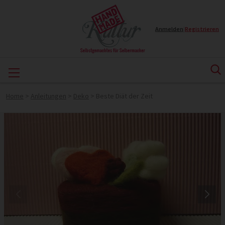
Anmelden
|
Registrieren
Home
>
Anleitungen
>
Deko
>
Beste Diät der Zeit