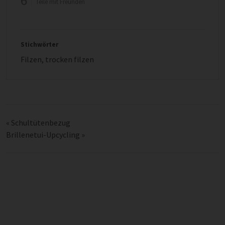
6
Teile mit Freunden
Stichwörter
Filzen
,
trocken filzen
«
Schultütenbezug
Brillenetui-Upcycling
»