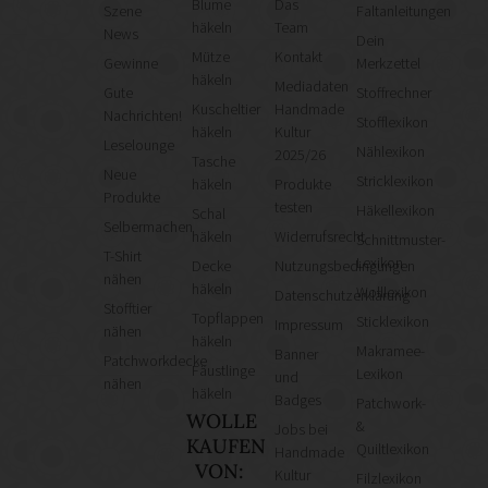
Blume
Das
Szene
Faltanleitungen
häkeln
Team
News
Dein
Mütze
Kontakt
Gewinne
Merkzettel
häkeln
Mediadaten
Gute
Stoffrechner
Kuscheltier
Handmade
Nachrichten!
Stofflexikon
häkeln
Kultur
Leselounge
Nählexikon
2025/26
Tasche
Neue
Stricklexikon
häkeln
Produkte
Produkte
testen
Häkellexikon
Schal
Selbermachen
häkeln
Widerrufsrecht
Schnittmuster-
T-Shirt
Lexikon
Decke
Nutzungsbedingungen
nähen
häkeln
Wolllexikon
Datenschutzerklärung
Stofftier
Topflappen
Sticklexikon
Impressum
nähen
häkeln
Makramee-
Banner
Patchworkdecke
Fäustlinge
Lexikon
und
nähen
häkeln
Badges
Patchwork-
WOLLE
&
Jobs bei
KAUFEN
Quiltlexikon
Handmade
VON:
Kultur
Filzlexikon