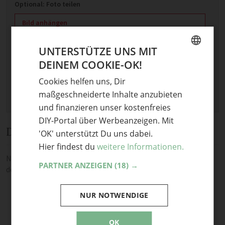
Optional: Foto teilen
Bild anhängen
Keine Datei ausgewählt
UNTERSTÜTZE UNS MIT
Maximale Dateigröße: 8 MB.
DEINEM COOKIE-OK!
Erlaubt:
Bild
.
GERMAN
Cookies helfen uns, Dir
ENGLISH
maßgeschneiderte Inhalte anzubieten
und finanzieren unser kostenfreies
DIY-Portal über Werbeanzeigen. Mit
Diskussion
'OK' unterstützt Du uns dabei.
Hier findest du
weitere Informationen.
Noch keine Kommentare — sei die Erste oder der Erste und teile
PARTNER ANZEIGEN
(18) →
deine Meinung.
NUR NOTWENDIGE
OK