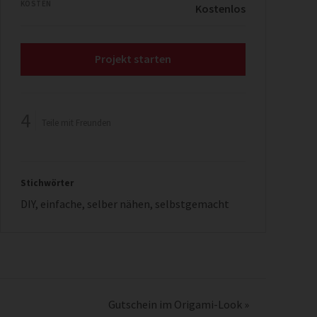
KOSTEN
Kostenlos
Projekt starten
4
Teile mit Freunden
Stichwörter
DIY
,
einfache
,
selber nähen
,
selbstgemacht
Gutschein im Origami-Look
»