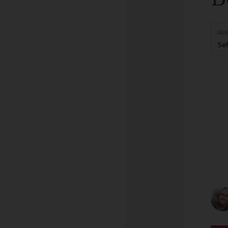
FÄH
Se