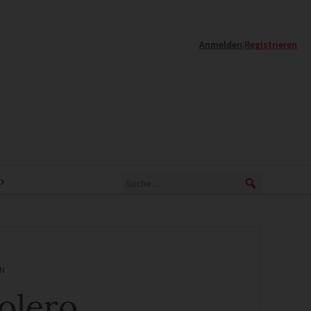
Anmelden
|
Registrieren
P
N
olero