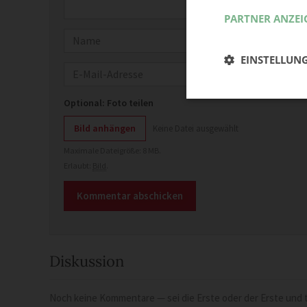
PARTNER ANZEI
Name
EINSTELLUN
E-Mail
Optional: Foto teilen
Bild anhängen
Keine Datei ausgewählt
Maximale Dateigröße: 8 MB.
Erlaubt:
Bild
.
Diskussion
Noch keine Kommentare — sei die Erste oder der Erste und t