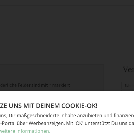
Ve
derliche Felder sind mit
*
markiert
Schni
PDF-S
Stoff
E UNS MIT DEINEM COOKIE-OK!
Stoffl
uns, Dir maßgeschneiderte Inhalte anzubieten und finanzie
Nähle
Y-Portal über Werbeanzeigen. Mit 'OK' unterstützt Du uns da
Tasch
weitere Informationen.
Selbe