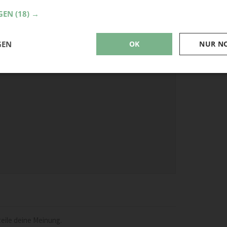
GEN
(18) →
Upcyc
GEN
OK
NUR N
eile deine Meinung.