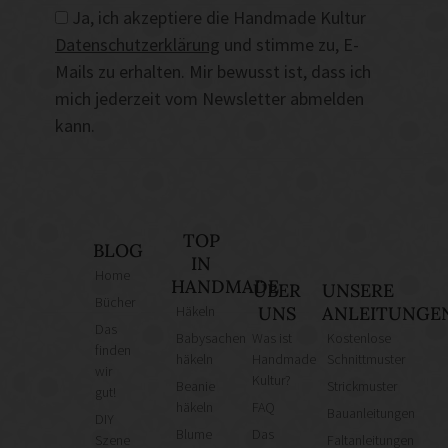
Ja, ich akzeptiere die Handmade Kultur
Datenschutzerklärung
und stimme zu, E-
Mails zu erhalten. Mir bewusst ist, dass ich
mich jederzeit vom Newsletter abmelden
kann.
TOP
BLOG
IN
Home
HANDMADE
ÜBER
UNSERE
Bücher
Häkeln
UNS
ANLEITUNGE
Das
Babysachen
Was ist
Kostenlose
finden
häkeln
Handmade
Schnittmuster
wir
Kultur?
Beanie
Strickmuster
gut!
häkeln
FAQ
Bauanleitungen
DIY
Blume
Das
Szene
Faltanleitungen