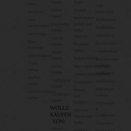
häkeln
Team
News
Dein
Mütze
Kontakt
Gewinne
Merkzettel
häkeln
Mediadaten
Gute
Stoffrechner
Kuscheltier
Handmade
Nachrichten!
Stofflexikon
häkeln
Kultur
Leselounge
Nählexikon
2025/26
Tasche
Neue
Stricklexikon
häkeln
Produkte
Produkte
testen
Häkellexikon
Schal
Selbermachen
häkeln
Widerrufsrecht
Schnittmuster-
T-Shirt
Lexikon
Decke
Nutzungsbedingungen
nähen
häkeln
Wolllexikon
Datenschutzerklärung
Stofftier
Topflappen
Sticklexikon
Impressum
nähen
häkeln
Makramee-
Banner
Patchworkdecke
Fäustlinge
Lexikon
und
nähen
häkeln
Badges
Patchwork-
WOLLE
&
Jobs bei
KAUFEN
Quiltlexikon
Handmade
VON:
Kultur
Filzlexikon
Amano
Wollke –