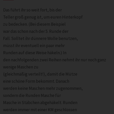
Das führt ihr so weit fort, bis der
Teller groß genug ist, um euren Hinterkopf
zu bedecken. (Bei diesem Beispiel
war das schon nach der 5. Runde der
Fall. Solltet ihr dünnere Wolle benutzen,
müsst ihr eventuell ein paar mehr
Runden auf diese Weise häkeln.) In
den nachfolgenden zwei Reihen nehmt ihr nur noch ganz
wenige Maschen zu
(gleichmäßig verteilt!), damit die Mütze
eine schöne Form bekommt. Danach
werden keine Maschen mehr zugenommen,
sondern die Runden Masche für
Masche in Stäbchen abgehäkelt. Runden
werden immer mit einer KM geschlossen