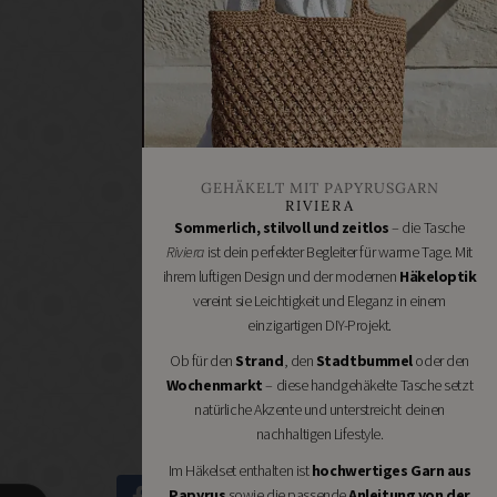
Renovieren
DIY
GESCHÄFTE
Bastelbedarf
Stoffgeschäfte
Wollgeschäfte
GEHÄKELT MIT PAPYRUSGARN
Handgemachtes
RIVIERA
Schneidereibedarf
Sommerlich, stilvoll und zeitlos
– die Tasche
Riviera
ist dein perfekter Begleiter für warme Tage. Mit
Handarbeitszubehör
ihrem luftigen Design und der modernen
Häkeloptik
DIY
vereint sie Leichtigkeit und Eleganz in einem
Online
einzigartigen DIY-Projekt.
Shops
Ob für den
Strand
, den
Stadtbummel
oder den
Schmuckzubehör
Wochenmarkt
– diese handgehäkelte Tasche setzt
Nähmaschinen
natürliche Akzente und unterstreicht deinen
nachhaltigen Lifestyle.
Im Häkelset enthalten ist
hochwertiges Garn aus
Papyrus
sowie die passende
Anleitung von der