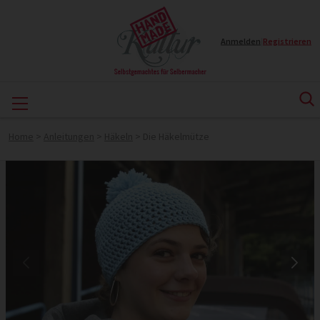
Anmelden
|
Registrieren
Home
>
Anleitungen
>
Häkeln
>
Die Häkelmütze