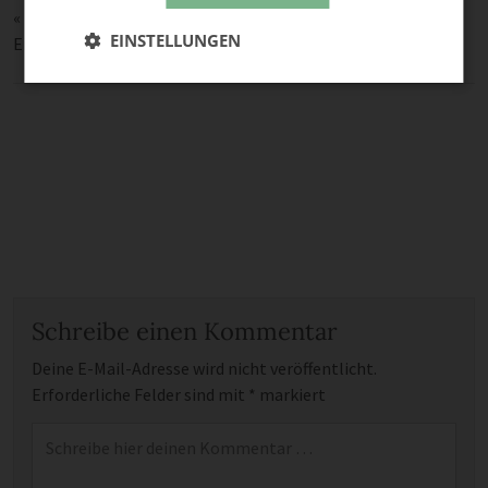
«
I heart you!
EINSTELLUNGEN
Einen Schal für meinen Kalender bitte.
»
Schreibe einen Kommentar
Deine E-Mail-Adresse wird nicht veröffentlicht.
Erforderliche Felder sind mit
*
markiert
Kommentar
*