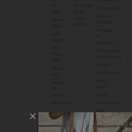
Weblexikon
BC
nachhaltige
Töpferlexikon
Garn
Wolle
Papier- &
online
Cowgirl
Faltlexikon
kaufen
Blues
Werkstatt-
Erika
&
Knight
Holzlexikon
Hey
Naturkosmetik-
Mama
& Seifenlexikon
Wolf
Frühling
Kremke
Frühlingsdeko
Soul
Balkon
Manos
Deko
del
Uruguay
Garten
Nomadnoss
Gartenmöbel
Regal
selber
machen
Heimwerken