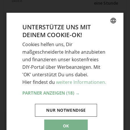
DAUER
eine Stunde
KOSTEN
€
UNTERSTÜTZE UNS MIT
DEINEM COOKIE-OK!
GERMAN
Projekt starten
Cookies helfen uns, Dir
ENGLISH
maßgeschneiderte Inhalte anzubieten
und finanzieren unser kostenfreies
18
Teile mit Freunden
DIY-Portal über Werbeanzeigen. Mit
'OK' unterstützt Du uns dabei.
Hier findest du
weitere Informationen.
Stichwörter
PARTNER ANZEIGEN
(18) →
gehäkelte Mütze
,
Häkelmütze
,
Mütze häkeln
NUR NOTWENDIGE
OK