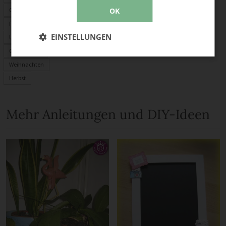
Origami
OK
Fimo
EINSTELLUNGEN
Upcycling
Garten-Deko
Weihnachten
Herbst
Mehr Anleitungen und DIY-Ideen