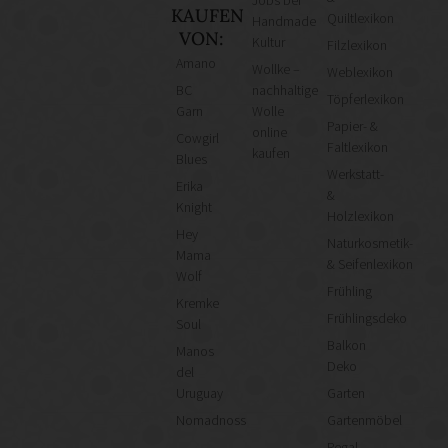
Jobs bei
KAUFEN
Quiltlexikon
Handmade
VON:
Kultur
Filzlexikon
Amano
Wollke –
Weblexikon
BC
nachhaltige
Töpferlexikon
Garn
Wolle
Papier- &
online
Cowgirl
Faltlexikon
kaufen
Blues
Werkstatt-
Erika
&
Knight
Holzlexikon
Hey
Naturkosmetik-
Mama
& Seifenlexikon
Wolf
Frühling
Kremke
Frühlingsdeko
Soul
Balkon
Manos
Deko
del
Uruguay
Garten
Nomadnoss
Gartenmöbel
Regal