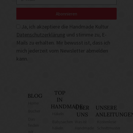
Abonnieren
Ja, ich akzeptiere die Handmade Kultur
Datenschutzerklärung
und stimme zu, E-
Mails zu erhalten. Mir bewusst ist, dass ich
mich jederzeit vom Newsletter abmelden
kann.
TOP
BLOG
IN
Home
HANDMADE
ÜBER
UNSERE
Bücher
Häkeln
UNS
ANLEITUNGE
Das
Babysachen
Was ist
Kostenlose
finden
häkeln
Handmade
Schnittmuster
wir