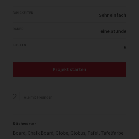
FÄHIGKEITEN
Sehr einfach
DAUER
eine Stunde
KOSTEN
€
Projekt starten
2
Teile mit Freunden
Stichwörter
Board
,
Chalk Board
,
Globe
,
Globus
,
Tafel
,
Tafelfarbe