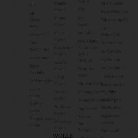
Kultur?
Beanie
Strickmuster
gut!
häkeln
FAQ
Bauanleitungen
DIY
Blume
Das
Szene
Faltanleitungen
häkeln
Team
News
Dein
Mütze
Kontakt
Gewinne
Merkzettel
häkeln
Mediadaten
Gute
Stoffrechner
Kuscheltier
Handmade
Nachrichten!
Stofflexikon
häkeln
Kultur
Leselounge
Nählexikon
2025/26
Tasche
Neue
Stricklexikon
häkeln
Produkte
Produkte
testen
Häkellexikon
Schal
Selbermachen
häkeln
Widerrufsrecht
Schnittmuster-
T-Shirt
Lexikon
Decke
Nutzungsbedingungen
nähen
häkeln
Wolllexikon
Datenschutzerklärung
Stofftier
Topflappen
Sticklexikon
Impressum
nähen
häkeln
Makramee-
Banner
Patchworkdecke
Fäustlinge
Lexikon
und
nähen
häkeln
Badges
Patchwork-
WOLLE
&