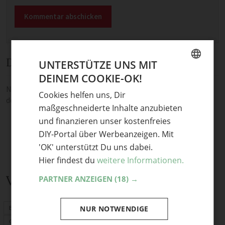
Diskussion
UNTERSTÜTZE UNS MIT
DEINEM COOKIE-OK!
GERMAN
Noch keine Kommentare — sei die Erste oder der Erste und teile
Cookies helfen uns, Dir
ENGLISH
deine Meinung.
maßgeschneiderte Inhalte anzubieten
und finanzieren unser kostenfreies
DIY-Portal über Werbeanzeigen. Mit
'OK' unterstützt Du uns dabei.
Hier findest du
weitere Informationen.
Verwandte Themen
PARTNER ANZEIGEN
(18) →
Basteln mit Kindern
NUR NOTWENDIGE
Geschenke