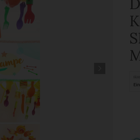
D
K
S
FÄH
Ei