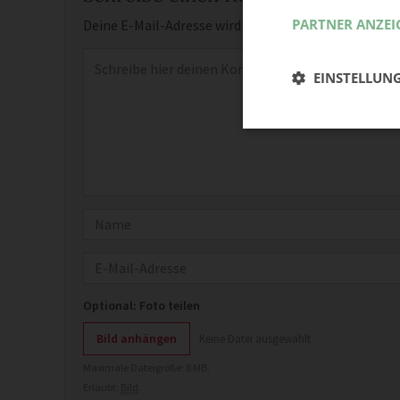
PARTNER ANZEI
Deine E-Mail-Adresse wird nicht veröffentlicht.
Erfor
Kommentar
*
EINSTELLUN
Name
E-Mail
Optional: Foto teilen
Bild anhängen
Keine Datei ausgewählt
Maximale Dateigröße: 8 MB.
Erlaubt:
Bild
.