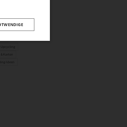
ling
n-Deko
nachten
OTWENDIGE
t
uck
 Upcycling
 & Karton
ling-Ideen