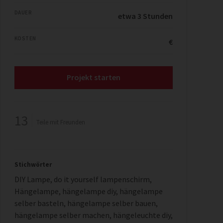
DAUER
etwa 3 Stunden
KOSTEN
€
Projekt starten
13
Teile mit Freunden
Stichwörter
DIY Lampe
,
do it yourself lampenschirm
,
Hängelampe
,
hängelampe diy
,
hängelampe
selber basteln
,
hängelampe selber bauen
,
hängelampe selber machen
,
hängeleuchte diy
,