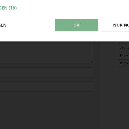
GEN
(18) →
derliche Felder sind mit
*
markiert
Upcyc
Garte
Weih
GEN
OK
NUR N
Herbs
Schm
Jeans
Papier
Recyc