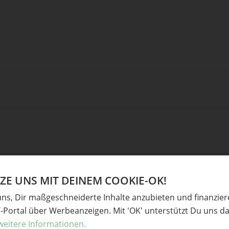
E UNS MIT DEINEM COOKIE-OK!
uns, Dir maßgeschneiderte Inhalte anzubieten und finanzie
Y-Portal über Werbeanzeigen. Mit 'OK' unterstützt Du uns da
Ve
weitere Informationen.