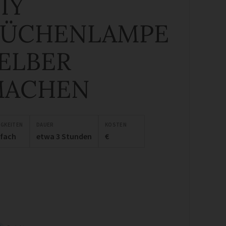
IY
ÜCHENLAMPE
ELBER
MACHEN
IGKEITEN
DAUER
KOSTEN
nfach
etwa 3 Stunden
€