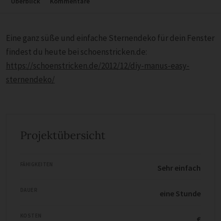
Überblick
Kommentare
Eine ganz süße und einfache Sternendeko für dein Fenster
findest du heute bei schoenstricken.de:
https://schoenstricken.de/2012/12/diy-manus-easy-
sternendeko/
Projektübersicht
FÄHIGKEITEN
Sehr einfach
DAUER
eine Stunde
KOSTEN
€