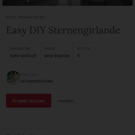
DEKO
,
WEIHNACHTEN
Easy DIY Sternengirlande
FÄHIGKEITEN
DAUER
KOSTEN
Sehr einfach
eine Stunde
€
Projekt von
schoenstricken
Projekt starten
merken