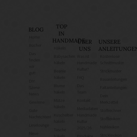
TOP
BLOG
IN
Home
HANDMADE
ÜBER
UNSERE
Bücher
Häkeln
UNS
ANLEITUNGE
Das
Babysachen
Was ist
Kostenlose
finden
häkeln
Handmade
Schnittmuster
wir
Kultur?
Beanie
Strickmuster
gut!
häkeln
FAQ
Bauanleitungen
DIY
Blume
Das
Szene
Faltanleitungen
häkeln
Team
News
Dein
Mütze
Kontakt
Gewinne
Merkzettel
häkeln
Mediadaten
Gute
Stoffrechner
Kuscheltier
Handmade
Nachrichten!
Stofflexikon
häkeln
Kultur
Leselounge
Nählexikon
2025/26
Tasche
Neue
Stricklexikon
häkeln
Produkte