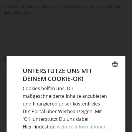
Noch keine Kommentare — sei die Erste oder der Erste und teile
deine Meinung.
Verwandte Themen
UNTERSTÜTZE UNS MIT
Upcycling
DEINEM COOKIE-OK!
GERMAN
Garten
Cookies helfen uns, Dir
ENGLISH
Weihnachten
maßgeschneiderte Inhalte anzubieten
Herbst
und finanzieren unser kostenfreies
Schmuck
DIY-Portal über Werbeanzeigen. Mit
Weihnachtsdeko
'OK' unterstützt Du uns dabei.
Basteln
Hier findest du
weitere Informationen.
Geschenke