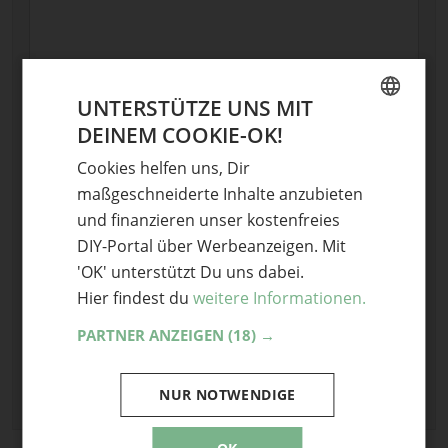
UNTERSTÜTZE UNS MIT
Name
DEINEM COOKIE-OK!
GERMAN
E-Mail
Cookies helfen uns, Dir
ENGLISH
maßgeschneiderte Inhalte anzubieten
Optional: Foto teilen
und finanzieren unser kostenfreies
DIY-Portal über Werbeanzeigen. Mit
Bild anhängen
'OK' unterstützt Du uns dabei.
Keine Datei ausgewählt
Hier findest du
weitere Informationen.
Maximale Dateigröße: 8 MB.
Erlaubt:
Bild
PARTNER ANZEIGEN
.
(18) →
NUR NOTWENDIGE