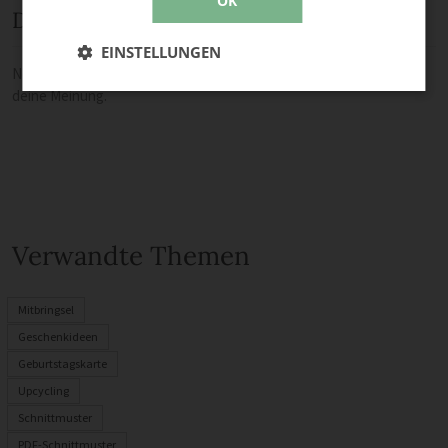
OK
Diskussion
EINSTELLUNGEN
Noch keine Kommentare — sei die Erste oder der Erste und teile
deine Meinung.
Verwandte Themen
Mitbringsel
Geschenkideen
Geburtstagskarte
Upcycling
Schnittmuster
PDF-Schnittmuster