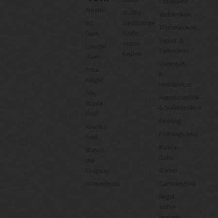
Filzlexikon
Amano
Wollke –
Weblexikon
BC
nachhaltige
Töpferlexikon
Garn
Wolle
Papier- &
online
Cowgirl
Faltlexikon
kaufen
Blues
Werkstatt-
Erika
&
Knight
Holzlexikon
Hey
Naturkosmetik-
Mama
& Seifenlexikon
Wolf
Frühling
Kremke
Frühlingsdeko
Soul
Balkon
Manos
Deko
del
Uruguay
Garten
Nomadnoss
Gartenmöbel
Regal
selber
machen