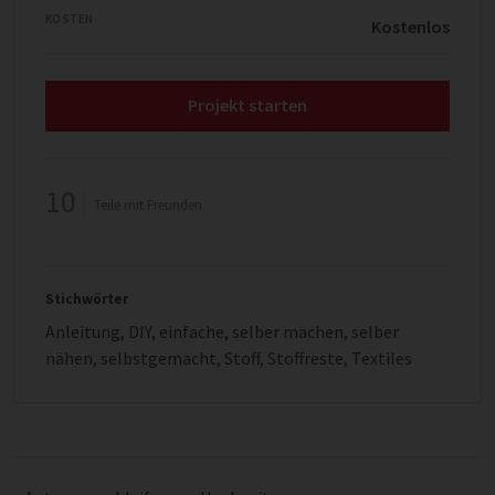
KOSTEN
Kostenlos
Projekt starten
10
Teile mit Freunden
Stichwörter
Anleitung
,
DIY
,
einfache
,
selber machen
,
selber
nähen
,
selbstgemacht
,
Stoff
,
Stoffreste
,
Textiles