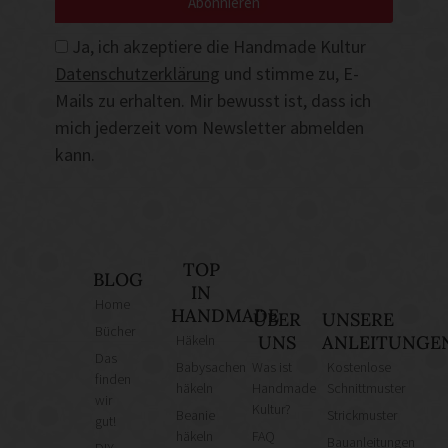
Abonnieren
Ja, ich akzeptiere die Handmade Kultur
Datenschutzerklärung
und stimme zu, E-
Mails zu erhalten. Mir bewusst ist, dass ich
mich jederzeit vom Newsletter abmelden
kann.
TOP
BLOG
IN
Home
HANDMADE
ÜBER
UNSERE
Bücher
Häkeln
UNS
ANLEITUNGE
Das
Babysachen
Was ist
Kostenlose
finden
häkeln
Handmade
Schnittmuster
wir
Kultur?
Beanie
Strickmuster
gut!
häkeln
FAQ
Bauanleitungen
DIY