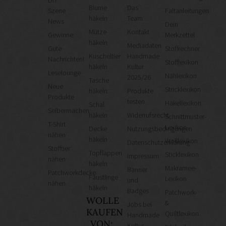
Blume
Das
Szene
Faltanleitungen
häkeln
Team
News
Dein
Mütze
Kontakt
Gewinne
Merkzettel
häkeln
Mediadaten
Gute
Stoffrechner
Kuscheltier
Handmade
Nachrichten!
Stofflexikon
häkeln
Kultur
Leselounge
Nählexikon
2025/26
Tasche
Neue
Stricklexikon
häkeln
Produkte
Produkte
testen
Häkellexikon
Schal
Selbermachen
häkeln
Widerrufsrecht
Schnittmuster-
T-Shirt
Lexikon
Decke
Nutzungsbedingungen
nähen
häkeln
Wolllexikon
Datenschutzerklärung
Stofftier
Topflappen
Sticklexikon
Impressum
nähen
häkeln
Makramee-
Banner
Patchworkdecke
Fäustlinge
Lexikon
und
nähen
häkeln
Badges
Patchwork-
WOLLE
&
Jobs bei
KAUFEN
Quiltlexikon
Handmade
VON:
Kultur