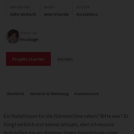
FÄHIGKEITEN
DAUER
KOSTEN
Sehr einfach
eine Stunde
Kostenlos
Projekt von
modage
Projekt starten
merken
Überblick
Material & Werkzeug
Kommentare
Ein Nadelkissen für die Nähmaschine nähen? Bitte was? Es
klingt wirklich erst einmal seltsam, aber ich musste
feststellen das ein Nähmaschinen-Nadelkissen super