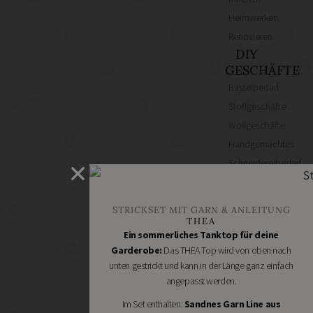
Heimwerken
Renovieren
DIY
GESCHÄFTE
Bastelbedarf
Stoffgeschäfte
Wollgeschäfte
Handgemachtes
Schneidereibedarf
Handarbeitszubehör
DIY
STRICKSET MIT GARN & ANLEITUNG
Online
THEA
Shops
Ein sommerliches Tanktop für deine
Schmuckzubehör
Garderobe:
Das THEA Top wird von oben nach
unten gestrickt und kann in der Länge ganz einfach
Nähmaschinen
angepasst werden.
Im Set enthalten:
Sandnes Garn Line aus