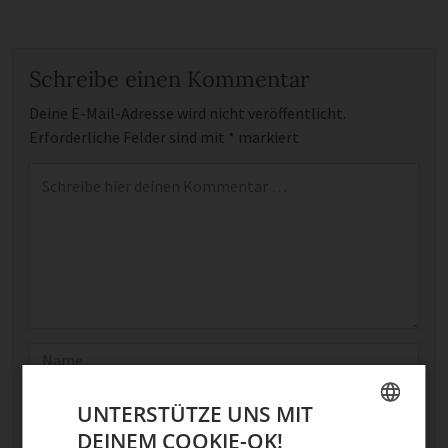
Schreibe einen Kommentar
Deine E-Mail-Adresse wird nicht veröffentlicht.
Erforderliche Felder sind mit
*
markiert
Kommentar
*
Name
E-Mail
UNTERSTÜTZE UNS MIT
DEINEM COOKIE-OK!
GERMAN