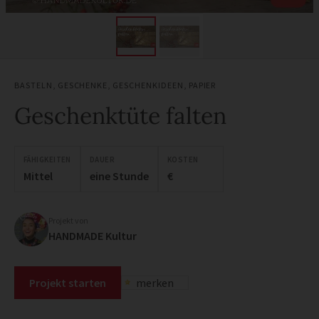
BASTELN
,
GESCHENKE
,
GESCHENKIDEEN
,
PAPIER
Geschenktüte falten
FÄHIGKEITEN
DAUER
KOSTEN
Mittel
eine Stunde
€
Projekt von
HANDMADE Kultur
Projekt starten
merken