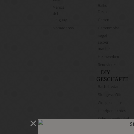
Balkon
Manos
Deko
del
Uruguay
Garten
Nomadnoss
Gartenmöbel
Regal
selber
machen
Heimwerken
Renovieren
DIY
GESCHÄFTE
Bastelbedarf
Stoffgeschäfte
Wollgeschäfte
Handgemachtes
Schneidereibedarf
Handarbeitszubehör