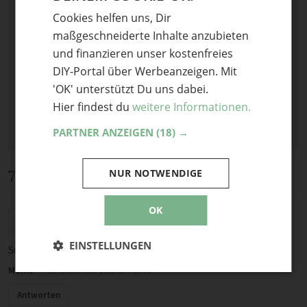
Optional: Foto teilen
Cookies helfen uns, Dir
ENGLISH
Bild anhängen
maßgeschneiderte Inhalte anzubieten
und finanzieren unser kostenfreies
Keine Datei ausgewählt
Maximale Dateigröße: 8 MB.
DIY-Portal über Werbeanzeigen. Mit
Erlaubt:
Bild
.
'OK' unterstützt Du uns dabei.
Hier findest du
weitere Informationen.
PARTNER ANZEIGEN
(18) →
7 Kommentare
NUR NOTWENDIGE
OK
Tolle Idee ,individuell gestaltbar , deshalb auch das
ganze Jahr nutzbar nicht nur zu Weihnachten.
EINSTELLUNGEN
Super! Danke!
Momo
·
11. Dezember 2025 um 15:32
Antworten