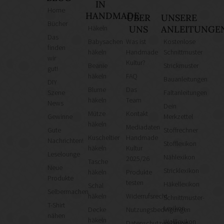
IN
Home
HANDMADE
ÜBER
UNSERE
Bücher
Häkeln
UNS
ANLEITUNGE
Das
Babysachen
Was ist
Kostenlose
finden
häkeln
Handmade
Schnittmuster
wir
Kultur?
Beanie
Strickmuster
gut!
häkeln
FAQ
Bauanleitungen
DIY
Blume
Das
Szene
Faltanleitungen
häkeln
Team
News
Dein
Mütze
Kontakt
Gewinne
Merkzettel
häkeln
Mediadaten
Gute
Stoffrechner
Kuscheltier
Handmade
Nachrichten!
Stofflexikon
häkeln
Kultur
Leselounge
Nählexikon
2025/26
Tasche
Neue
Stricklexikon
häkeln
Produkte
Produkte
testen
Häkellexikon
Schal
Selbermachen
häkeln
Widerrufsrecht
Schnittmuster-
T-Shirt
Lexikon
Decke
Nutzungsbedingungen
nähen
häkeln
Wolllexikon
Datenschutzerklärung