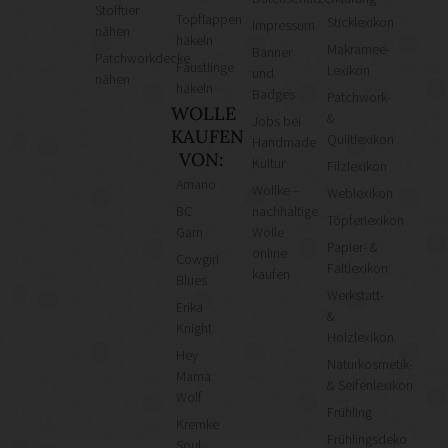
Stofftier
Topflappen
Sticklexikon
Impressum
nähen
häkeln
Makramee-
Banner
Patchworkdecke
Fäustlinge
Lexikon
und
nähen
häkeln
Badges
Patchwork-
WOLLE
&
Jobs bei
KAUFEN
Quiltlexikon
Handmade
VON:
Kultur
Filzlexikon
Amano
Wollke –
Weblexikon
BC
nachhaltige
Töpferlexikon
Garn
Wolle
Papier- &
online
Cowgirl
Faltlexikon
kaufen
Blues
Werkstatt-
Erika
&
Knight
Holzlexikon
Hey
Naturkosmetik-
Mama
& Seifenlexikon
Wolf
Frühling
Kremke
Frühlingsdeko
Soul