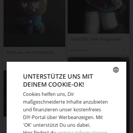
Schild für Link Amigurumi
loewenzahm
Sieht aus wie Gumbernd
loewenzahm
UNTERSTÜTZE UNS MIT
DEINEM COOKIE-OK!
GERMAN
Cookies helfen uns, Dir
ENGLISH
maßgeschneiderte Inhalte anzubieten
und finanzieren unser kostenfreies
DIY-Portal über Werbeanzeigen. Mit
Sieht aus wie super Mario Ice
'OK' unterstützt Du uns dabei.
Flower
Hier findest du
weitere Informationen.