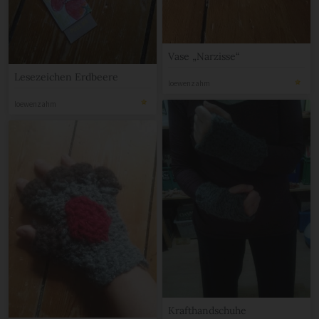
Vase „Narzisse“
Lesezeichen Erdbeere
loewenzahm
loewenzahm
Krafthandschuhe