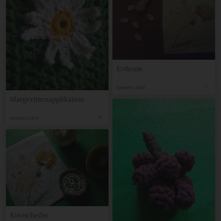
Erdnuss
loewenzahm
Margerittenapplikation
loewenzahm
Kiwischeibe