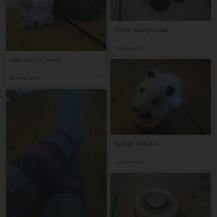
Fisch Amigurumi
loewenzahm
Just another owl
loewenzahm
Eisbär Hubärt
loewenzahm