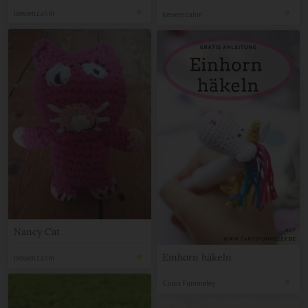
loewenzahm
loewenzahm
Nancy Cat
Einhorn häkeln
loewenzahm
Caros Fummeley