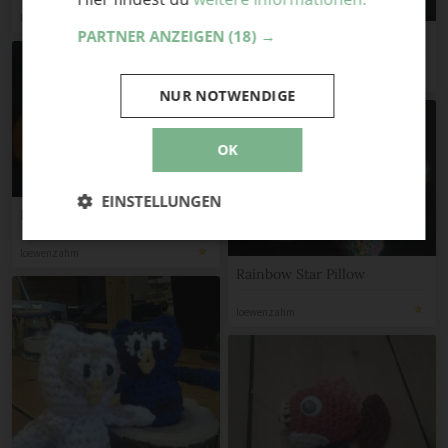
loewenzahm
PARTNER ANZEIGEN
(18) →
Sieht aus wie Parudi
loewenzahm
NUR NOTWENDIGE
OK
EINSTELLUNGEN
Lesezeichen Zitrone
loewenzahm
Rainbow Star Pillow
loewenzahm