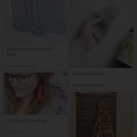
Aufbewahrungskorb für
Wolle
mein gehäkeltes Herz
Duschhandschuh
mein gehäkeltes Herz
DIY Tassel-Ohrringe
sarilafariii