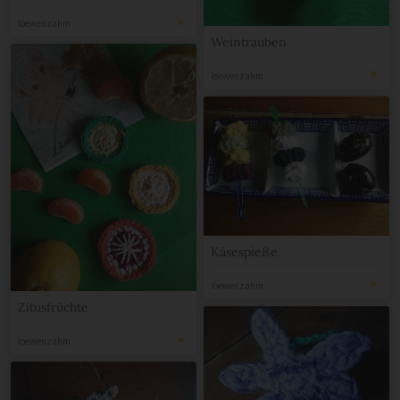
loewenzahm
Weintrauben
loewenzahm
Käsespieße
loewenzahm
Zitusfrüchte
loewenzahm