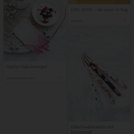
GIRL BOSS – die neue It-Bag
3vorDrei
DipDye Häkelwimpel
mein gehäkeltes Herz
Häkelnadelnadeln mit
Blattmetall