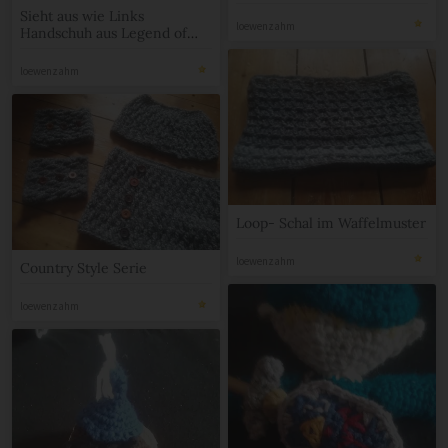
Sieht aus wie Links
loewenzahm
Handschuh aus Legend of
Zelda
loewenzahm
Loop- Schal im Waffelmuster
loewenzahm
Country Style Serie
loewenzahm