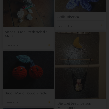
Scilla siberica
loewenzahm
Sieht aus wie Frederick die
Maus
loewenzahm
Super Mario Doppelkirsche
loewenzahm
Die drei Freunde aus
Mullewapp