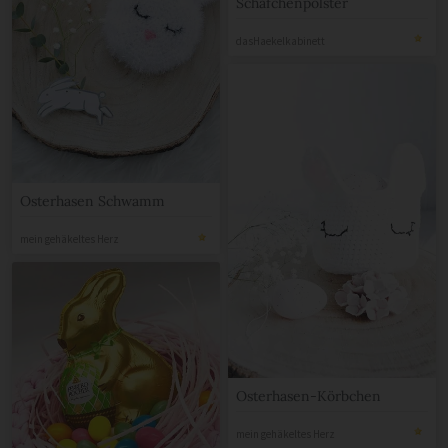
Schäfchenpolster
dasHaekelkabinett
Osterhasen Schwamm
mein gehäkeltes Herz
Osterhasen-Körbchen
mein gehäkeltes Herz