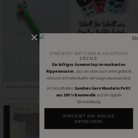
Gameboy Schwamm aus
Creative Bubble
STRICKSET MIT GARN & ANLEITUNG
CÉCILE
averagepony
Ein luftiges Sommertop im markanten
Rippenmuster
, das von oben nach unten gestrickt
wird und sich individuell in der Länge anpassen lässt.
Kaktus Häkelnadel aus Fimo
Im Set enthalten:
Sandnes Garn Mandarin Petit
aus 100 % Baumwolle
und die digitale
mein gehäkeltes Herz
Strickanleitung.
STRICKSET AUF WOLLKE
ENTDECKEN!