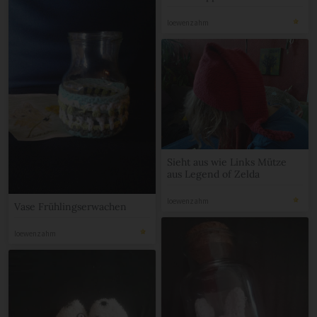
loewenzahm
Sieht aus wie Links Mütze
aus Legend of Zelda
loewenzahm
Vase Frühlingserwachen
loewenzahm