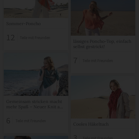
Sommer-Poncho
12
Teile mit Freunden
lässiges Poncho-Top, einfach
selbst gestrickt!
7
Teile mit Freunden
Gemeinsam stricken macht
mehr Spaß – Neuer Knit a
Long: #WellengangKAL
6
Teile mit Freunden
Cooles Häkeltuch
3
Teile mit Freunden