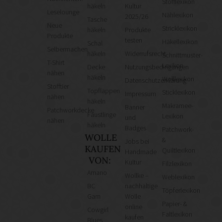
Stofflexikon
häkeln
Kultur
Leselounge
Nählexikon
2025/26
Tasche
Neue
Stricklexikon
häkeln
Produkte
Produkte
testen
Häkellexikon
Schal
Selbermachen
häkeln
Widerrufsrecht
Schnittmuster-
T-Shirt
Lexikon
Decke
Nutzungsbedingungen
nähen
häkeln
Wolllexikon
Datenschutzerklärung
Stofftier
Topflappen
Sticklexikon
Impressum
nähen
häkeln
Makramee-
Banner
Patchworkdecke
Fäustlinge
Lexikon
und
nähen
häkeln
Badges
Patchwork-
WOLLE
&
Jobs bei
KAUFEN
Quiltlexikon
Handmade
VON:
Kultur
Filzlexikon
Amano
Wollke –
Weblexikon
BC
nachhaltige
Töpferlexikon
Garn
Wolle
Papier- &
online
Cowgirl
Faltlexikon
kaufen
Blues