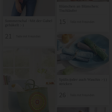
Blümchen an Blümchen:
Tischläufer
15
Sommerschal -Mit der Gabel
Teile mit Freunden
gehäkelt :-)
21
Teile mit Freunden
Spülis (oder auch Waschis :-) )
stricken
26
Teile mit Freunden