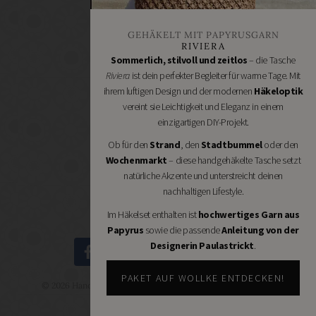
Bastelbedarf
Stoffgeschäfte
GEHÄKELT MIT PAPYRUSGARN
Wollgeschäfte
RIVIERA
Sommerlich, stilvoll und zeitlos
– die Tasche
Handgemachtes
Riviera
ist dein perfekter Begleiter für warme Tage. Mit
Schneidereibedarf
ihrem luftigen Design und der modernen
Häkeloptik
Handarbeitszubehör
vereint sie Leichtigkeit und Eleganz in einem
DIY
einzigartigen DIY-Projekt.
Online
Ob für den
Strand
, den
Stadtbummel
oder den
Shops
Wochenmarkt
– diese handgehäkelte Tasche setzt
Schmuckzubehör
natürliche Akzente und unterstreicht deinen
Nähmaschinen
nachhaltigen Lifestyle.
Im Häkelset enthalten ist
hochwertiges Garn aus
Papyrus
sowie die passende
Anleitung von der
Designerin Paulastrickt
.
PAKET AUF WOLLKE ENTDECKEN!
© 2026 Handmade Kultur - DIY Community - Schöne Dinge
selbermachen.