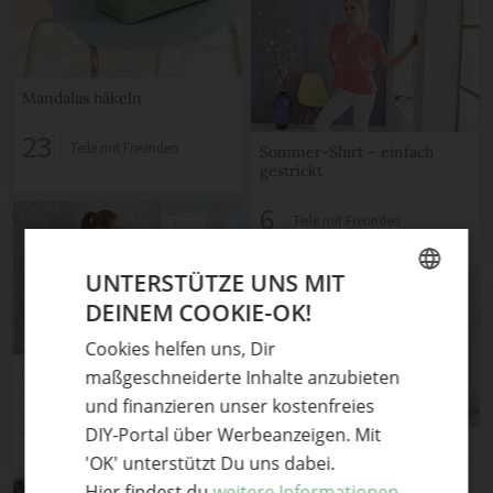
Mandalas häkeln
23
Teile mit Freunden
Sommer-Shirt – einfach
gestrickt
6
Teile mit Freunden
UNTERSTÜTZE UNS MIT
DEINEM COOKIE-OK!
GERMAN
Cookies helfen uns, Dir
ENGLISH
Turnbeutel – Häkelrucksack
maßgeschneiderte Inhalte anzubieten
und finanzieren unser kostenfreies
29
Teile mit Freunden
DIY-Portal über Werbeanzeigen. Mit
Origami-Tasche
'OK' unterstützt Du uns dabei.
Hier findest du
weitere Informationen.