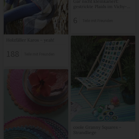
Gar nicht kleinkariert:
gestrickte Plaids im Vichy-
Karo-Look
6
Teile mit Freunden
Holzfäller Karos – yeah!
188
Teile mit Freunden
coole Granny Squares –
Strandliege