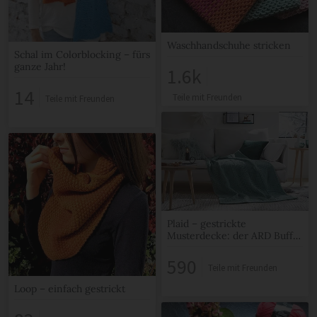
Waschhandschuhe stricken
Schal im Colorblocking – fürs
ganze Jahr!
1.6k
14
Teile mit Freunden
Teile mit Freunden
Plaid – gestrickte
Musterdecke: der ARD Buffet
Weihnachts-Knit-a-Long
2018
590
Teile mit Freunden
Loop – einfach gestrickt