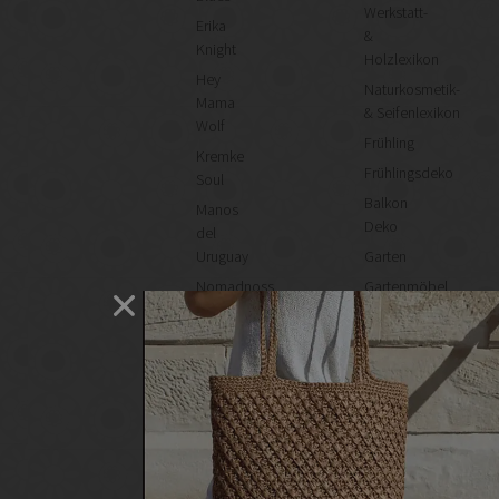
Werkstatt-
Erika
&
Knight
Holzlexikon
Hey
Naturkosmetik-
Mama
& Seifenlexikon
Wolf
Frühling
Kremke
Frühlingsdeko
Soul
Balkon
Manos
Deko
del
Uruguay
Garten
Nomadnoss
Gartenmöbel
Regal
selber
machen
Heimwerken
Renovieren
DIY
GESCHÄFTE