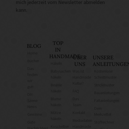
mich jederzeit vom Newsletter abmelden
kann.
TOP
BLOG
IN
Home
HANDMADE
ÜBER
UNSERE
Bücher
Häkeln
UNS
ANLEITUNGE
Das
Babysachen
Was ist
Kostenlose
finden
häkeln
Handmade
Schnittmuster
wir
Kultur?
Beanie
Strickmuster
gut!
häkeln
FAQ
Bauanleitungen
DIY
Blume
Das
Szene
Faltanleitungen
häkeln
Team
News
Dein
Mütze
Kontakt
Gewinne
Merkzettel
häkeln
Mediadaten
Gute
Stoffrechner
Kuscheltier
Handmade
Nachrichten!