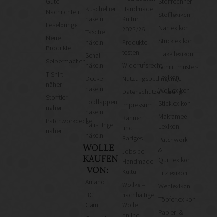
Gute
Stoffrechner
Kuscheltier
Handmade
Nachrichten!
Stofflexikon
häkeln
Kultur
Leselounge
Nählexikon
2025/26
Tasche
Neue
Stricklexikon
häkeln
Produkte
Produkte
testen
Häkellexikon
Schal
Selbermachen
häkeln
Widerrufsrecht
Schnittmuster-
T-Shirt
Lexikon
Decke
Nutzungsbedingungen
nähen
häkeln
Wolllexikon
Datenschutzerklärung
Stofftier
Topflappen
Sticklexikon
Impressum
nähen
häkeln
Makramee-
Banner
Patchworkdecke
Fäustlinge
Lexikon
und
nähen
häkeln
Badges
Patchwork-
WOLLE
&
Jobs bei
KAUFEN
Quiltlexikon
Handmade
VON:
Kultur
Filzlexikon
Amano
Wollke –
Weblexikon
BC
nachhaltige
Töpferlexikon
Garn
Wolle
Papier- &
online