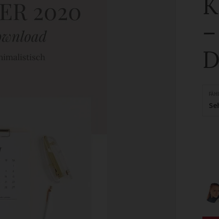
K
–
D
FÄH
Se