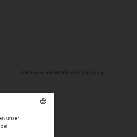
Walnuss-Schoko-Muffins mit Ahornsirup
»
ren unser
GERMAN
bei.
ENGLISH