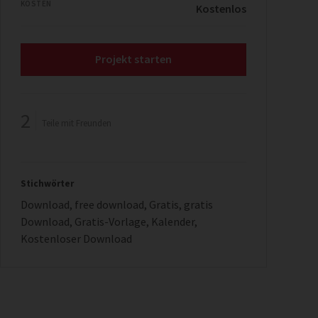
KOSTEN
Kostenlos
Projekt starten
2
Teile mit Freunden
Stichwörter
Download
,
free download
,
Gratis
,
gratis
Download
,
Gratis-Vorlage
,
Kalender
,
Kostenloser Download