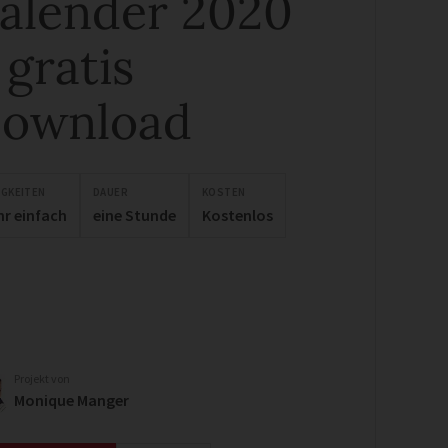
alender 2020
 gratis
ownload
IGKEITEN
DAUER
KOSTEN
hr einfach
eine Stunde
Kostenlos
Projekt von
Monique Manger