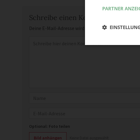
PARTNER ANZEI
Schreibe einen Kommentar
EINSTELLUN
Deine E-Mail-Adresse wird nicht veröffentlicht.
Erfor
Kommentar
*
Name
E-Mail
Optional: Foto teilen
Bild anhängen
Keine Datei ausgewählt