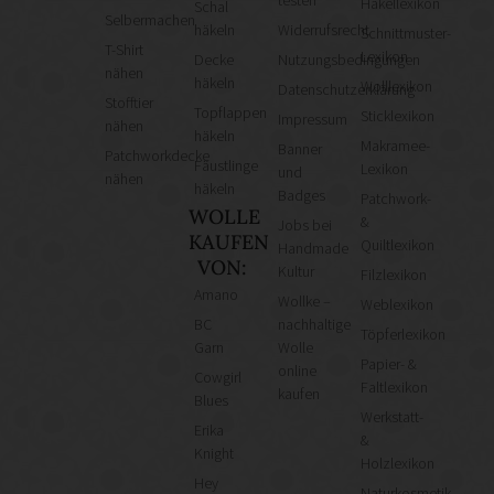
Häkellexikon
Schal
Selbermachen
häkeln
Widerrufsrecht
Schnittmuster-
T-Shirt
Lexikon
Decke
Nutzungsbedingungen
nähen
häkeln
Wolllexikon
Datenschutzerklärung
Stofftier
Topflappen
Sticklexikon
Impressum
nähen
häkeln
Makramee-
Banner
Patchworkdecke
Fäustlinge
Lexikon
und
nähen
häkeln
Badges
Patchwork-
WOLLE
&
Jobs bei
KAUFEN
Quiltlexikon
Handmade
VON:
Kultur
Filzlexikon
Amano
Wollke –
Weblexikon
BC
nachhaltige
Töpferlexikon
Garn
Wolle
Papier- &
online
Cowgirl
Faltlexikon
kaufen
Blues
Werkstatt-
Erika
&
Knight
Holzlexikon
Hey
Naturkosmetik-