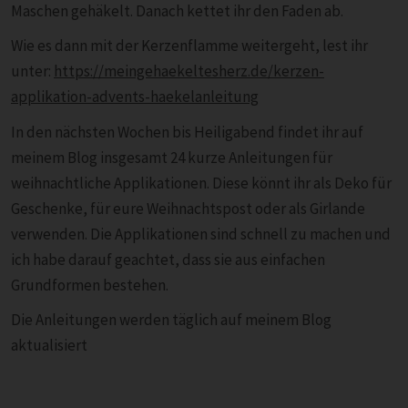
Maschen gehäkelt. Danach kettet ihr den Faden ab.
Wie es dann mit der Kerzenflamme weitergeht, lest ihr
unter:
https://meingehaekeltesherz.de/kerzen-
applikation-advents-haekelanleitung
In den nächsten Wochen bis Heiligabend findet ihr auf
meinem Blog insgesamt 24 kurze Anleitungen für
weihnachtliche Applikationen. Diese könnt ihr als Deko für
Geschenke, für eure Weihnachtspost oder als Girlande
verwenden. Die Applikationen sind schnell zu machen und
ich habe darauf geachtet, dass sie aus einfachen
Grundformen bestehen.
Die Anleitungen werden täglich auf meinem Blog
aktualisiert