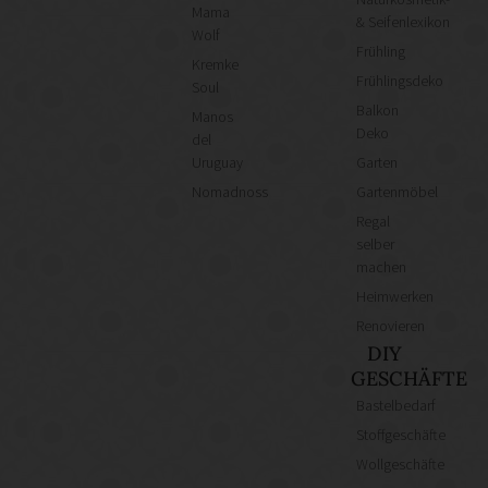
Mama
& Seifenlexikon
Wolf
Frühling
Kremke
Frühlingsdeko
Soul
Balkon
Manos
Deko
del
Uruguay
Garten
Nomadnoss
Gartenmöbel
Regal
selber
machen
Heimwerken
Renovieren
DIY
GESCHÄFTE
Bastelbedarf
Stoffgeschäfte
Wollgeschäfte