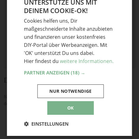
UNTERSTÜTZE UNS MIT
Optional: Foto teilen
DEINEM COOKIE-OK!
GERMAN
Bild anhängen
Cookies helfen uns, Dir
ENGLISH
Keine Datei ausgewählt
maßgeschneiderte Inhalte anzubieten
Maximale Dateigröße: 8 MB.
und finanzieren unser kostenfreies
Erlaubt:
Bild
.
DIY-Portal über Werbeanzeigen. Mit
'OK' unterstützt Du uns dabei.
Hier findest du
weitere Informationen.
PARTNER ANZEIGEN
(18) →
Diskussion
NUR NOTWENDIGE
Noch keine Kommentare — sei die Erste oder der Erste und teile
deine Meinung.
OK
EINSTELLUNGEN