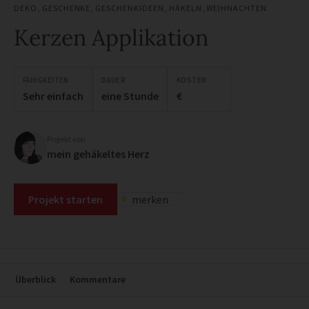
DEKO
,
GESCHENKE
,
GESCHENKIDEEN
,
HÄKELN
,
WEIHNACHTEN
Kerzen Applikation
FÄHIGKEITEN
DAUER
KOSTEN
Sehr einfach
eine Stunde
€
Projekt von
mein gehäkeltes Herz
Projekt starten
merken
Überblick
Kommentare