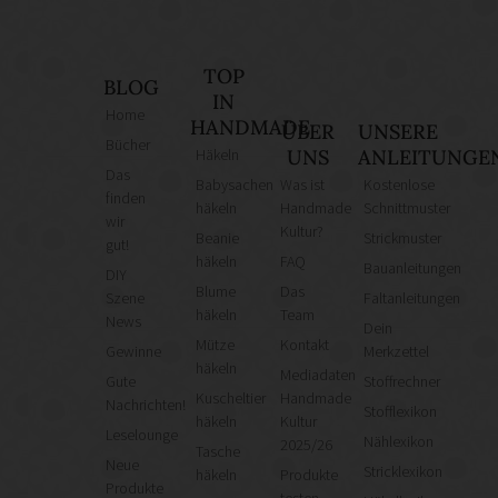
TOP
BLOG
IN
Home
HANDMADE
ÜBER
UNSERE
Bücher
Häkeln
UNS
ANLEITUNGE
Das
Babysachen
Was ist
Kostenlose
finden
häkeln
Handmade
Schnittmuster
wir
Kultur?
Beanie
Strickmuster
gut!
häkeln
FAQ
Bauanleitungen
DIY
Blume
Das
Szene
Faltanleitungen
häkeln
Team
News
Dein
Mütze
Kontakt
Gewinne
Merkzettel
häkeln
Mediadaten
Gute
Stoffrechner
Kuscheltier
Handmade
Nachrichten!
Stofflexikon
häkeln
Kultur
Leselounge
Nählexikon
2025/26
Tasche
Neue
Stricklexikon
häkeln
Produkte
Produkte
testen