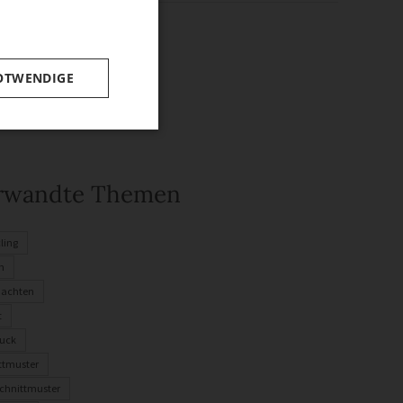
OTWENDIGE
rwandte Themen
ling
n
nachten
t
uck
ttmuster
chnittmuster