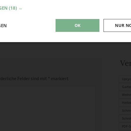
GEN
(18) →
GEN
OK
NUR N
Ve
derliche Felder sind mit
*
markiert
Upcyc
Garte
Weih
Herbs
Schm
Schni
PDF-S