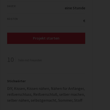
DAUER
eine Stunde
KOSTEN
€
Projekt starten
10
Teile mit Freunden
Stichwörter
DIY
,
Kissen
,
Kissen nähen
,
Nähen für Anfänger
,
reißverschluss
,
Reißverschluß
,
selber machen
,
selber nähen
,
selbstgemacht
,
Sommer
,
Stoff