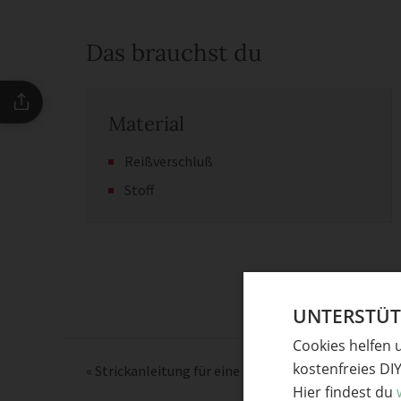
Das brauchst du
Material
Reißverschluß
Stoff
UNTERSTÜTZ
Cookies helfen 
kostenfreies DI
«
Strickanleitung für eine Herren-Männer Mütze
Hier findest du