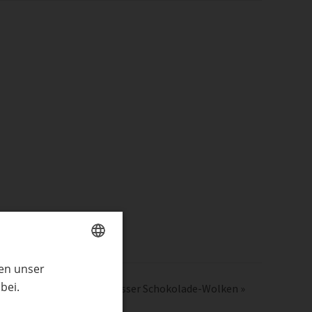
ren unser
GERMAN
bei.
Butterplätzchen mit weisser Schokolade-Wolken
»
ENGLISH