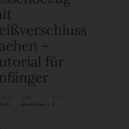
it
eißverschluss
aehen –
utorial für
nfänger
IGKEITEN
DAUER
KOSTEN
nfach
eine Stunde
€