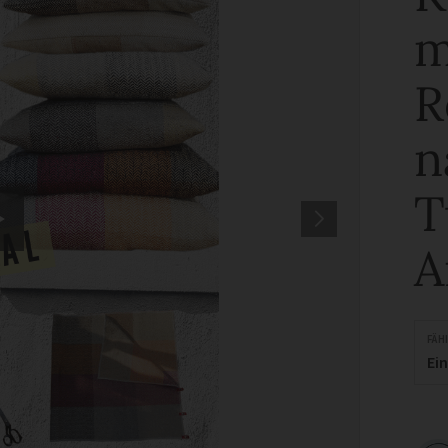
m
R
n
T
A
FÄH
Ei