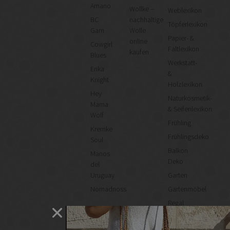
Amano
Wollke –
Weblexikon
BC
nachhaltige
Töpferlexikon
Garn
Wolle
Papier- &
online
Cowgirl
Faltlexikon
kaufen
Blues
Werkstatt-
Erika
&
Knight
Holzlexikon
Hey
Naturkosmetik-
Mama
& Seifenlexikon
Wolf
Frühling
Kremke
Frühlingsdeko
Soul
Balkon
Manos
Deko
del
Uruguay
Garten
Nomadnoss
Gartenmöbel
Regal
selber
machen