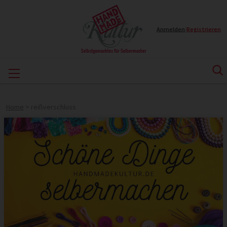
Anmelden
|
Registrieren
Home
>
reißverschluss