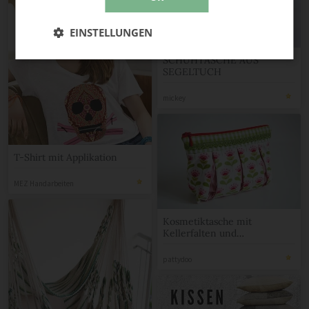
EINSTELLUNGEN
SCHUHTASCHE AUS
SEGELTUCH
mickey
T-Shirt mit Applikation
MEZ Handarbeiten
Kosmetiktasche mit
Kellerfalten und
Reißverschluss
pattydoo