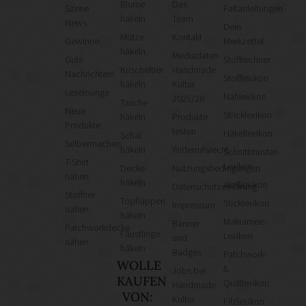
Blume
Das
Szene
Faltanleitungen
häkeln
Team
News
Dein
Mütze
Kontakt
Gewinne
Merkzettel
häkeln
Mediadaten
Gute
Stoffrechner
Kuscheltier
Handmade
Nachrichten!
Stofflexikon
häkeln
Kultur
Leselounge
Nählexikon
2025/26
Tasche
Neue
Stricklexikon
häkeln
Produkte
Produkte
testen
Häkellexikon
Schal
Selbermachen
häkeln
Widerrufsrecht
Schnittmuster-
T-Shirt
Lexikon
Decke
Nutzungsbedingungen
nähen
häkeln
Wolllexikon
Datenschutzerklärung
Stofftier
Topflappen
Sticklexikon
Impressum
nähen
häkeln
Makramee-
Banner
Patchworkdecke
Fäustlinge
Lexikon
und
nähen
häkeln
Badges
Patchwork-
WOLLE
&
Jobs bei
KAUFEN
Quiltlexikon
Handmade
VON:
Kultur
Filzlexikon