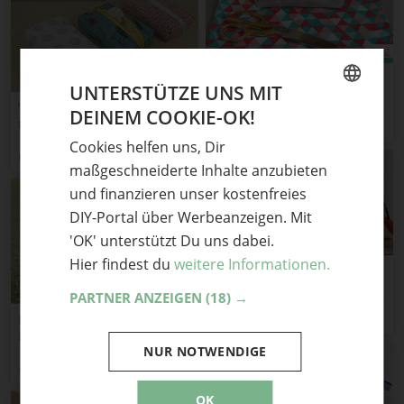
Travel around –
UNTERSTÜTZE UNS MIT
Kosmetiktasche
Tatüta (Taschentüchertasche)
DEINEM COOKIE-OK!
GERMAN
mit Reißverschluss
frau scheiner
Cookies helfen uns, Dir
ENGLISH
Millefila
maßgeschneiderte Inhalte anzubieten
und finanzieren unser kostenfreies
DIY-Portal über Werbeanzeigen. Mit
'OK' unterstützt Du uns dabei.
Hier findest du
weitere Informationen.
„vicky“ segeltuch
kosmetiktäschchen in 3
PARTNER ANZEIGEN
(18) →
größen
DIY Neon-Strick aus
mickey
Herrenpullover
NUR NOTWENDIGE
schere leim papier
OK