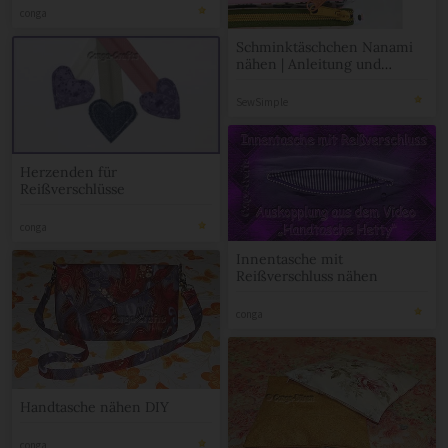
conga
Schminktäschchen Nanami
nähen | Anleitung und
Schnittmuster
SewSimple
Herzenden für
Reißverschlüsse
conga
Innentasche mit
Reißverschluss nähen
conga
Handtasche nähen DIY
conga