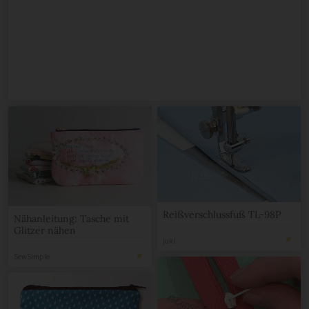
Reißverschlussfuß TL-98P
Nähanleitung: Tasche mit
Glitzer nähen
juki
SewSimple