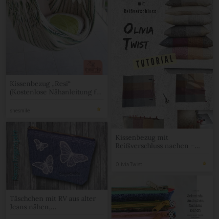
Kissenbezug „Resi“
(Kostenlose Nähanleitung für
alle Größen)
shesmile
Kissenbezug mit
Reißverschluss naehen –
Tutorial für Anfänger
Olivia Twist
Täschchen mit RV aus alter
Jeans nähen,
Recyclingprojekt