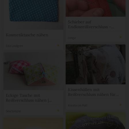
Schieber auf
Endlosreißverschluss –
Video-Kurzanleitung
Kosmetiktasche nähen
conga
Eda Lindgren
Kissenhüllen mit
Reißverschluss nähen für
Eckige Tasche mit
Anfänger in nur vier
Reißverschluss nähen |
Schritten
Tasche „Manta“
Kreativ im Pott
SewSimple