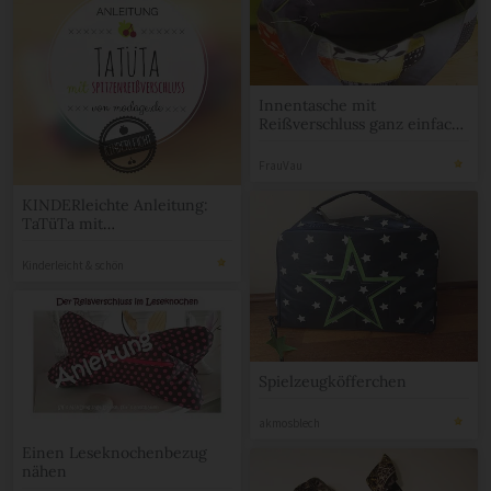
Innentasche mit
Reißverschluss ganz einfach
nähen!
FrauVau
KINDERleichte Anleitung:
TaTüTa mit
Spitzenreißverschluss
Kinderleicht & schön
Spielzeugköfferchen
akmosblech
Einen Leseknochenbezug
nähen