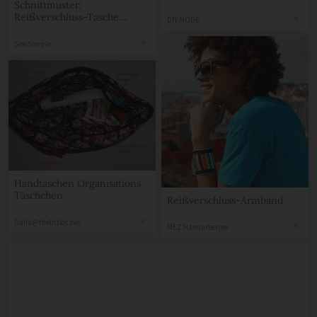
Schnittmuster:
Reißverschluss-Tasche
DIY MODE
Lizelot nähen
SewSimple
Handtaschen Organisations
Täschchen
Reißverschluss-Armband
Dalia@thelittlecave
MEZ Handarbeiten