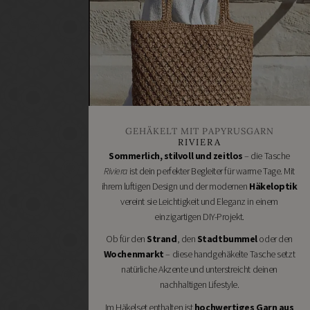
Heimwerken
Renovieren
DIY
GESCHÄFTE
Bastelbedarf
Stoffgeschäfte
Wollgeschäfte
GEHÄKELT MIT PAPYRUSGARN
Handgemachtes
RIVIERA
Schneidereibedarf
Sommerlich, stilvoll und zeitlos
– die Tasche
Riviera
ist dein perfekter Begleiter für warme Tage. Mit
Handarbeitszubehör
ihrem luftigen Design und der modernen
Häkeloptik
DIY
vereint sie Leichtigkeit und Eleganz in einem
Online
einzigartigen DIY-Projekt.
Shops
Ob für den
Strand
, den
Stadtbummel
oder den
Schmuckzubehör
Wochenmarkt
– diese handgehäkelte Tasche setzt
Nähmaschinen
natürliche Akzente und unterstreicht deinen
nachhaltigen Lifestyle.
Im Häkelset enthalten ist
hochwertiges Garn aus