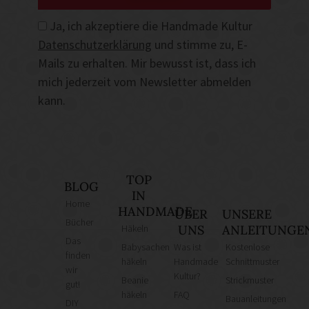
Ja, ich akzeptiere die Handmade Kultur
Datenschutzerklärung
und stimme zu, E-
Mails zu erhalten. Mir bewusst ist, dass ich
mich jederzeit vom Newsletter abmelden
kann.
TOP
BLOG
IN
Home
HANDMADE
ÜBER
UNSERE
Bücher
Häkeln
UNS
ANLEITUNGE
Das
Babysachen
Was ist
Kostenlose
finden
häkeln
Handmade
Schnittmuster
wir
Kultur?
Beanie
Strickmuster
gut!
häkeln
FAQ
Bauanleitungen
DIY