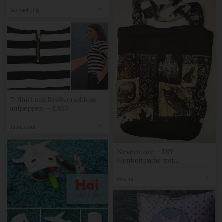
Silsnaehding
T-Shirt mit Reißverschluss
aufpeppen – EASY
JuliaJamei
Nevermore – DIY
Henkeltasche mit
Reißverschluss
Misena