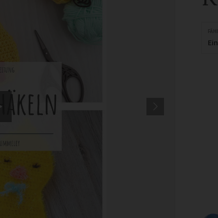
FÄH
Ei