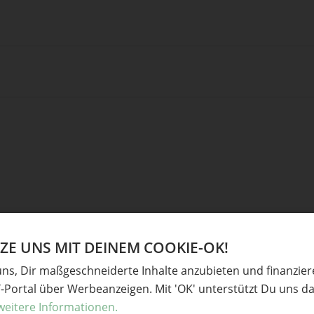
Ve
E UNS MIT DEINEM COOKIE-OK!
uns, Dir maßgeschneiderte Inhalte anzubieten und finanzie
derliche Felder sind mit
*
markiert
Tasch
Y-Portal über Werbeanzeigen. Mit 'OK' unterstützt Du uns da
Decke
weitere Informationen.