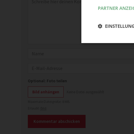
PARTNER ANZEI
EINSTELLUN
Name
E-Mail
Optional: Foto teilen
Bild anhängen
Keine Datei ausgewählt
Maximale Dateigröße: 8 MB.
Erlaubt:
Bild
.