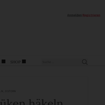
Anmelden
|
Registrieren
E
SHOP
LN
,
OSTERN
üken häkeln