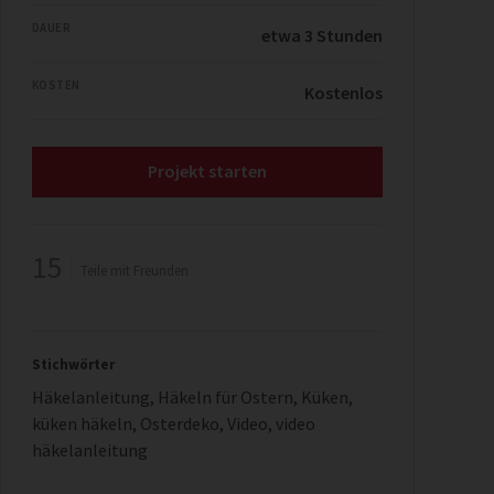
DAUER
etwa 3 Stunden
KOSTEN
Kostenlos
Projekt starten
15
Teile mit Freunden
Stichwörter
Häkelanleitung
,
Häkeln für Ostern
,
Küken
,
küken häkeln
,
Osterdeko
,
Video
,
video
häkelanleitung