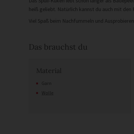
Das Spüli-Küken lebt schon länger als Badep
heiß geliebt. Natürlich kannst du auch mit den
Viel Spaß beim Nachfummeln und Ausprobieren
Das brauchst du
Material
Garn
Wolle