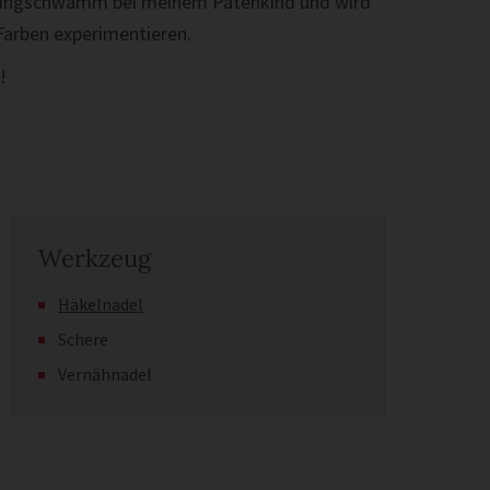
eelingschwamm bei meinem Patenkind und wird
 Farben experimentieren.
!
Werkzeug
Häkelnadel
Schere
Vernähnadel