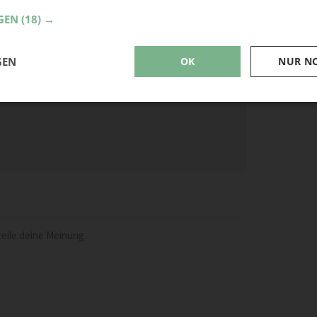
GEN
(18) →
GEN
OK
NUR N
eile deine Meinung.