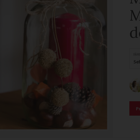
M
d
FÄH
Se
P