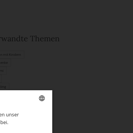
rwandte Themen
ln mit Kindern
henke
mi
ling
inder
n
er
ren unser
GERMAN
bei.
ENGLISH