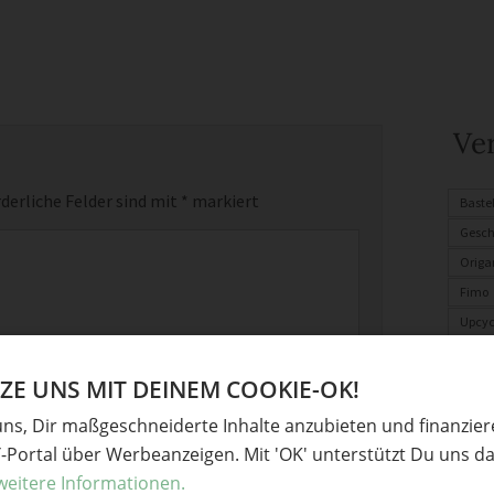
Ve
derliche Felder sind mit
*
markiert
Baste
Gesc
Origa
Fimo
Upcyc
Für K
Oster
E UNS MIT DEINEM COOKIE-OK!
Somm
uns, Dir maßgeschneiderte Inhalte anzubieten und finanzie
Y-Portal über Werbeanzeigen. Mit 'OK' unterstützt Du uns da
weitere Informationen.