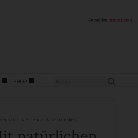
Anmelden
|
Registrieren
E
SHOP
ELN
,
BASTELN MIT KINDERN
,
DEKO
,
HERBST
it natürlichen