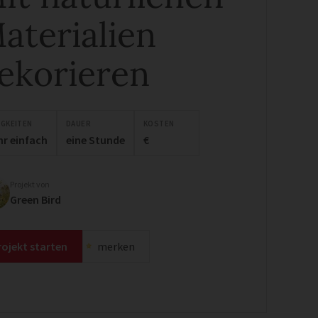
aterialien
ekorieren
IGKEITEN
DAUER
KOSTEN
hr einfach
eine Stunde
€
Projekt von
Green Bird
rojekt starten
merken