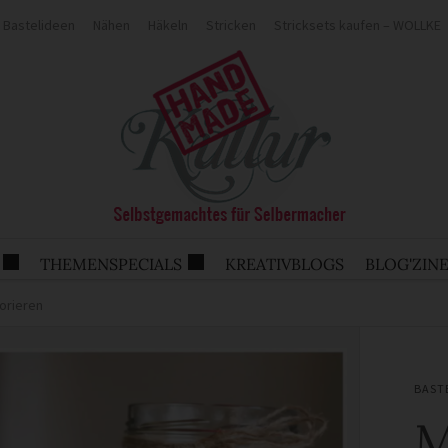
Bastelideen
Nähen
Häkeln
Stricken
Stricksets kaufen – WOLLKE
THEMENSPECIALS
KREATIVBLOGS
BLOG'ZIN
korieren
BAST
M