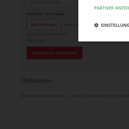
E-Mail
PARTNER ANZEI
Optional: Foto teilen
Bild anhängen
Keine Datei ausgewählt
EINSTELLUN
Maximale Dateigröße: 8 MB.
Erlaubt:
Bild
.
Diskussion
Noch keine Kommentare — sei die Erste oder der Erste und t