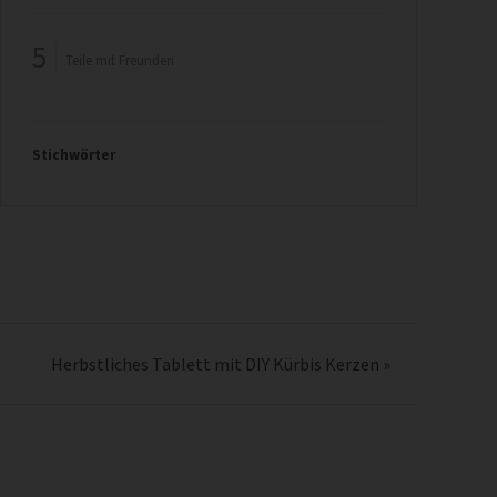
5
Teile mit Freunden
Stichwörter
Herbstliches Tablett mit DIY Kürbis Kerzen
»