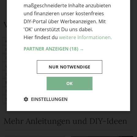
maßgeschneiderte Inhalte anzubieten
und finanzieren unser kostenfreies
DIY-Portal über Werbeanzeigen. Mit
Verwandte Themen
'OK' unterstützt Du uns dabei.
Hier findest du
weitere Informationen.
Mitbringsel
PARTNER ANZEIGEN
(18) →
Geschenkideen
Geburtstagskarte
Upcycling
NUR NOTWENDIGE
Schnittmuster
PDF-Schnittmuster
OK
Stoffrechner
EINSTELLUNGEN
Stofflexikon
Mehr Anleitungen und DIY-Ideen