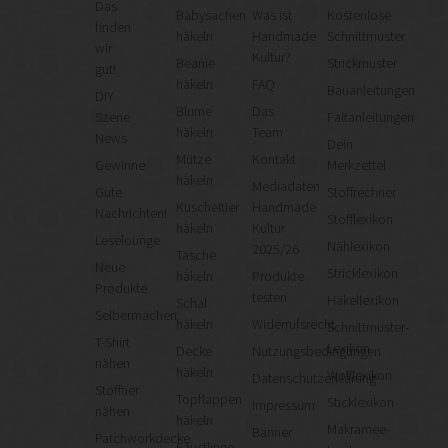
Das
Babysachen
Was ist
Kostenlose
finden
häkeln
Handmade
Schnittmuster
wir
Kultur?
Beanie
Strickmuster
gut!
häkeln
FAQ
Bauanleitungen
DIY
Blume
Das
Szene
Faltanleitungen
häkeln
Team
News
Dein
Mütze
Kontakt
Gewinne
Merkzettel
häkeln
Mediadaten
Gute
Stoffrechner
Kuscheltier
Handmade
Nachrichten!
Stofflexikon
häkeln
Kultur
Leselounge
Nählexikon
2025/26
Tasche
Neue
Stricklexikon
häkeln
Produkte
Produkte
testen
Häkellexikon
Schal
Selbermachen
häkeln
Widerrufsrecht
Schnittmuster-
T-Shirt
Lexikon
Decke
Nutzungsbedingungen
nähen
häkeln
Wolllexikon
Datenschutzerklärung
Stofftier
Topflappen
Sticklexikon
Impressum
nähen
häkeln
Makramee-
Banner
Patchworkdecke
Fäustlinge