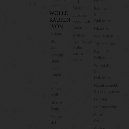
Lexikon
und
nähen
häkeln
Badges
Patchwork-
WOLLE
&
Jobs bei
KAUFEN
Quiltlexikon
Handmade
VON:
Kultur
Filzlexikon
Amano
Wollke –
Weblexikon
BC
nachhaltige
Töpferlexikon
Garn
Wolle
Papier- &
online
Cowgirl
Faltlexikon
kaufen
Blues
Werkstatt-
Erika
&
Knight
Holzlexikon
Hey
Naturkosmetik-
Mama
& Seifenlexikon
Wolf
Frühling
Kremke
Frühlingsdeko
Soul
Balkon
Manos
Deko
del
Uruguay
Garten