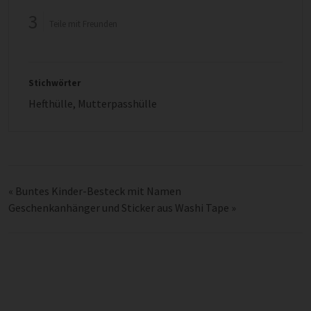
3
Teile mit Freunden
Stichwörter
Hefthülle
,
Mutterpasshülle
«
Buntes Kinder-Besteck mit Namen
Geschenkanhänger und Sticker aus Washi Tape
»