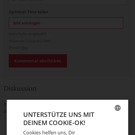
Optional: Foto teilen
Bild anhängen
Keine Datei ausgewählt
Maximale Dateigröße: 8 MB.
Erlaubt:
Bild
.
Diskussion
Noch keine Kommentare — sei die Erste oder der Erste und teile
deine Meinung.
UNTERSTÜTZE UNS MIT
DEINEM COOKIE-OK!
GERMAN
Cookies helfen uns, Dir
ENGLISH