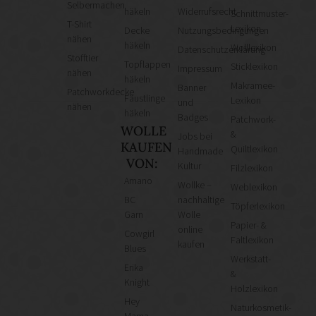
Selbermachen
häkeln
Widerrufsrecht
Schnittmuster-
T-Shirt
Lexikon
Decke
Nutzungsbedingungen
nähen
häkeln
Wolllexikon
Datenschutzerklärung
Stofftier
Topflappen
Sticklexikon
Impressum
nähen
häkeln
Makramee-
Banner
Patchworkdecke
Fäustlinge
Lexikon
und
nähen
häkeln
Badges
Patchwork-
WOLLE
&
Jobs bei
KAUFEN
Quiltlexikon
Handmade
VON:
Kultur
Filzlexikon
Amano
Wollke –
Weblexikon
BC
nachhaltige
Töpferlexikon
Garn
Wolle
Papier- &
online
Cowgirl
Faltlexikon
kaufen
Blues
Werkstatt-
Erika
&
Knight
Holzlexikon
Hey
Naturkosmetik-