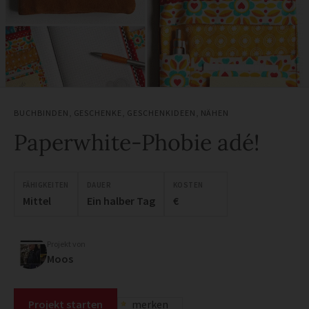
BUCHBINDEN
,
GESCHENKE
,
GESCHENKIDEEN
,
NÄHEN
Paperwhite-Phobie adé!
FÄHIGKEITEN
DAUER
KOSTEN
Mittel
Ein halber Tag
€
Projekt von
Moos
Projekt starten
merken