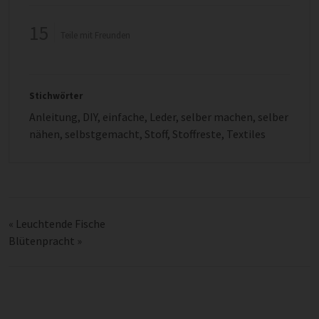
15
Teile mit Freunden
Stichwörter
Anleitung
,
DIY
,
einfache
,
Leder
,
selber machen
,
selber
nähen
,
selbstgemacht
,
Stoff
,
Stoffreste
,
Textiles
«
Leuchtende Fische
Blütenpracht
»