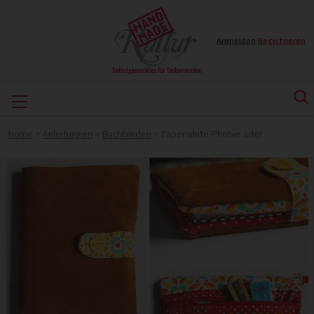
Anmelden
|
Registrieren
Home
>
Anleitungen
>
Buchbinden
>
Paperwhite-Phobie adé!