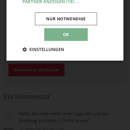
PARTNER ANZEIGEN
(18) →
E-Mail
NUR NOTWENDIGE
Optional: Foto teilen
Bild anhängen
OK
Keine Datei ausgewählt
EINSTELLUNGEN
Maximale Dateigröße: 8 MB.
Erlaubt:
Bild
.
Ein Kommentar
Hallo, bin leider nicht in der Lage den Link zur
Anletung zu finden :-). Fehlt da was?
Bernd
·
13. Dezember 2021 um 12:04