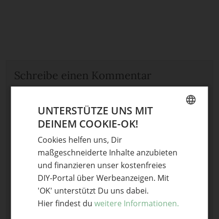
Schreibe einen Kommentar
Deine E-Mail-Adresse wird nicht veröffentlicht.
Erforderliche Felder sind mit
*
markiert
UNTERSTÜTZE UNS MIT
DEINEM COOKIE-OK!
Kommentar
*
GERMAN
Cookies helfen uns, Dir
ENGLISH
maßgeschneiderte Inhalte anzubieten
und finanzieren unser kostenfreies
DIY-Portal über Werbeanzeigen. Mit
'OK' unterstützt Du uns dabei.
Hier findest du
weitere Informationen.
Name