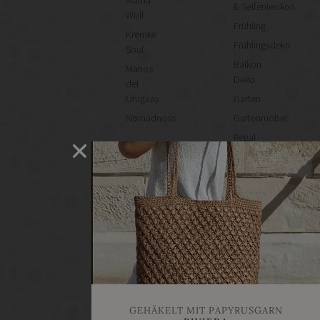
Mama
& Seifenlexikon
Wolf
Frühling
Kremke
Frühlingsdeko
Soul
Balkon
Manos
Deko
del
Uruguay
Garten
Nomadnoss
Gartenmöbel
Regal
selber
machen
Heimwerken
Renovieren
DIY
GESCHÄFTE
Bastelbedarf
Stoffgeschäfte
Wollgeschäfte
GEHÄKELT MIT PAPYRUSGARN
Handgemachtes