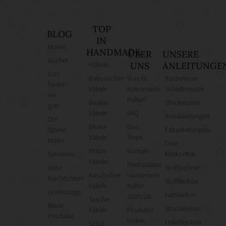
TOP
BLOG
IN
Home
HANDMADE
ÜBER
UNSERE
Bücher
Häkeln
UNS
ANLEITUNGE
Das
Babysachen
Was ist
Kostenlose
finden
häkeln
Handmade
Schnittmuster
wir
Kultur?
Beanie
Strickmuster
gut!
häkeln
FAQ
Bauanleitungen
DIY
Blume
Das
Szene
Faltanleitungen
häkeln
Team
News
Dein
Mütze
Kontakt
Gewinne
Merkzettel
häkeln
Mediadaten
Gute
Stoffrechner
Kuscheltier
Handmade
Nachrichten!
Stofflexikon
häkeln
Kultur
Leselounge
Nählexikon
2025/26
Tasche
Neue
Stricklexikon
häkeln
Produkte
Produkte
testen
Häkellexikon
Schal