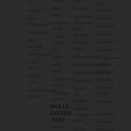
häkeln
Team
News
Dein
Mütze
Kontakt
Gewinne
Merkzettel
häkeln
Mediadaten
Gute
Stoffrechner
Kuscheltier
Handmade
Nachrichten!
Stofflexikon
häkeln
Kultur
Leselounge
Nählexikon
2025/26
Tasche
Neue
Stricklexikon
häkeln
Produkte
Produkte
testen
Häkellexikon
Schal
Selbermachen
häkeln
Widerrufsrecht
Schnittmuster-
T-Shirt
Lexikon
Decke
Nutzungsbedingungen
nähen
häkeln
Wolllexikon
Datenschutzerklärung
Stofftier
Topflappen
Sticklexikon
Impressum
nähen
häkeln
Makramee-
Banner
Patchworkdecke
Fäustlinge
Lexikon
und
nähen
häkeln
Badges
Patchwork-
WOLLE
&
Jobs bei
KAUFEN
Quiltlexikon
Handmade
VON:
Kultur
Filzlexikon
Amano
Wollke –
Weblexikon