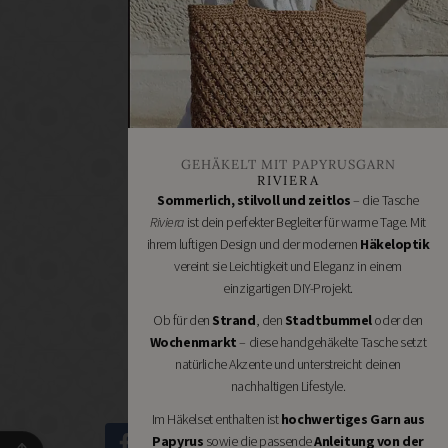
Renovieren
DIY
GESCHÄFTE
Bastelbedarf
Stoffgeschäfte
Wollgeschäfte
GEHÄKELT MIT PAPYRUSGARN
Handgemachtes
RIVIERA
Schneidereibedarf
Sommerlich, stilvoll und zeitlos
– die Tasche
Riviera
ist dein perfekter Begleiter für warme Tage. Mit
Handarbeitszubehör
ihrem luftigen Design und der modernen
Häkeloptik
DIY
vereint sie Leichtigkeit und Eleganz in einem
Online
einzigartigen DIY-Projekt.
Shops
Ob für den
Strand
, den
Stadtbummel
oder den
Schmuckzubehör
Wochenmarkt
– diese handgehäkelte Tasche setzt
Nähmaschinen
natürliche Akzente und unterstreicht deinen
nachhaltigen Lifestyle.
Im Häkelset enthalten ist
hochwertiges Garn aus
Papyrus
sowie die passende
Anleitung von der