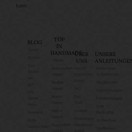
kann.
TOP
BLOG
IN
Home
HANDMADE
ÜBER
UNSERE
Bücher
Häkeln
UNS
ANLEITUNGE
Das
Babysachen
Was ist
Kostenlose
finden
häkeln
Handmade
Schnittmuster
wir
Kultur?
Beanie
Strickmuster
gut!
häkeln
FAQ
Bauanleitungen
DIY
Blume
Das
Szene
Faltanleitungen
häkeln
Team
News
Dein
Mütze
Kontakt
Gewinne
Merkzettel
häkeln
Mediadaten
Gute
Stoffrechner
Kuscheltier
Handmade
Nachrichten!
Stofflexikon
häkeln
Kultur