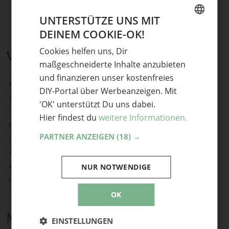
UNTERSTÜTZE UNS MIT
DEINEM COOKIE-OK!
GERMAN
Cookies helfen uns, Dir
Verwandte Themen
ENGLISH
maßgeschneiderte Inhalte anzubieten
und finanzieren unser kostenfreies
Basteln mit Kindern
DIY-Portal über Werbeanzeigen. Mit
Geschenke
'OK' unterstützt Du uns dabei.
Origami
Hier findest du
weitere Informationen.
Fimo
PARTNER ANZEIGEN
(18) →
Upcycling
Garten
NUR NOTWENDIGE
Weihnachten
Herbst
OK
Mehr Anleitungen und DIY-Ideen
EINSTELLUNGEN