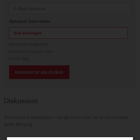
E-Mail
Optional: Foto teilen
Bild anhängen
Keine Datei ausgewählt
Maximale Dateigröße: 8 MB.
Erlaubt:
Bild
.
Diskussion
Noch keine Kommentare — sei die Erste oder der Erste und teile
deine Meinung.