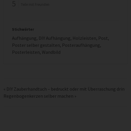
5
Teile mit Freunden
Stichwörter
Aufhängung
,
DIY Aufhängung
,
Holzleisten
,
Post
,
Poster selber gestalten
,
Posteraufhängung
,
Posterleisten
,
Wandbild
«
DIY Zauberhandtuch – bedruckt oder mit Überraschung drin
Regenbogenkerzen selber machen
»