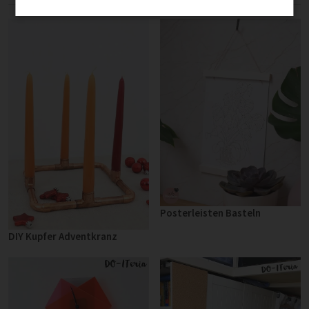
Posterleisten Basteln
DIY Kupfer Adventkranz