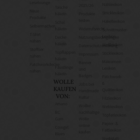
Leselounge
Nählexikon
2025/26
Tasche
Neue
Stricklexikon
häkeln
Produkte
Produkte
testen
Häkellexikon
Schal
Selbermachen
häkeln
Widerrufsrecht
Schnittmuster-
T-Shirt
Lexikon
Decke
Nutzungsbedingungen
nähen
häkeln
Wolllexikon
Datenschutzerklärung
Stofftier
Topflappen
Sticklexikon
Impressum
nähen
häkeln
Makramee-
Banner
Patchworkdecke
Fäustlinge
Lexikon
und
nähen
häkeln
Badges
Patchwork-
WOLLE
&
Jobs bei
KAUFEN
Quiltlexikon
Handmade
VON:
Kultur
Filzlexikon
Amano
Wollke –
Weblexikon
BC
nachhaltige
Töpferlexikon
Garn
Wolle
Papier- &
online
Cowgirl
Faltlexikon
kaufen
Blues
Werkstatt-