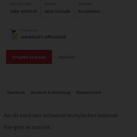
FÄHIGKEITEN
DAUER
KOSTEN
Sehr einfach
eine Stunde
Kostenlos
Projekt von
werkstatt-officina04
Projekt starten
merken
Überblick
Material & Werkzeug
Kommentare
Aus alt mach neu: Sofasessel im stylischen Gelblook!
Hier geht es zum link: