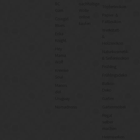
BC
nachhaltige
Töpferlexikon
Garn
Wolle
Papier- &
online
Cowgirl
Faltlexikon
kaufen
Blues
Werkstatt-
Erika
&
Knight
Holzlexikon
Hey
Naturkosmetik-
Mama
& Seifenlexikon
Wolf
Frühling
Kremke
Frühlingsdeko
Soul
Balkon
Manos
Deko
del
Uruguay
Garten
Nomadnoss
Gartenmöbel
Regal
selber
machen
Heimwerken