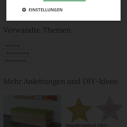
EINSTELLUNGEN
Verwandte Themen
Upcycling
Jeans Upcycling
Papier & Karton
Mehr Anleitungen und DIY-Ideen
Neujahrswunsch 2018 –