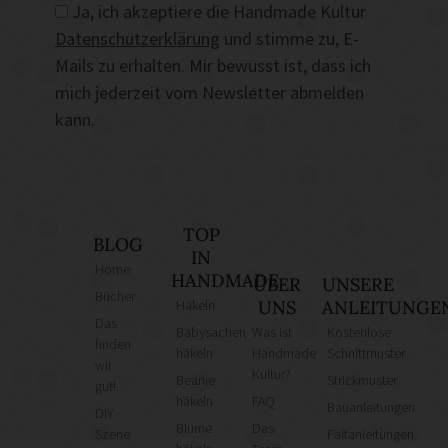
Ja, ich akzeptiere die Handmade Kultur
Datenschutzerklärung
und stimme zu, E-
Mails zu erhalten. Mir bewusst ist, dass ich
mich jederzeit vom Newsletter abmelden
kann.
TOP
BLOG
IN
Home
HANDMADE
ÜBER
UNSERE
Bücher
Häkeln
UNS
ANLEITUNGE
Das
Babysachen
Was ist
Kostenlose
finden
häkeln
Handmade
Schnittmuster
wir
Kultur?
Beanie
Strickmuster
gut!
häkeln
FAQ
Bauanleitungen
DIY
Blume
Das
Szene
Faltanleitungen