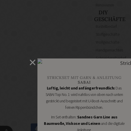
Renovieren
DIY
GESCHÄFTE
Bastelbedarf
Stoffgeschäfte
Wollgeschäfte
Handgemachtes
Schneidereibedarf
Handarbeitszubehör
DIY
STRICKSET MIT GARN & ANLEITUNG
Online
SABAI
Shops
Luftig, leicht und anfängerfreundlich:
Das
Schmuckzubehör
SABAI Top No. 1 wird nahtlos von oben nach unten
gestrickt und begeistert mit U-Boot-Ausschnitt und
Nähmaschinen
feinen Rippenbündchen.
Im Set enthalten:
Sandnes Garn Line aus
Baumwolle, Viskose und Leinen
und die digitale
Anleitung.