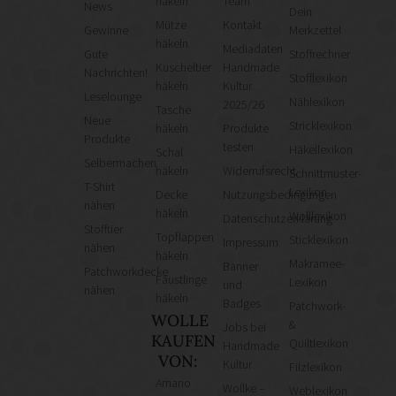
häkeln
Team
News
Dein
Mütze
Kontakt
Gewinne
Merkzettel
häkeln
Mediadaten
Gute
Stoffrechner
Kuscheltier
Handmade
Nachrichten!
Stofflexikon
häkeln
Kultur
Leselounge
Nählexikon
2025/26
Tasche
Neue
Stricklexikon
häkeln
Produkte
Produkte
testen
Häkellexikon
Schal
Selbermachen
häkeln
Widerrufsrecht
Schnittmuster-
T-Shirt
Lexikon
Decke
Nutzungsbedingungen
nähen
häkeln
Wolllexikon
Datenschutzerklärung
Stofftier
Topflappen
Sticklexikon
Impressum
nähen
häkeln
Makramee-
Banner
Patchworkdecke
Fäustlinge
Lexikon
und
nähen
häkeln
Badges
Patchwork-
WOLLE
&
Jobs bei
KAUFEN
Quiltlexikon
Handmade
VON:
Kultur
Filzlexikon
Amano
Wollke –
Weblexikon