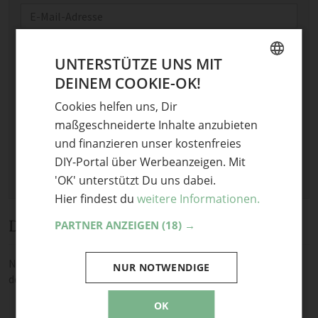
E-Mail
Optional: Foto teilen
UNTERSTÜTZE UNS MIT
Bild anhängen
DEINEM COOKIE-OK!
GERMAN
Keine Datei ausgewählt
Cookies helfen uns, Dir
ENGLISH
Maximale Dateigröße: 8 MB.
maßgeschneiderte Inhalte anzubieten
Erlaubt:
Bild
.
und finanzieren unser kostenfreies
DIY-Portal über Werbeanzeigen. Mit
'OK' unterstützt Du uns dabei.
Hier findest du
weitere Informationen.
Diskussion
PARTNER ANZEIGEN
(18) →
Noch keine Kommentare — sei die Erste oder der Erste und teile
NUR NOTWENDIGE
deine Meinung.
OK