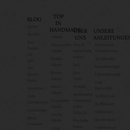
TOP
BLOG
IN
Home
HANDMADE
ÜBER
UNSERE
Bücher
Häkeln
UNS
ANLEITUNGE
Das
Babysachen
Was ist
Kostenlose
finden
häkeln
Handmade
Schnittmuster
wir
Kultur?
Beanie
Strickmuster
gut!
häkeln
FAQ
Bauanleitungen
DIY
Blume
Das
Szene
Faltanleitungen
häkeln
Team
News
Dein
Mütze
Kontakt
Gewinne
Merkzettel
häkeln
Mediadaten
Gute
Stoffrechner
Kuscheltier
Handmade
Nachrichten!
Stofflexikon
häkeln
Kultur
Leselounge
Nählexikon
2025/26
Tasche
Neue
Stricklexikon
häkeln
Produkte
Produkte
testen
Häkellexikon
Schal