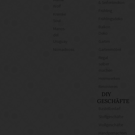
& Seifenlexikon
Wolf
Frühling
Kremke
Frühlingsdeko
Soul
Balkon
Manos
Deko
del
Uruguay
Garten
Nomadnoss
Gartenmöbel
Regal
selber
machen
Heimwerken
Renovieren
DIY
GESCHÄFTE
Bastelbedarf
Stoffgeschäfte
Wollgeschäfte
Handgemachtes