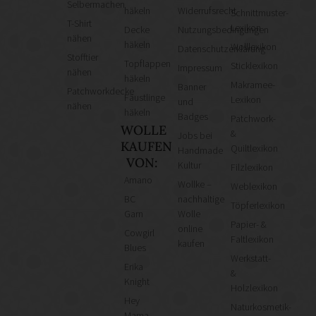
Selbermachen
häkeln
Widerrufsrecht
Schnittmuster-
T-Shirt
Lexikon
Decke
Nutzungsbedingungen
nähen
häkeln
Wolllexikon
Datenschutzerklärung
Stofftier
Topflappen
Sticklexikon
Impressum
nähen
häkeln
Makramee-
Banner
Patchworkdecke
Fäustlinge
Lexikon
und
nähen
häkeln
Badges
Patchwork-
WOLLE
&
Jobs bei
KAUFEN
Quiltlexikon
Handmade
VON:
Kultur
Filzlexikon
Amano
Wollke –
Weblexikon
BC
nachhaltige
Töpferlexikon
Garn
Wolle
Papier- &
online
Cowgirl
Faltlexikon
kaufen
Blues
Werkstatt-
Erika
&
Knight
Holzlexikon
Hey
Naturkosmetik-
Mama