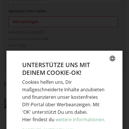
Optional: Foto teilen
Bild anhängen
Keine Datei ausgewählt
Maximale Dateigröße: 8 MB.
Erlaubt:
Bild
.
UNTERSTÜTZE UNS MIT
DEINEM COOKIE-OK!
GERMAN
Cookies helfen uns, Dir
Ein Kommentar
ENGLISH
maßgeschneiderte Inhalte anzubieten
und finanzieren unser kostenfreies
mh…lecker…und so gesund!
DIY-Portal über Werbeanzeigen. Mit
HANDMADE Kultur
·
9. Januar 2014 um 09:52
'OK' unterstützt Du uns dabei.
Hier findest du
weitere Informationen.
Antworten