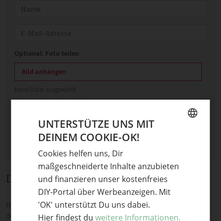
Name
E-Mail
Optional: Foto teilen
Bild anhängen
Keine Datei ausgewählt
Maximale Dateigröße: 8 MB.
Erlaubt:
Bild
.
UNTERSTÜTZE UNS MIT
DEINEM COOKIE-OK!
GERMAN
Cookies helfen uns, Dir
ENGLISH
maßgeschneiderte Inhalte anzubieten
Diskussion
und finanzieren unser kostenfreies
DIY-Portal über Werbeanzeigen. Mit
'OK' unterstützt Du uns dabei.
Noch keine Kommentare — sei die Erste oder der Erste und teile
deine Meinung.
Hier findest du
weitere Informationen.