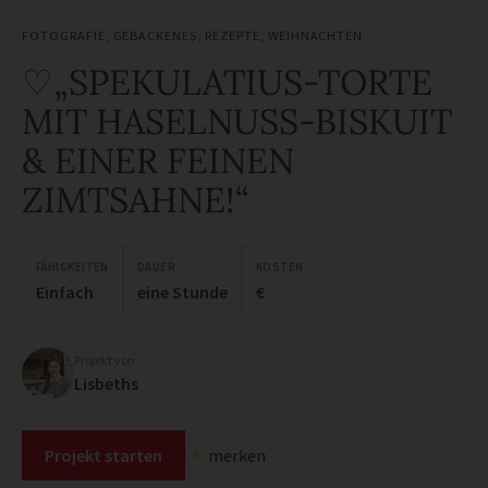
FOTOGRAFIE
,
GEBACKENES
,
REZEPTE
,
WEIHNACHTEN
♡„SPEKULATIUS-TORTE
MIT HASELNUSS-BISKUIT
& EINER FEINEN
ZIMTSAHNE!“
FÄHIGKEITEN
DAUER
KOSTEN
Einfach
eine Stunde
€
Projekt von
Lisbeths
Projekt starten
merken