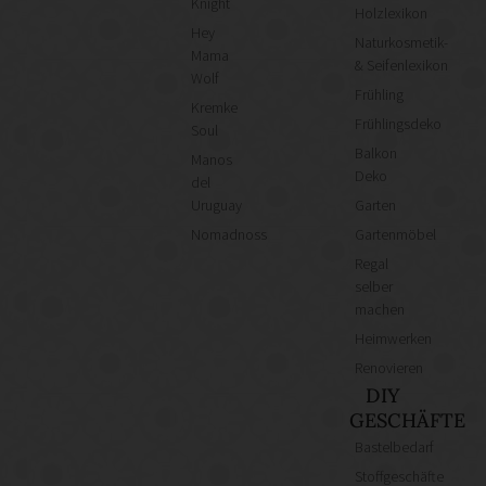
Knight
Holzlexikon
Hey
Naturkosmetik-
Mama
& Seifenlexikon
Wolf
Frühling
Kremke
Frühlingsdeko
Soul
Balkon
Manos
Deko
del
Uruguay
Garten
Nomadnoss
Gartenmöbel
Regal
selber
machen
Heimwerken
Renovieren
DIY
GESCHÄFTE
Bastelbedarf
Stoffgeschäfte