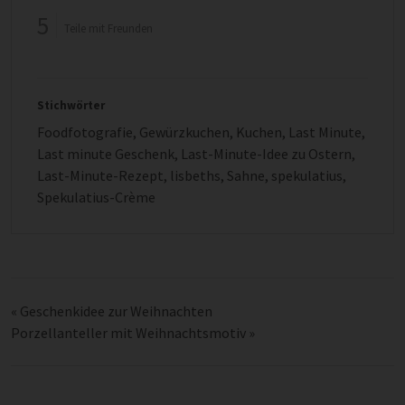
5
Teile mit Freunden
Stichwörter
Foodfotografie
,
Gewürzkuchen
,
Kuchen
,
Last Minute
,
Last minute Geschenk
,
Last-Minute-Idee zu Ostern
,
Last-Minute-Rezept
,
lisbeths
,
Sahne
,
spekulatius
,
Spekulatius-Crème
«
Geschenkidee zur Weihnachten
Porzellanteller mit Weihnachtsmotiv
»