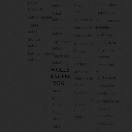
Neue
Stricklexikon
häkeln
Produkte
Produkte
testen
Häkellexikon
Schal
Selbermachen
häkeln
Widerrufsrecht
Schnittmuster-
T-Shirt
Lexikon
Decke
Nutzungsbedingungen
nähen
häkeln
Wolllexikon
Datenschutzerklärung
Stofftier
Topflappen
Sticklexikon
Impressum
nähen
häkeln
Makramee-
Banner
Patchworkdecke
Fäustlinge
Lexikon
und
nähen
häkeln
Badges
Patchwork-
WOLLE
&
Jobs bei
KAUFEN
Quiltlexikon
Handmade
VON:
Kultur
Filzlexikon
Amano
Wollke –
Weblexikon
BC
nachhaltige
Töpferlexikon
Garn
Wolle
Papier- &
online
Cowgirl
Faltlexikon
kaufen
Blues
Werkstatt-
Erika
&