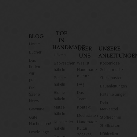
TOP
BLOG
IN
Home
HANDMADE
ÜBER
UNSERE
Bücher
Häkeln
UNS
ANLEITUNGE
Das
Babysachen
Was ist
Kostenlose
finden
häkeln
Handmade
Schnittmuster
wir
Kultur?
Beanie
Strickmuster
gut!
häkeln
FAQ
Bauanleitungen
DIY
Blume
Das
Szene
Faltanleitungen
häkeln
Team
News
Dein
Mütze
Kontakt
Gewinne
Merkzettel
häkeln
Mediadaten
Gute
Stoffrechner
Kuscheltier
Handmade
Nachrichten!
Stofflexikon
häkeln
Kultur
Leselounge
Nählexikon
2025/26
Tasche