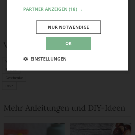
PARTNER ANZEIGEN
(18) →
NUR NOTWENDIGE
Verwandte Themen
OK
EINSTELLUNGEN
Weihnachtsdeko
Basteln
Geschenke
Deko
Mehr Anleitungen und DIY-Ideen