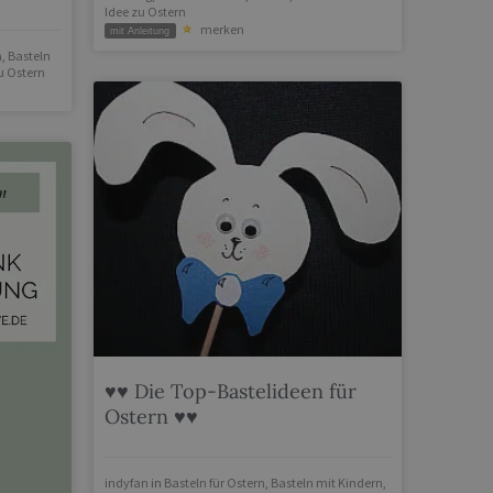
Idee zu Ostern
merken
mit Anleitung
n
,
Basteln
u Ostern
♥♥ Die Top-Bastelideen für
Ostern ♥♥
indyfan
in
Basteln für Ostern
,
Basteln mit Kindern
,