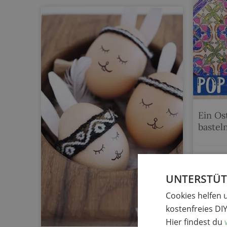
Ein Os
bastel
Ulli Verlag
mit Kinder
Papier
,
Last
UNTERSTÜTZ
merke
Cookies helfen 
kostenfreies DI
Hier findest du