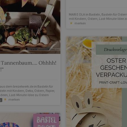
MARI E OLA
in
Basteln
,
Basteln für Oster
mit Kindern
,
Ostern
,
Last-Minute-Idee z
merken
 Tannenbaum…. Ohhhh!
!“
l aus dem brezelwerk.de
in
Basteln für
teln mit Kindern
,
Deko
,
Ostern
,
Papier
,
Ideen
,
Last-Minute-Idee zu Ostern
merken
g