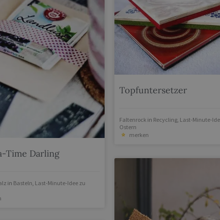
Topfuntersetzer
Faltenrock
in
Recycling
,
Last-Minute-Ide
Ostern
merken
ea-Time Darling
alz
in
Basteln
,
Last-Minute-Idee zu
n