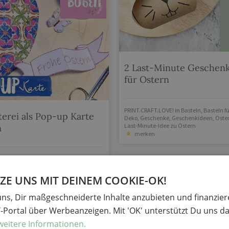
2 Last-Minute Geschen
für Ostern
PRINT.CRAFT.LOVE!
in
Basteln
,
Basteln f
terei als Pop-up Karte
Deko
,
Geschenke
,
Geschenkideen
,
Oste
Last-Minute-Idee zu Ostern
n
merken
in
Basteln
,
Basteln für Ostern
,
Basteln
n
,
Geschenke
,
Geschenkideen
,
Ostern
,
-Minute-Idee zu Ostern
E UNS MIT DEINEM COOKIE-OK!
n
uns, Dir maßgeschneiderte Inhalte anzubieten und finanzie
Y-Portal über Werbeanzeigen. Mit 'OK' unterstützt Du uns da
weitere Informationen.