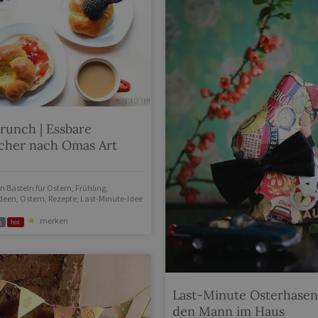
runch | Essbare
cher nach Omas Art
in
Basteln für Ostern
,
Frühling
,
deen
,
Ostern
,
Rezepte
,
Last-Minute-Idee
merken
g
hot
Last-Minute Osterhasen
den Mann im Haus