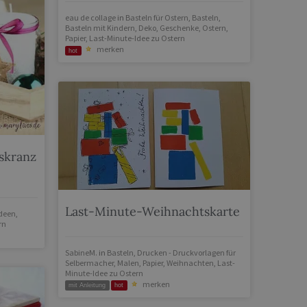
eau de collage
in
Basteln für Ostern
,
Basteln
,
Basteln mit Kindern
,
Deko
,
Geschenke
,
Ostern
,
Papier
,
Last-Minute-Idee zu Ostern
merken
hot
skranz
Last-Minute-Weihnachtskarte
Ideen
,
rn
SabineM.
in
Basteln
,
Drucken - Druckvorlagen für
Selbermacher
,
Malen
,
Papier
,
Weihnachten
,
Last-
Minute-Idee zu Ostern
merken
mit Anleitung
hot