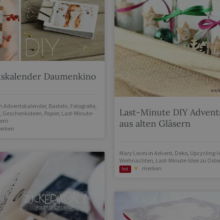
tskalender Daumenkino
n
Adventskalender
,
Basteln
,
Fotografie
,
Last-Minute DIY Advent
,
Geschenkideen
,
Papier
,
Last-Minute-
tern
aus alten Gläsern
erken
Mary Loves
in
Advent
,
Deko
,
Upcycling-
Weihnachten
,
Last-Minute-Idee zu Oste
merken
hot