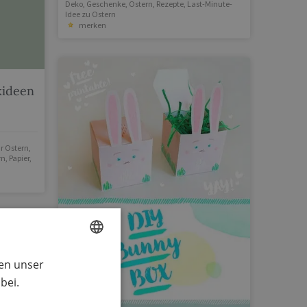
Deko
,
Geschenke
,
Ostern
,
Rezepte
,
Last-Minute-
Idee zu Ostern
merken
kideen
ür Ostern
,
rn
,
Papier
,
ren unser
GERMAN
bei.
ENGLISH