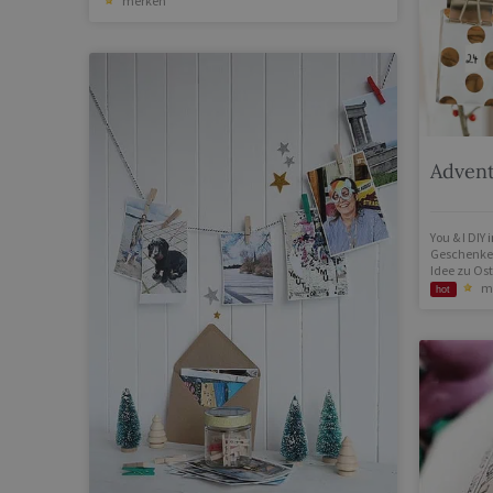
merken
Adven
You & I DIY
i
Geschenke
Idee zu Os
m
hot