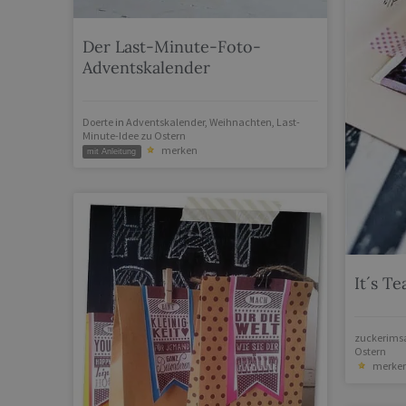
Der Last-Minute-Foto-
Adventskalender
Doerte
in
Adventskalender
,
Weihnachten
,
Last-
Minute-Idee zu Ostern
merken
mit Anleitung
It´s T
zuckerims
Ostern
merke