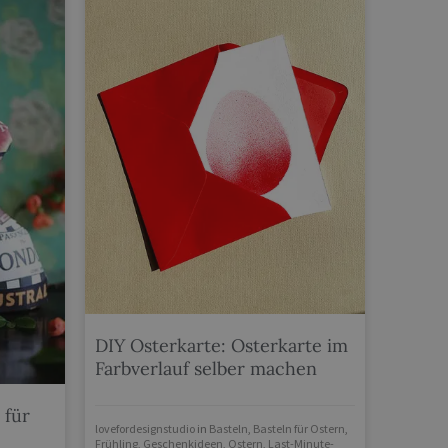
DIY Osterkarte: Osterkarte im
Farbverlauf selber machen
 für
lovefordesignstudio
in
Basteln
,
Basteln für Ostern
,
Frühling
,
Geschenkideen
,
Ostern
,
Last-Minute-