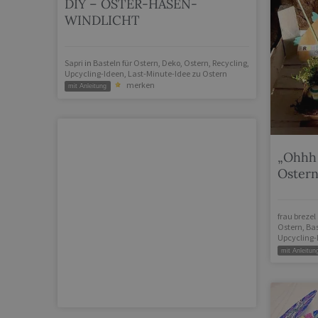
DIY – OSTER-HASEN-
WINDLICHT
Sapri
in
Basteln für Ostern
,
Deko
,
Ostern
,
Recycling
,
Upcycling-Ideen
,
Last-Minute-Idee zu Ostern
merken
mit Anleitung
„Ohhh
Ostern
frau breze
Ostern
,
Bas
Upcycling-
mit Anleitun