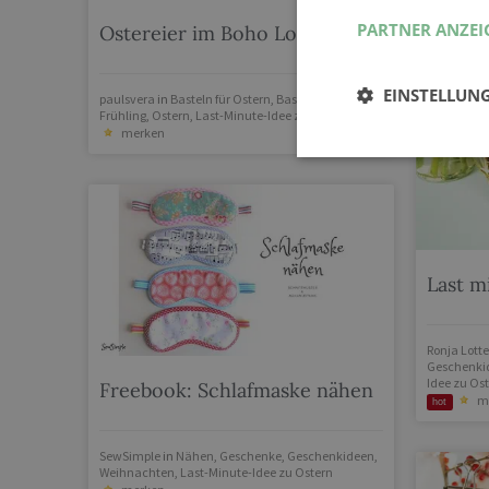
PARTNER ANZEI
Ostereier im Boho Look
EINSTELLUN
paulsvera
in
Basteln für Ostern
,
Basteln
,
Deko
,
Frühling
,
Ostern
,
Last-Minute-Idee zu Ostern
merken
Last m
Ronja Lotte
Geschenki
Idee zu Os
Freebook: Schlafmaske nähen
m
hot
SewSimple
in
Nähen
,
Geschenke
,
Geschenkideen
,
Weihnachten
,
Last-Minute-Idee zu Ostern