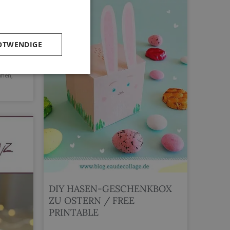
OTWENDIGE
ähen
,
DIY HASEN-GESCHENKBOX
ZU OSTERN / FREE
PRINTABLE