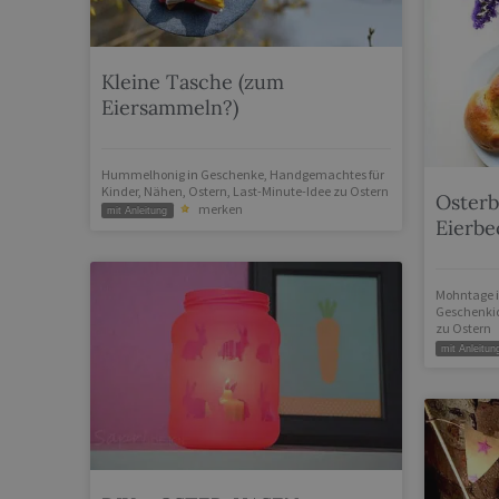
Kleine Tasche (zum
Eiersammeln?)
Hummelhonig
in
Geschenke
,
Handgemachtes für
Kinder
,
Nähen
,
Ostern
,
Last-Minute-Idee zu Ostern
Osterb
merken
mit Anleitung
Eierbe
Mohntage
Geschenki
zu Ostern
mit Anleitun