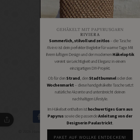
Bastelbedarf
Stoffgeschäfte
Wollgeschäfte
GEHÄKELT MIT PAPYRUSGARN
Handgemachtes
RIVIERA
Schneidereibedarf
Sommerlich, stilvoll und zeitlos
– die Tasche
Riviera
ist dein perfekter Begleiter für warme Tage. Mit
Handarbeitszubehör
ihrem luftigen Design und der modernen
Häkeloptik
DIY
vereint sie Leichtigkeit und Eleganz in einem
Online
einzigartigen DIY-Projekt.
Shops
Ob für den
Strand
, den
Stadtbummel
oder den
Schmuckzubehör
Wochenmarkt
– diese handgehäkelte Tasche setzt
Nähmaschinen
natürliche Akzente und unterstreicht deinen
nachhaltigen Lifestyle.
Im Häkelset enthalten ist
hochwertiges Garn aus
Papyrus
sowie die passende
Anleitung von der
Designerin Paulastrickt
.
© 2026 Handmade Kultur - DIY Community - Schöne Dinge
selbermachen.
PAKET AUF WOLLKE ENTDECKEN!