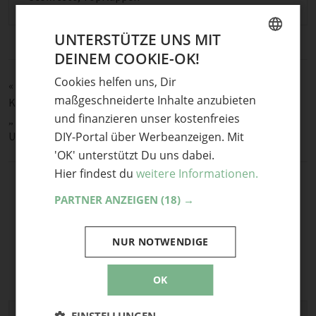
UNTERSTÜTZE UNS MIT
DEINEM COOKIE-OK!
GERMAN
Cookies helfen uns, Dir
«
Upcycling Nähidee Jeanstasche aus alten Jeans und altem
ENGLISH
maßgeschneiderte Inhalte anzubieten
Kleiderstoff genäht, preiswert und schön !
und finanzieren unser kostenfreies
„ HIMMLISCHER KÄSEKUCHEN VOM BLECH MIT HIMBEEREN
UND BAISER!“
DIY-Portal über Werbeanzeigen. Mit
»
'OK' unterstützt Du uns dabei.
Hier findest du
weitere Informationen.
PARTNER ANZEIGEN
(18) →
NUR NOTWENDIGE
OK
EINSTELLUNGEN