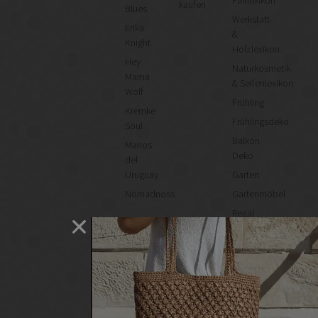
Faltlexikon
kaufen
Blues
Werkstatt-
Erika
&
Knight
Holzlexikon
Hey
Naturkosmetik-
Mama
& Seifenlexikon
Wolf
Frühling
Kremke
Frühlingsdeko
Soul
Balkon
Manos
Deko
del
Uruguay
Garten
Nomadnoss
Gartenmöbel
Regal
selber
machen
Heimwerken
Renovieren
DIY
GESCHÄFTE