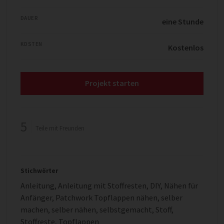
DAUER
eine Stunde
KOSTEN
Kostenlos
Projekt starten
5
Teile mit Freunden
Stichwörter
Anleitung
,
Anleitung mit Stoffresten
,
DIY
,
Nähen für
Anfänger
,
Patchwork Topflappen nähen
,
selber
machen
,
selber nähen
,
selbstgemacht
,
Stoff
,
Stoffreste
,
Topflappen