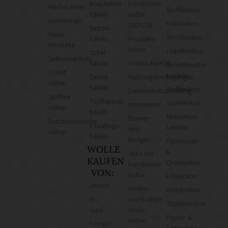
Kuscheltier
Handmade
Nachrichten!
Stofflexikon
häkeln
Kultur
Leselounge
Nählexikon
2025/26
Tasche
Neue
Stricklexikon
häkeln
Produkte
Produkte
testen
Häkellexikon
Schal
Selbermachen
häkeln
Widerrufsrecht
Schnittmuster-
T-Shirt
Lexikon
Decke
Nutzungsbedingungen
nähen
häkeln
Wolllexikon
Datenschutzerklärung
Stofftier
Topflappen
Sticklexikon
Impressum
nähen
häkeln
Makramee-
Banner
Patchworkdecke
Fäustlinge
Lexikon
und
nähen
häkeln
Badges
Patchwork-
WOLLE
&
Jobs bei
KAUFEN
Quiltlexikon
Handmade
VON:
Kultur
Filzlexikon
Amano
Wollke –
Weblexikon
BC
nachhaltige
Töpferlexikon
Garn
Wolle
Papier- &
online
Cowgirl