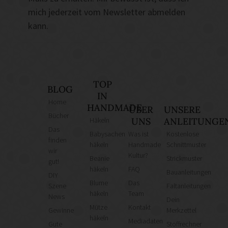
mich jederzeit vom Newsletter abmelden
kann.
TOP
BLOG
IN
Home
HANDMADE
ÜBER
UNSERE
Bücher
Häkeln
UNS
ANLEITUNGE
Das
Babysachen
Was ist
Kostenlose
finden
häkeln
Handmade
Schnittmuster
wir
Kultur?
Beanie
Strickmuster
gut!
häkeln
FAQ
Bauanleitungen
DIY
Blume
Das
Szene
Faltanleitungen
häkeln
Team
News
Dein
Mütze
Kontakt
Gewinne
Merkzettel
häkeln
Mediadaten
Gute
Stoffrechner