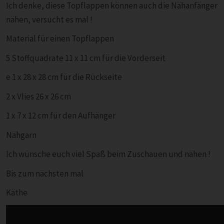
Ich denke, diese Topflappen können auch die Nähanfänger
nähen, versucht es mal !
Material für einen Topflappen
5 Stoffquadrate 11 x 11 cm für die Vorderseit
e 1 x 28 x 28 cm für die Rückseite
2 x Vlies 26 x 26 cm
1 x 7 x 12 cm für den Aufhänger
Nähgarn
Ich wünsche euch viel Spaß beim Zuschauen und nähen !
Bis zum nächsten mal
Käthe