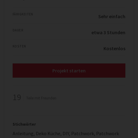
FÄHIGKEITEN
Sehr einfach
DAUER
etwa 3 Stunden
KOSTEN
Kostenlos
Projekt starten
19
Teile mit Freunden
Stichwörter
Anleitung
,
Deko Küche
,
DIY
,
Patchwork
,
Patchwork