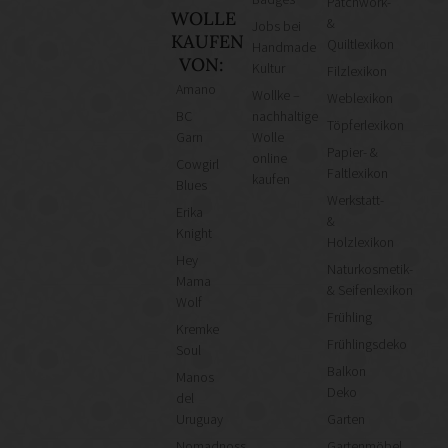
Patchwork-
WOLLE
&
Jobs bei
KAUFEN
Quiltlexikon
Handmade
VON:
Kultur
Filzlexikon
Amano
Wollke –
Weblexikon
BC
nachhaltige
Töpferlexikon
Garn
Wolle
Papier- &
online
Cowgirl
Faltlexikon
kaufen
Blues
Werkstatt-
Erika
&
Knight
Holzlexikon
Hey
Naturkosmetik-
Mama
& Seifenlexikon
Wolf
Frühling
Kremke
Frühlingsdeko
Soul
Balkon
Manos
Deko
del
Uruguay
Garten
Nomadnoss
Gartenmöbel