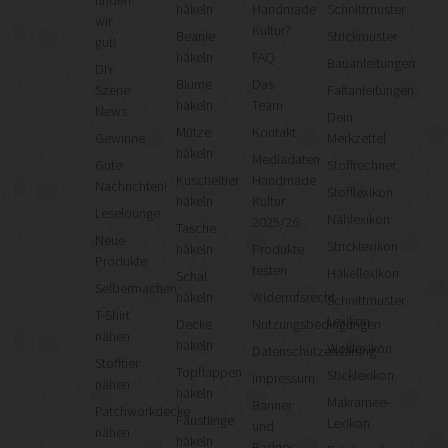
finden
häkeln
Handmade
Schnittmuster
wir
Kultur?
Beanie
Strickmuster
gut!
häkeln
FAQ
Bauanleitungen
DIY
Blume
Das
Szene
Faltanleitungen
häkeln
Team
News
Dein
Mütze
Kontakt
Gewinne
Merkzettel
häkeln
Mediadaten
Gute
Stoffrechner
Kuscheltier
Handmade
Nachrichten!
Stofflexikon
häkeln
Kultur
Leselounge
Nählexikon
2025/26
Tasche
Neue
Stricklexikon
häkeln
Produkte
Produkte
testen
Häkellexikon
Schal
Selbermachen
häkeln
Widerrufsrecht
Schnittmuster-
T-Shirt
Lexikon
Decke
Nutzungsbedingungen
nähen
häkeln
Wolllexikon
Datenschutzerklärung
Stofftier
Topflappen
Sticklexikon
Impressum
nähen
häkeln
Makramee-
Banner
Patchworkdecke
Fäustlinge
Lexikon
und
nähen
häkeln
Badges