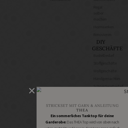
Regal
selber
machen
Heimwerken
Renovieren
DIY
GESCHÄFTE
Bastelbedarf
Stoffgeschäfte
Wollgeschäfte
Handgemachtes
Schneidereibedarf
Handarbeitszubehör
DIY
STRICKSET MIT GARN & ANLEITUNG
Online
THEA
Shops
Ein sommerliches Tanktop für deine
Schmuckzubehör
Garderobe:
Das THEA Top wird von oben nach