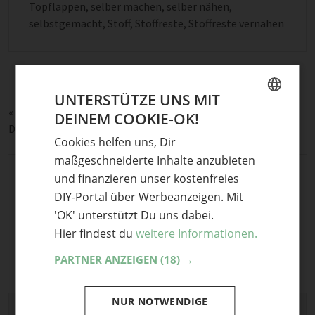
Topflappen
,
selber machen
,
selber nähen
,
selbstgemacht
,
Stoff
,
Stoffreste
,
Stoffreste vernähen
UNTERSTÜTZE UNS MIT
«
Kragen stricken; warm, weich und super schnell gestrickt
DEINEM COOKIE-OK!
GERMAN
Drei DIY Ideen für trendige Lampen
»
Cookies helfen uns, Dir
ENGLISH
maßgeschneiderte Inhalte anzubieten
und finanzieren unser kostenfreies
DIY-Portal über Werbeanzeigen. Mit
'OK' unterstützt Du uns dabei.
Hier findest du
weitere Informationen.
PARTNER ANZEIGEN
(18) →
NUR NOTWENDIGE
Schreibe einen Kommentar