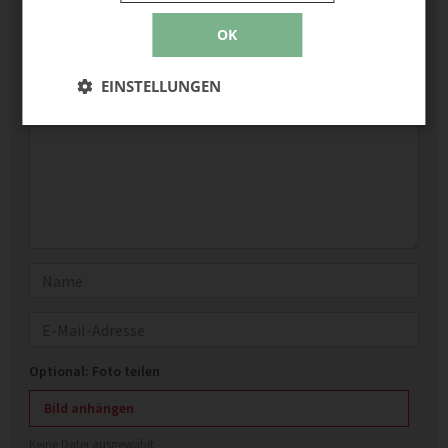
Deine E-Mail-Adresse wird nicht veröffentlicht.
OK
Erforderliche Felder sind mit
*
markiert
EINSTELLUNGEN
Kommentar
*
Name
E-Mail
Optional: Foto teilen
Bild anhängen
Keine Datei ausgewählt