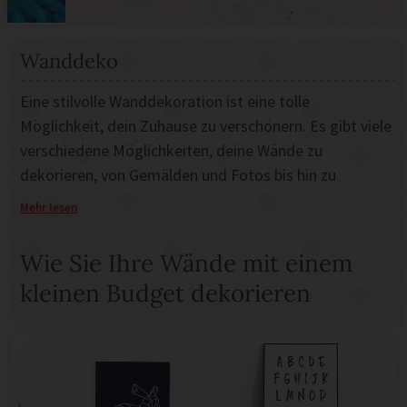
Wanddeko
Eine stilvolle Wanddekoration ist eine tolle
Möglichkeit, dein Zuhause zu verschönern. Es gibt viele
verschiedene Möglichkeiten, deine Wände zu
dekorieren, von Gemälden und Fotos bis hin zu
Wandbehängen und dekorativen Fliesen. Du kannst
Mehr lesen
sogar Tapeten verwenden, um einen interessanten
Effekt zu erzielen. Egal, für welchen Stil du dich
Wie Sie Ihre Wände mit einem
entscheidest, achte darauf, dass du die richtige
kleinen Budget dekorieren
Dekoration findest, die zu deiner Persönlichkeit und
deinen Vorlieben passt. Mit der richtigen
Wanddekoration wird jeder, der es sieht, dein Zuhause
beneiden!