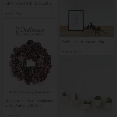
DEUTSCH UND ENGLISCH
/ TOP TEN
eau de collage
Weihnachtskranz mit Spruch
lettersandbeads
Das Poster – Der Foodplaner
… My Autumn Style –
Limited Edition … das
Freebie
zuckerimsalz