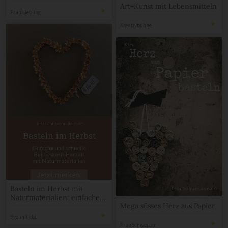
Art-Kunst mit Lebensmitteln
Frau Liebling
Kreativbühne
Basteln im Herbst mit
Naturmaterialien: einfache
Mega süsses Herz aus Papier
und schnelle Bucheckern-
Herzen
Svenniliebt
FrauSchweizer