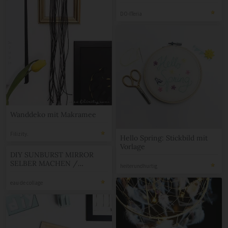
DO-ITeria
Wanddeko mit Makramee
Filizity.
Hello Spring: Stickbild mit
Vorlage
DIY SUNBURST MIRROR
SELBER MACHEN /
heiterundhurtig
SONNENSPIEGEL BASTELN
eau de collage