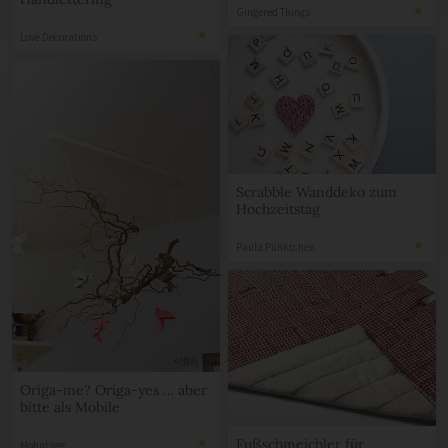
Handlettering
Gingered Things
Love Decorations
Scrabble Wanddeko zum
Hochzeitstag
Paula Pünktchen
Origa-me? Origa-yes … aber
bitte als Mobile
Fußschmeichler für
Mohntage