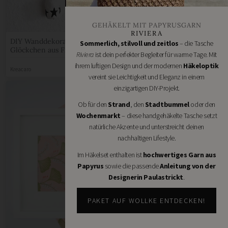
GEHÄKELT MIT PAPYRUSGARN
RIVIERA
DIY Wanddekoration
Sommerlich, stilvoll und zeitlos
– die Tasche
Glöckchen aus Fimo
Riviera
ist dein perfekter Begleiter für warme Tage. Mit
ihrem luftigen Design und der modernen
Häkeloptik
Kreacaro
vereint sie Leichtigkeit und Eleganz in einem
einzigartigen DIY-Projekt.
Ob für den
Strand
, den
Stadtbummel
oder den
Wochenmarkt
– diese handgehäkelte Tasche setzt
natürliche Akzente und unterstreicht deinen
nachhaltigen Lifestyle.
Im Häkelset enthalten ist
hochwertiges Garn aus
Papyrus
sowie die passende
Anleitung von der
Kuckucksuhr aus Fimo
Designerin Paulastrickt
.
HANDMADE Kultur
PAKET AUF WOLLKE ENTDECKEN!