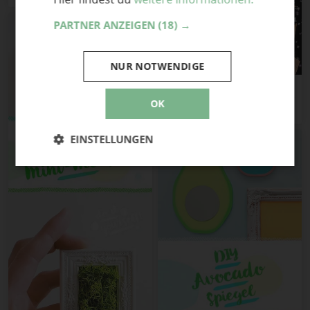
PARTNER ANZEIGEN
(18) →
NUR NOTWENDIGE
WallArt „Metallic Origami“
OK
happyshabby
EINSTELLUNGEN