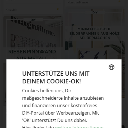
Monique Manger
Kreavida
UNTERSTÜTZE UNS MIT
DEINEM COOKIE-OK!
GERMAN
Cookies helfen uns, Dir
ENGLISH
maßgeschneiderte Inhalte anzubieten
DIY-Idee: Bilderrahmen aus
und finanzieren unser kostenfreies
Holz mit Messing und
Upcycling-Pinnwand aus
DIY-Portal über Werbeanzeigen. Mit
Gummi
Metallresten selber
'OK' unterstützt Du uns dabei.
muckout
schweißen
Hier findest du
weitere Informationen.
muckout