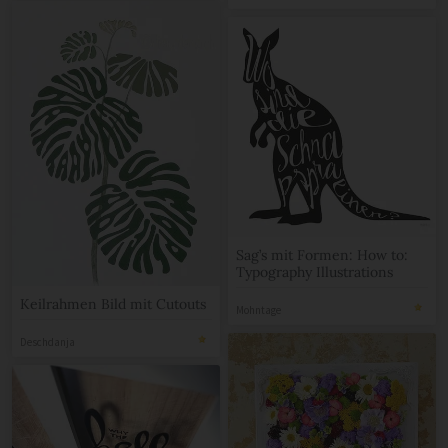
Sag’s mit Formen: How to:
Typography Illustrations
Keilrahmen Bild mit Cutouts
Mohntage
Deschdanja