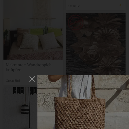
shesmile
Makramee Wandteppich
knüpfen
Green Bird
Dekorieren mit riesigen
Papierblumen
Silke Rudat