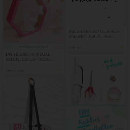
Wat nu, Herbst? Gans oder
Kranich? | Hol Dir Den
Herbst nach Hause |
Mohntage
Mohntage
DIY HEXAGON-REGAL
SELBER BAUEN OHNE
WERKZEUG
eau de collage