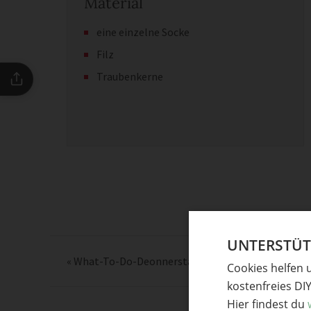
Material
eine einzelne Socke
Filz
Traubenkerne
UNTERSTÜTZ
«
What-To-Do-Deonnerstag – Näh-Utensilo aus Ko
Cookies helfen 
kostenfreies DI
Hier findest du