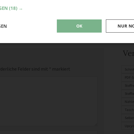
GEN
(18) →
GEN
OK
NUR N
Ve
derliche Felder sind mit
*
markiert
Schni
PDF-S
Stoff
Stoffl
Nähle
Tasch
Selbe
Upcyc