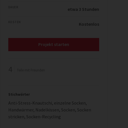
DAUER
etwa 3 Stunden
KOSTEN
Kostenlos
Projekt starten
4
Teile mit Freunden
Stichwörter
Anti-Stress-Knautschi
,
einzelne Socken
,
Handwärmer
,
Nadelkissen
,
Socken
,
Socken
stricken
,
Socken-Recycling