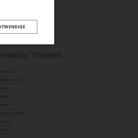
OTWENDIGE
rwandte Themen
ttmuster
chnittmuster
rechner
exikon
xikon
e selber machen
r nähen
ling