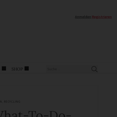
Anmelden
|
Registrieren
E
SHOP
N
,
RECYCLING
hat-To-Do-