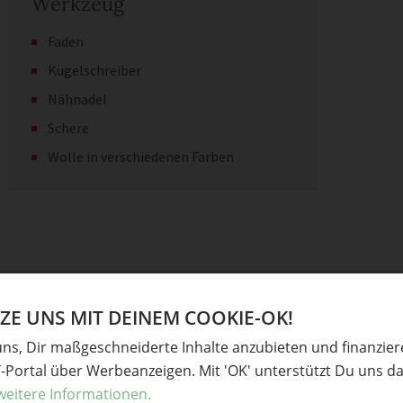
Werkzeug
Faden
Kugelschreiber
Nähnadel
Schere
Wolle in verschiedenen Farben
E UNS MIT DEINEM COOKIE-OK!
nservendose
uns, Dir maßgeschneiderte Inhalte anzubieten und finanzie
Y-Portal über Werbeanzeigen. Mit 'OK' unterstützt Du uns da
weitere Informationen.