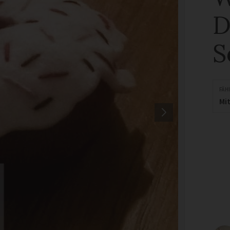
D
S
FÄH
Mit