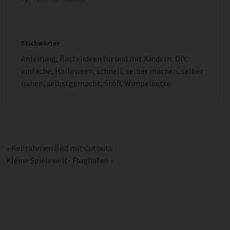
Stichwörter
Anleitung
,
Bastelideen für und mit Kindern
,
DIY
,
einfache
,
Halloween
,
schnell
,
selber machen
,
selber
nähen
,
selbstgemacht
,
Stoff
,
Wimpelkette
«
Keilrahmen Bild mit Cutouts
Kleine Spielewelt- Flughafen
»