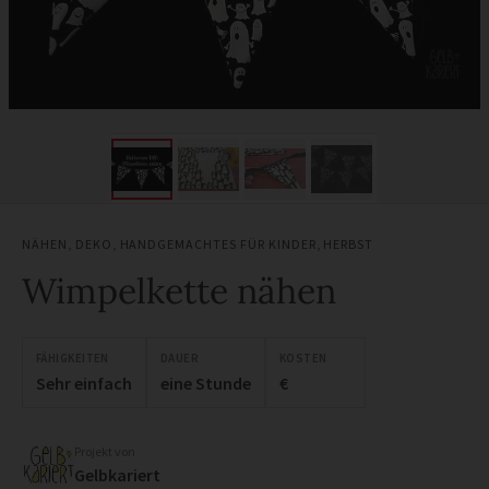
NÄHEN
,
DEKO
,
HANDGEMACHTES FÜR KINDER
,
HERBST
Wimpelkette nähen
FÄHIGKEITEN
DAUER
KOSTEN
Sehr einfach
eine Stunde
€
Projekt von
Gelbkariert