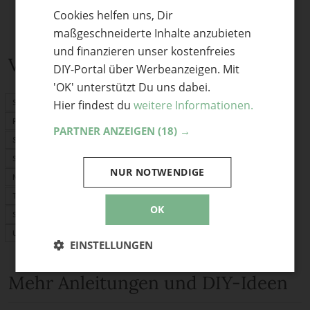
Cookies helfen uns, Dir
ENGLISH
maßgeschneiderte Inhalte anzubieten
und finanzieren unser kostenfreies
Verwandte Themen
DIY-Portal über Werbeanzeigen. Mit
'OK' unterstützt Du uns dabei.
Schnittmuster
Hier findest du
weitere Informationen.
PDF-Schnittmuster
PARTNER ANZEIGEN
(18) →
Stoffrechner
Stofflexikon
NUR NOTWENDIGE
Nählexikon
Tasche selber machen
OK
Selber nähen
Upcycling
EINSTELLUNGEN
Mehr Anleitungen und DIY-Ideen