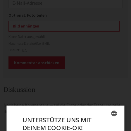
E-Mail
Optional: Foto teilen
Bild anhängen
Keine Datei ausgewählt
Maximale Dateigröße: 8 MB.
Erlaubt:
Bild
.
Diskussion
Noch keine Kommentare — sei die Erste oder der Erste und teile
deine Meinung.
UNTERSTÜTZE UNS MIT
DEINEM COOKIE-OK!
GERMAN