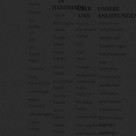
IN
Home
HANDMADE
ÜBER
UNSERE
Bücher
Häkeln
UNS
ANLEITUNGE
Das
Babysachen
Was ist
Kostenlose
finden
häkeln
Handmade
Schnittmuster
wir
Kultur?
Beanie
Strickmuster
gut!
häkeln
FAQ
Bauanleitungen
DIY
Blume
Das
Szene
Faltanleitungen
häkeln
Team
News
Dein
Mütze
Kontakt
Gewinne
Merkzettel
häkeln
Mediadaten
Gute
Stoffrechner
Kuscheltier
Handmade
Nachrichten!
Stofflexikon
häkeln
Kultur
Leselounge
Nählexikon
2025/26
Tasche
Neue
Stricklexikon
häkeln
Produkte
Produkte
testen
Häkellexikon
Schal
Selbermachen
häkeln
Widerrufsrecht
Schnittmuster-
T-Shirt
Lexikon
Decke
Nutzungsbedingungen
nähen
häkeln
Wolllexikon
Datenschutzerklärung