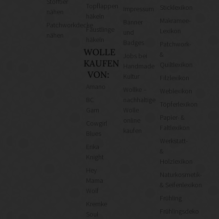
Stofftier
Topflappen
Sticklexikon
Impressum
nähen
häkeln
Makramee-
Banner
Patchworkdecke
Fäustlinge
Lexikon
und
nähen
häkeln
Badges
Patchwork-
WOLLE
&
Jobs bei
KAUFEN
Quiltlexikon
Handmade
VON:
Kultur
Filzlexikon
Amano
Wollke –
Weblexikon
BC
nachhaltige
Töpferlexikon
Garn
Wolle
Papier- &
online
Cowgirl
Faltlexikon
kaufen
Blues
Werkstatt-
Erika
&
Knight
Holzlexikon
Hey
Naturkosmetik-
Mama
& Seifenlexikon
Wolf
Frühling
Kremke
Frühlingsdeko
Soul