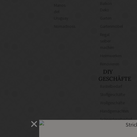
Balkon
Manos
Deko
del
Uruguay
Garten
Nomadnoss
Gartenmöbel
Regal
selber
machen
Heimwerken
Renovieren
DIY
GESCHÄFTE
Bastelbedarf
Stoffgeschäfte
Wollgeschäfte
Handgemachtes
Schneidereibedarf
Handarbeitszubehör
DIY