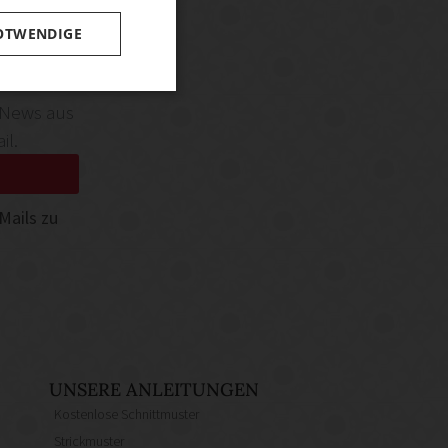
OTWENDIGE
 News aus
il.
Mails zu
UNSERE ANLEITUNGEN
Kostenlose Schnittmuster
Strickmuster