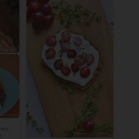
chen
e