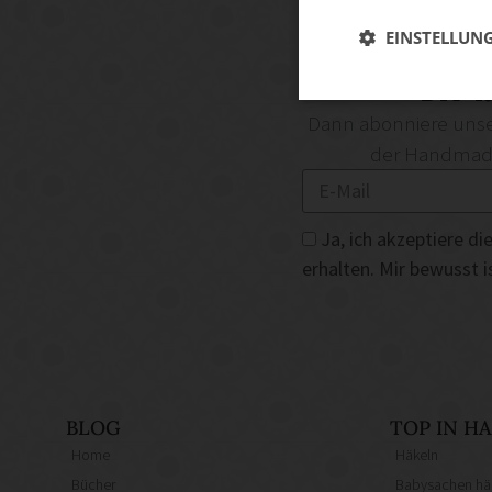
EINSTELLUN
DIY-I
Dann abonniere unse
der Handmade 
Ja, ich akzeptiere 
erhalten. Mir bewusst 
BLOG
TOP IN 
Home
Häkeln
Bücher
Babysachen hä