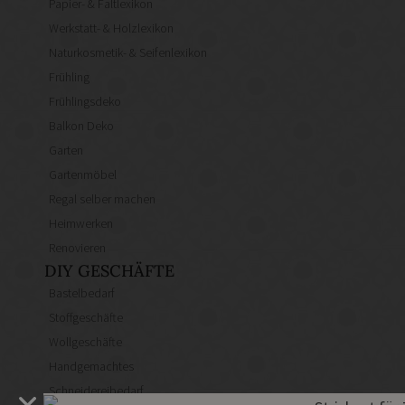
Papier- & Faltlexikon
Werkstatt- & Holzlexikon
Naturkosmetik- & Seifenlexikon
Frühling
Frühlingsdeko
Balkon Deko
Garten
Gartenmöbel
Regal selber machen
Heimwerken
Renovieren
DIY GESCHÄFTE
Bastelbedarf
Stoffgeschäfte
Wollgeschäfte
Handgemachtes
Schneidereibedarf