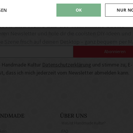
GEN
OK
NUR N
deen und News aus der Handmade Szene
ren Newsletter und hole dir die coolsten DIY-Ideen und
Szene frisch auf deinen Desktop – ganz bequem per Ma
Abonnieren
die Handmade Kultur
Datenschutzerklärung
und stimme zu, E-
ist, dass ich mich jederzeit vom Newsletter abmelden kann.
HANDMADE
ÜBER UNS
Was ist Handmade Kultur?
keln
FAQ