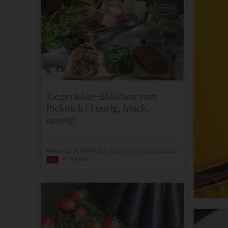
Ziegenkäse-Röllchen zum
Picknick | Feurig, frisch,
nussig!
Mohntage
in
Frühling
,
Garten
,
Gekochtes
,
Rezepte
merken
hot