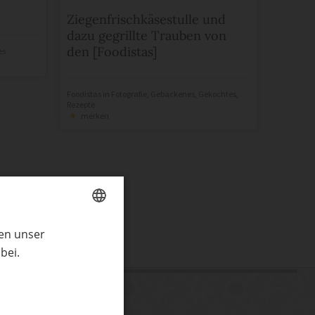
Ziegenfrischkäsestulle und
dazu gegrillte Trauben von
den [Foodistas]
es
Foodistas
in
Fotografie
,
Gebackenes
,
Gekochtes
,
Rezepte
merken
ren unser
GERMAN
bei.
ENGLISH