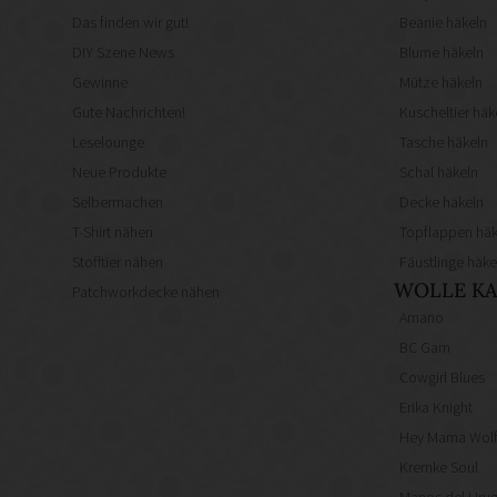
Das finden wir gut!
Beanie häkeln
DIY Szene News
Blume häkeln
Gewinne
Mütze häkeln
Gute Nachrichten!
Kuscheltier häk
Leselounge
Tasche häkeln
Neue Produkte
Schal häkeln
Selbermachen
Decke häkeln
T-Shirt nähen
Topflappen häk
Stofftier nähen
Fäustlinge häke
WOLLE KA
Patchworkdecke nähen
Amano
BC Garn
Cowgirl Blues
Erika Knight
Hey Mama Wol
Kremke Soul