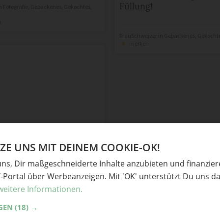
Füllung!
n
Fotografie
,
Gebackenes
,
Gekochtes
,
n
FrauSchweizer
in
Gebackenes
,
Gekocht
merken
E UNS MIT DEINEM COOKIE-OK!
uns, Dir maßgeschneiderte Inhalte anzubieten und finanzie
Y-Portal über Werbeanzeigen. Mit 'OK' unterstützt Du uns da
weitere Informationen.
GEN
(18) →