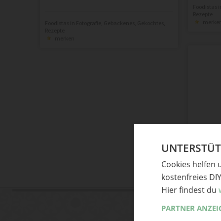
Foodistas
i
Rezepte
merke
Foodistas
in
Fotografie
,
Gebackenes
,
Gekochtes
,
Rezepte
merken
UNTERSTÜTZ
Cookies helfen 
kostenfreies DI
Hier findest du
PARTNER ANZEI